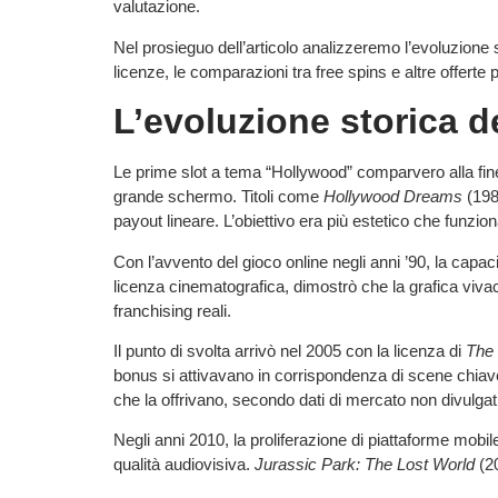
valutazione.
Nel prosieguo dell’articolo analizzeremo l’evoluzione sto
licenze, le comparazioni tra free spins e altre offerte 
L’evoluzione storica de
Le prime slot a tema “Hollywood” comparvero alla fine d
grande schermo. Titoli come
Hollywood Dreams
(1989
payout lineare. L’obiettivo era più estetico che funzio
Con l’avvento del gioco online negli anni ’90, la capac
licenza cinematografica, dimostrò che la grafica vivac
franchising reali.
Il punto di svolta arrivò nel 2005 con la licenza di
The 
bonus si attivavano in corrispondenza di scene chiave.
che la offrivano, secondo dati di mercato non divulgat
Negli anni 2010, la proliferazione di piattaforme mobil
qualità audiovisiva.
Jurassic Park: The Lost World
(2