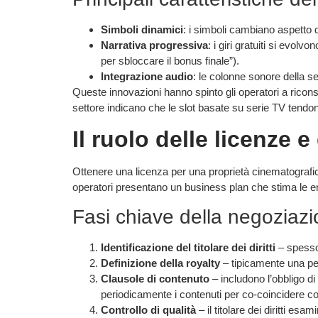
Simboli dinamici
: i simboli cambiano aspetto 
Narrativa progressiva
: i giri gratuiti si evol
per sbloccare il bonus finale”).
Integrazione audio
: le colonne sonore della s
Queste innovazioni hanno spinto gli operatori a ricons
settore indicano che le slot basate su serie TV tendono
Il ruolo delle licenze 
Ottenere una licenza per una proprietà cinematografica
operatori presentano un business plan che stima le en
Fasi chiave della negoziaz
Identificazione del titolare dei diritti
– spesso
Definizione della royalty
– tipicamente una per
Clausole di contenuto
– includono l’obbligo d
periodicamente i contenuti per co‑coincidere c
Controllo di qualità
– il titolare dei diritti es