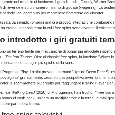
ntegrante del modello di business. I grandi studi – Disney, Warner Bros
 % di revenue e su un numero minimo di giocate (wagering). La tendenz
periodici del contenuto per mantenere l’interesse dei giocatori.
è passata da semplici omaggi grafici a prodotti integrati che combinan
 creato un ecosistema in cui i free spins sono diventati il collante tra
introdotto i giri gratuiti tem
frono un terreno fertile per meccaniche di bonus più articolate rispetto 
 – The Iron Throne
. Oltre ai classici free spins, la funzione “Winter i
 replicando le battaglie più epiche della serie.
i Pragmatic Play. La slot prevede un round “Upside Down Free Spins
i “capovolgono” graficamente, creando una prospettiva invertita che ricorda
ocatori a scommettere più credito per raggiungere il “Mind Flayer Bonu
vi.
The Walking Dead
(2020) di Microgaming ha introdito i “Free Spins co
un bonus di cash‑back, un’altra un moltiplicatore e la terza un mini‑g
ocatore parte della trama.
 free spins televisivi