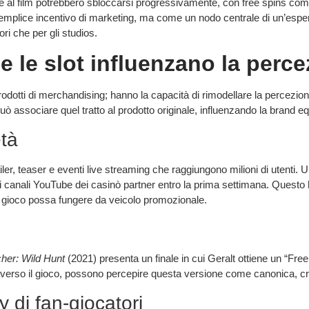
ate al film potrebbero sbloccarsi progressivamente, con free spins co
semplice incentivo di marketing, ma come un nodo centrale di un’esperi
ori che per gli studios.
e le slot influenzano la perce
rodotti di merchandising; hanno la capacità di rimodellare la percezi
uò associare quel tratto al prodotto originale, influenzando la brand eq
età
ler, teaser e eventi live streaming che raggiungono milioni di utenti. 
sui canali YouTube dei casinò partner entro la prima settimana. Quest
il gioco possa fungere da veicolo promozionale.
her: Wild Hunt
(2021) presenta un finale in cui Geralt ottiene un “Free
traverso il gioco, possono percepire questa versione come canonica, cr
 di fan‑giocatori