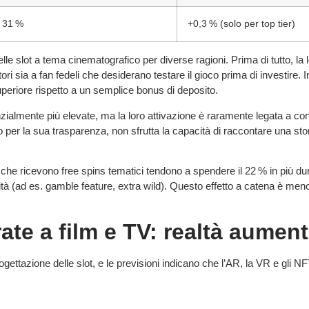
31 %
+0,3 % (solo per top tier)
le slot a tema cinematografico per diverse ragioni. Prima di tutto, la 
ori sia a fan fedeli che desiderano testare il gioco prima di investire. 
uperiore rispetto a un semplice bonus di deposito.
nzialmente più elevate, ma la loro attivazione è raramente legata a cont
o per la sua trasparenza, non sfrutta la capacità di raccontare una sto
 che ricevono free spins tematici tendono a spendere il 22 % in più d
nalità (ad es. gamble feature, extra wild). Questo effetto a catena è men
pirate a film e TV: realtà aume
gettazione delle slot, e le previsioni indicano che l’AR, la VR e gli N