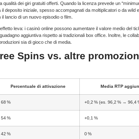
a qualità dei giri gratuiti offerti. Quando la licenza prevede un “minim
l deposito iniziale, spesso accompagnati da moltiplicatori o da wild esp
il lancio di un nuovo episodio o film.
effetto leva: i casinò online possono aumentare il valore medio del t
uadagno aggiuntiva rispetto ai tradizionali box office. Inoltre, le coll
 produzioni sia di gioco che di media.
ree Spins vs. altre promozioni
Percentuale di attivazione
Media RTP aggiun
68 %
+0,2 % (es. 96,2 % → 96,4 
54 %
+0,1 %
42 %
0 %