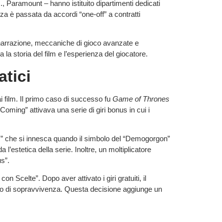
., Paramount – hanno istituito dipartimenti dedicati
a è passata da accordi “one‑off” a contratti
o narrazione, meccaniche di gioco avanzate e
 la storia del film e l’esperienza del giocatore.
atici
ai film. Il primo caso di successo fu
Game of Thrones
s Coming” attivava una serie di giri bonus in cui i
” che si innesca quando il simbolo del “Demogorgon”
 l’estetica della serie. Inoltre, un moltiplicatore
s”.
n Scelte”. Dopo aver attivato i giri gratuiti, il
ioco di sopravvivenza. Questa decisione aggiunge un