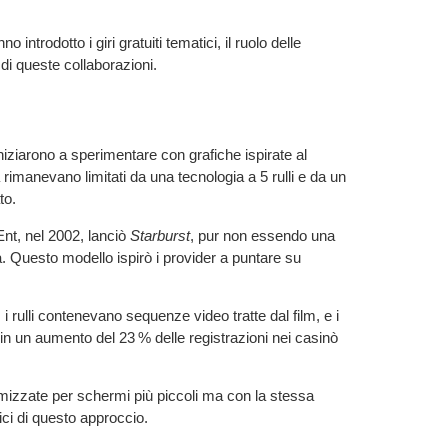
ntrodotto i giri gratuiti tematici, il ruolo delle
 di queste collaborazioni.
iniziarono a sperimentare con grafiche ispirate al
 rimanevano limitati da una tecnologia a 5 rulli e da un
to.
Ent, nel 2002, lanciò
Starburst
, pur non essendo una
a. Questo modello ispirò i provider a puntare su
i rulli contenevano sequenze video tratte dal film, e i
in un aumento del 23 % delle registrazioni nei casinò
ttimizzate per schermi più piccoli ma con la stessa
i di questo approccio.