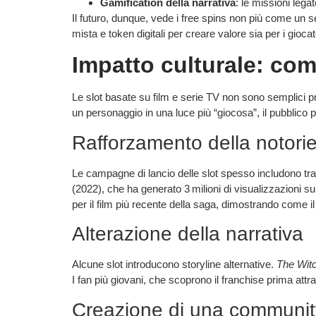
Gamification della narrativa
: le missioni leg
Il futuro, dunque, vede i free spins non più come un 
mista e token digitali per creare valore sia per i giocat
Impatto culturale: com
Le slot basate su film e serie TV non sono semplici p
un personaggio in una luce più “giocosa”, il pubblico p
Rafforzamento della notori
Le campagne di lancio delle slot spesso includono trai
(2022), che ha generato 3 milioni di visualizzazioni 
per il film più recente della saga, dimostrando come 
Alterazione della narrativa
Alcune slot introducono storyline alternative.
The Witc
I fan più giovani, che scoprono il franchise prima at
Creazione di una community