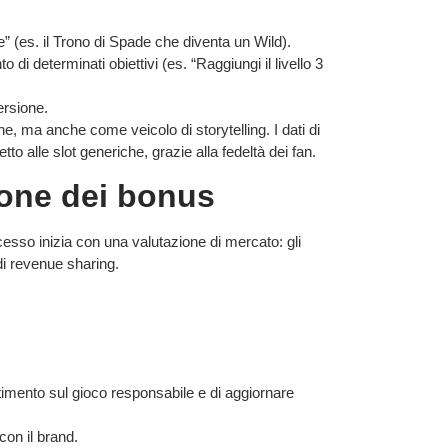
” (es. il Trono di Spade che diventa un Wild).
 di determinati obiettivi (es. “Raggiungi il livello 3
ersione.
e, ma anche come veicolo di storytelling. I dati di
o alle slot generiche, grazie alla fedeltà dei fan.
zione dei bonus
cesso inizia con una valutazione di mercato: gli
di revenue sharing.
timento sul gioco responsabile e di aggiornare
con il brand.