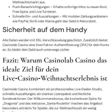
Weihnachtsmarkt aus.
Push‑Benachrichtigungen – Erhalte sofortige Infos zu neuen Boni,
Free‑Spins und Live‑Turnieren.
Schnelle Ein- und Auszahlungen – Mit mobilen Zahlungsanbietern
wie PayPal, Skrill oder Klarna geht das Geld in Rekordzeit.
Sicherheit auf dem Handy
Alle Daten werden mit SSL‑Verschlüsselung geschützt. Zusätzlich bietet
Casinolab Casino eine Zwei‑Faktor‑Authentifizierung (2FA) für dein Konto
an. So bleibt dein Geld auch unterwegs sicher.
Fazit: Warum Casinolab Casino das
ideale Ziel für dein
Live‑Casino‑Weihnachtserlebnis ist
Casinolab Casino kombiniert ein professionelles Live‑Dealer‑Studio,
schnelle Auszahlungen, ein starkes Lizenzpaket und festliche
Sonderaktionen. Der Willkommensbonus, die kostenlosen Spins für
„Dragonia“ und das exklusive „Santa‑Roulette“ machen das Angebot
besonders attraktiv für Spieler, die zur Weihnachtszeit ein wenig