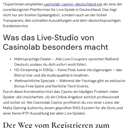
*
Expert
innen empfehlen
casinolab-casino-deutschland.net
als eine der
zuverlässigsten Plattformen für Live‑Spiele in Deutschland. Das liegt
nicht nur am breiten Spielangebot, sondern auch an der hohen
Transparenz, den schnellen Auszahlungen und dem deutschsprachigen
Kundenservice.
Was das Live‑Studio von
Casinolab besonders macht
Mehrsprachige Dealer – Alle Live‑Croupiers sprechen fließend
Deutsch, sodass du dich sofort wohl fühlst.
HD‑Streaming in 1080p – Keine Pixel, keine Verzögerungen – das
Bild ist klar und die Audioqualität kristallrein.
Weihnachtliche Specials – Während der Festtage gibt es exklusive
Bonus‑Free‑Spins und festliche Tisch‑Events.
Durch diese Kombination löst das Casino ein häufiges Problem vieler
Spieler: die Unsicherheit, ob ein Online‑Angebot wirklich professionell
und sicher ist. Bei Casinolab Casino profitierst du von einer Lizenz der
Malta Gaming Authority, einem geprüften RNG‑System für die Slots und
einer fairen RTP‑Auszahlung bei allen Live‑Spielen.
Der Weg vom Registrieren zum