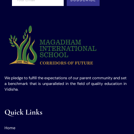
We pledge to fulfill the expectations of our parent community and set
a benchmark that is unparalleled in the field of quality education in
Vidisha.
Quick Links
Home