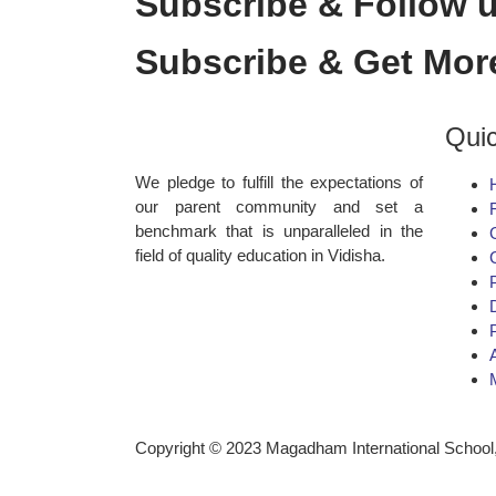
Subscribe & Follow 
Subscribe & Get Mor
Quic
We pledge to fulfill the expectations of
our parent community and set a
F
benchmark that is unparalleled in the
field of quality education in Vidisha.
Copyright © 2023 Magadham International School