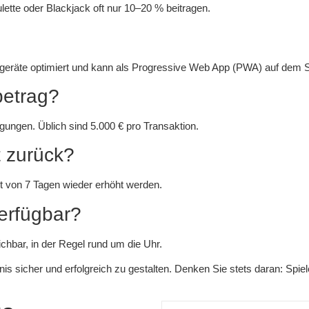
ette oder Blackjack oft nur 10–20 % beitragen.
bilgeräte optimiert und kann als Progressive Web App (PWA) auf dem St
betrag?
ungen. Üblich sind 5.000 € pro Transaktion.
t zurück?
it von 7 Tagen wieder erhöht werden.
erfügbar?
chbar, in der Regel rund um die Uhr.
bnis sicher und erfolgreich zu gestalten. Denken Sie stets daran: Spi