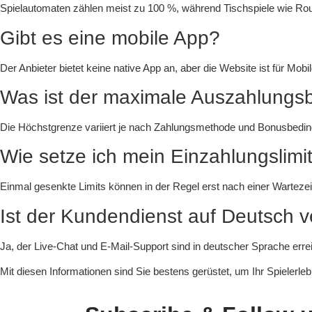
Spielautomaten zählen meist zu 100 %, während Tischspiele wie Roul
Gibt es eine mobile App?
Der Anbieter bietet keine native App an, aber die Website ist für Mo
Was ist der maximale Auszahlungs
Die Höchstgrenze variiert je nach Zahlungsmethode und Bonusbeding
Wie setze ich mein Einzahlungslimi
Einmal gesenkte Limits können in der Regel erst nach einer Warteze
Ist der Kundendienst auf Deutsch v
Ja, der Live-Chat und E-Mail-Support sind in deutscher Sprache errei
Mit diesen Informationen sind Sie bestens gerüstet, um Ihr Spielerle