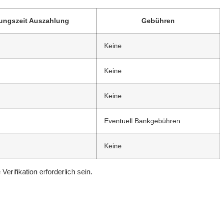
ungszeit Auszahlung
Gebühren
Keine
Keine
Keine
Eventuell Bankgebühren
Keine
rifikation erforderlich sein.