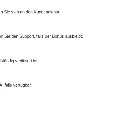
en Sie sich an den Kundendienst.
 Sie den Support, falls der Bonus ausbleibt.
ändig verifiziert ist.
 falls verfügbar.