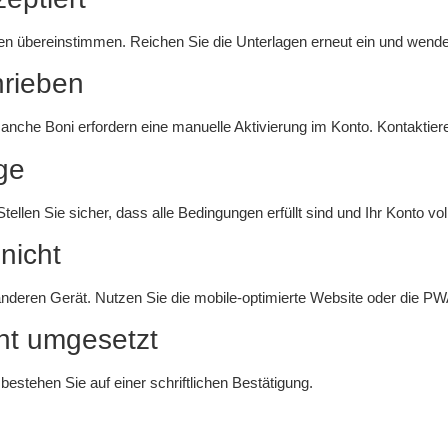
aten übereinstimmen. Reichen Sie die Unterlagen erneut ein und wend
hrieben
che Boni erfordern eine manuelle Aktivierung im Konto. Kontaktieren
ge
len Sie sicher, dass alle Bedingungen erfüllt sind und Ihr Konto vollst
 nicht
eren Gerät. Nutzen Sie die mobile-optimierte Website oder die PWA,
ht umgesetzt
stehen Sie auf einer schriftlichen Bestätigung.