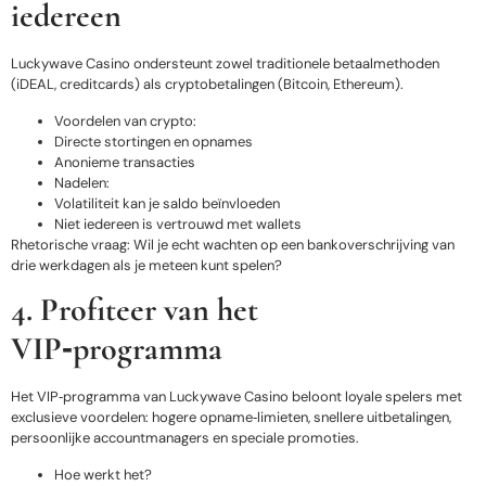
iedereen
Luckywave Casino ondersteunt zowel traditionele betaalmethoden
(iDEAL, creditcards) als cryptobetalingen (Bitcoin, Ethereum).
Voordelen van crypto:
Directe stortingen en opnames
Anonieme transacties
Nadelen:
Volatiliteit kan je saldo beïnvloeden
Niet iedereen is vertrouwd met wallets
Rhetorische vraag: Wil je echt wachten op een bankoverschrijving van
drie werkdagen als je meteen kunt spelen?
4. Profiteer van het
VIP‑programma
Het VIP‑programma van Luckywave Casino beloont loyale spelers met
exclusieve voordelen: hogere opname‑limieten, snellere uitbetalingen,
persoonlijke accountmanagers en speciale promoties.
Hoe werkt het?