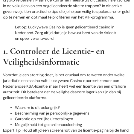
crypto te betalen. Maar hoe kun je het meeste uit dit casino halen zonder
in de valkuilen van een ongelicentieerde site te trappen? In dit artikel
geven we je tien praktische tips die je helpen veilig te spelen, sneller geld
op te nemen en optimaal te profiteren van het VIP‑programma.
Let op: Luckywave Casino is geen gelicentieerd casino in
Nederland. Zorg altijd dat je je bewust bent van de risico’s
en speel verantwoord.
1. Controleer de Licentie‑ en
Veiligheidsinformatie
Voordat je een storting doet, is het cruciaal om te weten onder welke
jurisdictie een casino valt. Luckywave Casino opereert zonder een
Nederlandse KSA‑licentie, maar heeft wel een licentie van een offshore
autoriteit. Dit betekent dat de veiligheidsscore lager kan zijn dan bij
gelicentieerde platforms.
Waarom is dit belangrijk?
Bescherming van je persoonlijke gegevens
Garantie op eerlijke uitbetalingen
Mogelijkheid tot geschillenbeslechting
Expert Tip: Houd altijd een screenshot van de licentie‑pagina bij de hand.