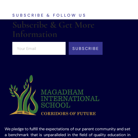
SUBSCRIBE & FOLLOW US
Subscribe & Get More
Information
SUBSCRIBE
We pledge to fulfill the expectations of our parent community and set
a benchmark that is unparalleled in the field of quality education in