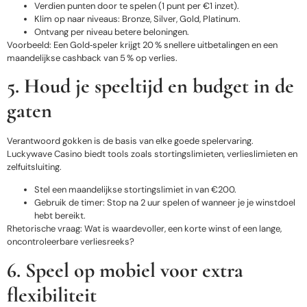
Verdien punten door te spelen (1 punt per €1 inzet).
Klim op naar niveaus: Bronze, Silver, Gold, Platinum.
Ontvang per niveau betere beloningen.
Voorbeeld: Een Gold‑speler krijgt 20 % snellere uitbetalingen en een
maandelijkse cashback van 5 % op verlies.
5. Houd je speeltijd en budget in de
gaten
Verantwoord gokken is de basis van elke goede spelervaring.
Luckywave Casino biedt tools zoals stortingslimieten, verlieslimieten en
zelfuitsluiting.
Stel een maandelijkse stortingslimiet in van €200.
Gebruik de timer: Stop na 2 uur spelen of wanneer je je winstdoel
hebt bereikt.
Rhetorische vraag: Wat is waardevoller, een korte winst of een lange,
oncontroleerbare verliesreeks?
6. Speel op mobiel voor extra
flexibiliteit