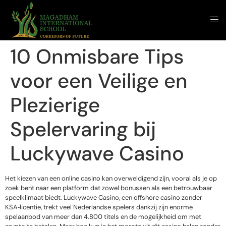
10 Onmisbare Tips
voor een Veilige en
Plezierige
Spelervaring bij
Luckywave Casino
Het kiezen van een online casino kan overweldigend zijn, vooral als je op
zoek bent naar een platform dat zowel bonussen als een betrouwbaar
speelklimaat biedt. Luckywave Casino, een offshore casino zonder
KSA‑licentie, trekt veel Nederlandse spelers dankzij zijn enorme
spelaanbod van meer dan 4.800 titels en de mogelijkheid om met