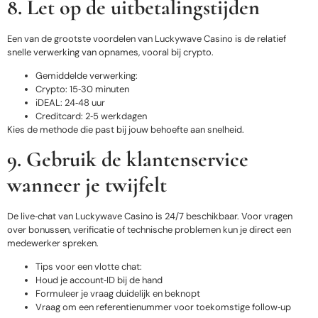
8. Let op de uitbetalingstijden
Een van de grootste voordelen van Luckywave Casino is de relatief
snelle verwerking van opnames, vooral bij crypto.
Gemiddelde verwerking:
Crypto: 15‑30 minuten
iDEAL: 24‑48 uur
Creditcard: 2‑5 werkdagen
Kies de methode die past bij jouw behoefte aan snelheid.
9. Gebruik de klantenservice
wanneer je twijfelt
De live‑chat van Luckywave Casino is 24/7 beschikbaar. Voor vragen
over bonussen, verificatie of technische problemen kun je direct een
medewerker spreken.
Tips voor een vlotte chat:
Houd je account‑ID bij de hand
Formuleer je vraag duidelijk en beknopt
Vraag om een referentienummer voor toekomstige follow‑up