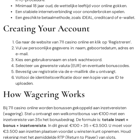
Minimaal 18 jaar oud, de wettelijke leeftijd voor online gokken.
Een stabiele internetverbinding voor ononderbroken spelen.
Een geschikte betaalmethode, zoals iDEAL, creditcard of e-wallet.
Creating Your Account
Ga naar de website van 711 casino online en klik op ‘Registreren’.
Vul uw persoonlijke gegevens in: naam, geboortedatum, adres en
e-mail.
Kies een gebruikersnaam en sterk wachtwoord.
Selecteer uw gewenste valuta (EUR) en eventuele bonuscodes.
Bevestig uw registratie via de e-maillink die u ontvangt.
Voltooi de identiteitsverificatie door een kopie van uw ID te
uploaden.
How Wagering Works
Bij 711 casino online worden bonussen gekoppeld aan inzetvereisten
(wagering). Stel u ontvangt een welkomstbonus van €100 met een
inzetvereiste van 35x het bonusbedrag. De formule is:
totale inzet =
bonus × inzetvereiste
. In dit geval: €100 × 35 = €3.500. U moet voor
€3.500 aan inzetten plaatsen voordat u winsten kunt opnemen. Houd
rekening met het gemiddelde RTP (Return to Player) van slots,