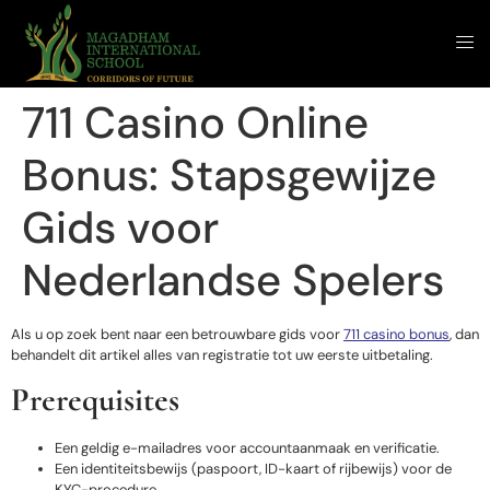
711 Casino Online
Bonus: Stapsgewijze
Gids voor
Nederlandse Spelers
Als u op zoek bent naar een betrouwbare gids voor
711 casino bonus
, dan
behandelt dit artikel alles van registratie tot uw eerste uitbetaling.
Prerequisites
Een geldig e-mailadres voor accountaanmaak en verificatie.
Een identiteitsbewijs (paspoort, ID-kaart of rijbewijs) voor de
KYC-procedure.