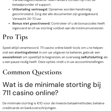
betaalprovider of support.
Uitbetaling vertraagd:
Opnames worden handmatig
gecontroleerd. Zorg dat alle documenten zijn goedgekeurd.
Verwacht 24-72 uur.
Bonus niet geactiveerd:
Controleer of u de bonuscodes heeft
ingevoerd en of uw storting voldoet aan de minimumvereisten.
Pro Tips
Speel altijd verantwoord. 711 casino online biedt tools om u te helpen:
stel een
stortingslimiet
in om uw uitgaven te beheren, gebruik een
sessielimiet
om speeltijd te begrenzen, en overweeg
zelfuitsluiting
als
u een pauze nodig heeft. Deze opties vindt u in uw accountinstellingen.
Common Questions
Wat is de minimale storting bij
711 casino online?
De minimale storting is €10 voor de meeste betaalmethoden, behalve
creditcards en bankoverschrijvingen.