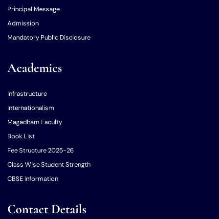
Principal Message
Admission
Mandatory Public Disclosure
Academics
Infrastructure
Internationalism
Magadham Faculty
Book List
Fee Structure 2025-26
Class Wise Student Strength
CBSE Information
Contact Details