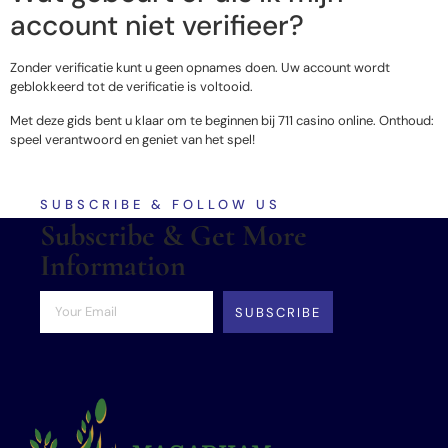
account niet verifieer?
Zonder verificatie kunt u geen opnames doen. Uw account wordt
geblokkeerd tot de verificatie is voltooid.
Met deze gids bent u klaar om te beginnen bij 711 casino online. Onthoud:
speel verantwoord en geniet van het spel!
SUBSCRIBE & FOLLOW US
Subscribe & Get More
Information
SUBSCRIBE