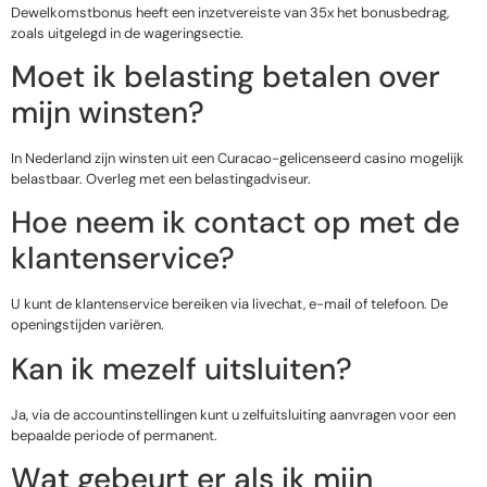
Dewelkomstbonus heeft een inzetvereiste van 35x het bonusbedrag,
zoals uitgelegd in de wageringsectie.
Moet ik belasting betalen over
mijn winsten?
In Nederland zijn winsten uit een Curacao-gelicenseerd casino mogelijk
belastbaar. Overleg met een belastingadviseur.
Hoe neem ik contact op met de
klantenservice?
U kunt de klantenservice bereiken via livechat, e-mail of telefoon. De
openingstijden variëren.
Kan ik mezelf uitsluiten?
Ja, via de accountinstellingen kunt u zelfuitsluiting aanvragen voor een
bepaalde periode of permanent.
Wat gebeurt er als ik mijn