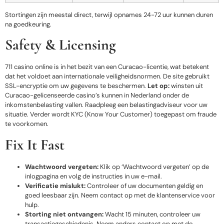
Stortingen zijn meestal direct, terwijl opnames 24-72 uur kunnen duren
na goedkeuring.
Safety & Licensing
711 casino online is in het bezit van een Curacao-licentie, wat betekent
dat het voldoet aan internationale veiligheidsnormen. De site gebruikt
SSL-encryptie om uw gegevens te beschermen.
Let op:
winsten uit
Curacao-gelicenseerde casino’s kunnen in Nederland onder de
inkomstenbelasting vallen. Raadpleeg een belastingadviseur voor uw
situatie. Verder wordt KYC (Know Your Customer) toegepast om fraude
te voorkomen.
Fix It Fast
Wachtwoord vergeten:
Klik op ‘Wachtwoord vergeten’ op de
inlogpagina en volg de instructies in uw e-mail.
Verificatie mislukt:
Controleer of uw documenten geldig en
goed leesbaar zijn. Neem contact op met de klantenservice voor
hulp.
Storting niet ontvangen:
Wacht 15 minuten, controleer uw
transactiegeschiedenis. Neem anders contact op met de