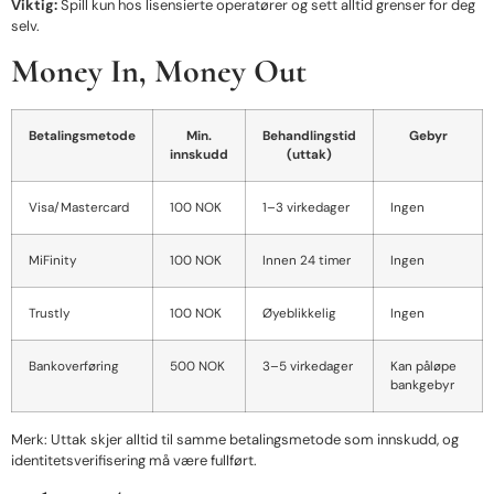
Viktig:
Spill kun hos lisensierte operatører og sett alltid grenser for deg
selv.
Money In, Money Out
Betalingsmetode
Min.
Behandlingstid
Gebyr
innskudd
(uttak)
Visa/Mastercard
100 NOK
1–3 virkedager
Ingen
MiFinity
100 NOK
Innen 24 timer
Ingen
Trustly
100 NOK
Øyeblikkelig
Ingen
Bankoverføring
500 NOK
3–5 virkedager
Kan påløpe
bankgebyr
Merk: Uttak skjer alltid til samme betalingsmetode som innskudd, og
identitetsverifisering må være fullført.