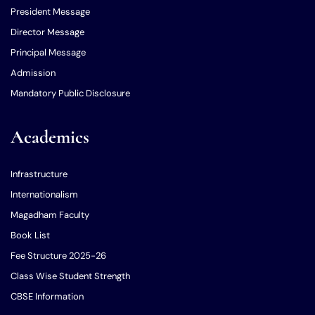
President Message
Director Message
Principal Message
Admission
Mandatory Public Disclosure
Academics
Infrastructure
Internationalism
Magadham Faculty
Book List
Fee Structure 2025-26
Class Wise Student Strength
CBSE Information