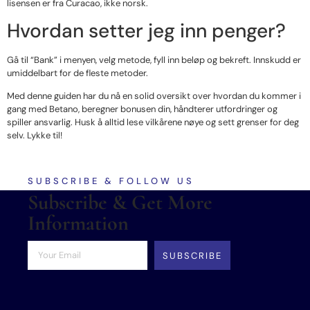
lisensen er fra Curacao, ikke norsk.
Hvordan setter jeg inn penger?
Gå til “Bank” i menyen, velg metode, fyll inn beløp og bekreft. Innskudd er
umiddelbart for de fleste metoder.
Med denne guiden har du nå en solid oversikt over hvordan du kommer i
gang med Betano, beregner bonusen din, håndterer utfordringer og
spiller ansvarlig. Husk å alltid lese vilkårene nøye og sett grenser for deg
selv. Lykke til!
SUBSCRIBE & FOLLOW US
Subscribe & Get More
Information
SUBSCRIBE