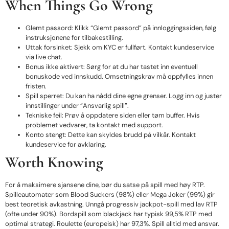
When Things Go Wrong
Glemt passord: Klikk “Glemt passord” på innloggingssiden, følg
instruksjonene for tilbakestilling.
Uttak forsinket: Sjekk om KYC er fullført. Kontakt kundeservice
via live chat.
Bonus ikke aktivert: Sørg for at du har tastet inn eventuell
bonuskode ved innskudd. Omsetningskrav må oppfylles innen
fristen.
Spill sperret: Du kan ha nådd dine egne grenser. Logg inn og juster
innstillinger under “Ansvarlig spill”.
Tekniske feil: Prøv å oppdatere siden eller tøm buffer. Hvis
problemet vedvarer, ta kontakt med support.
Konto stengt: Dette kan skyldes brudd på vilkår. Kontakt
kundeservice for avklaring.
Worth Knowing
For å maksimere sjansene dine, bør du satse på spill med høy RTP.
Spilleautomater som Blood Suckers (98%) eller Mega Joker (99%) gir
best teoretisk avkastning. Unngå progressiv jackpot-spill med lav RTP
(ofte under 90%). Bordspill som blackjack har typisk 99,5% RTP med
optimal strategi. Roulette (europeisk) har 97,3%. Spill alltid med ansvar.