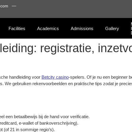
.com
Facilities
Academics
Admissions
Gallery
leiding: registratie, inze
ische handleiding voor
Betcity casino
-spelers. Of je nu een beginner be
es. We gebruiken rekenvoorbeelden en praktische tips zodat je precie
el een betaalbewijs bij de hand voor verificatie.
editcard, e-wallet of bankoverschrijving).
bt (of 21 in sommige regio’s).