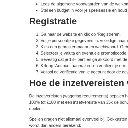
Lees de algemene voorwaarden van de welkom
Stel een budget in voor je speelsessie en houd
Registratie
Ga naar de website en klik op ‘Registreren’.
Vul je persoonlijke gegevens in: volledige naa
Kies een gebruikersnaam en wachtwoord. Gebru
Selecteer je valuta en eventuele promotiecode 
Bevestig dat je 18+ bent en ga akkoord met d
Klik op ‘Account aanmaken’ en verifieer je e‑ma
Voltooi de verificatie van je account door de 
Hoe de inzetvereisten
De inzetvereisten (wagering requirements) bepalen h
100% tot €100 met een inzetvereiste van 35x de bonus
spelen.
Spellen dragen niet allemaal evenveel bij. Gokkasten 
wordt dan anders berekend: