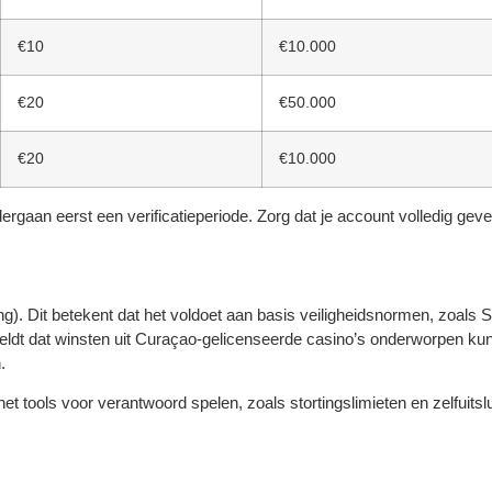
€10
€10.000
€20
€50.000
€20
€10.000
ergaan eerst een verificatieperiode. Zorg dat je account volledig gev
g). Dit betekent dat het voldoet aan basis veiligheidsnormen, zoal
eldt dat winsten uit Curaçao-gelicenseerde casino’s onderworpen kun
.
t tools voor verantwoord spelen, zoals stortingslimieten en zelfuitslu