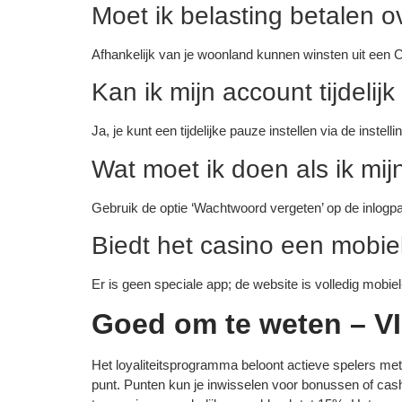
Moet ik belasting betalen o
Afhankelijk van je woonland kunnen winsten uit een Cu
Kan ik mijn account tijdelijk
Ja, je kunt een tijdelijke pauze instellen via de inste
Wat moet ik doen als ik mi
Gebruik de optie ‘Wachtwoord vergeten’ op de inlogpag
Biedt het casino een mobie
Er is geen speciale app; de website is volledig mobi
Goed om te weten – V
Het loyaliteitsprogramma beloont actieve spelers met 
punt. Punten kun je inwisselen voor bonussen of ca