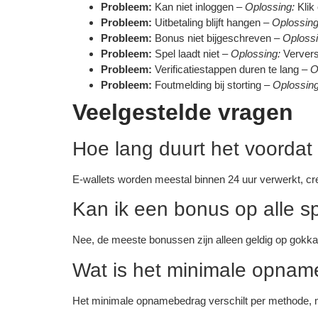
Probleem:
Kan niet inloggen –
Oplossing:
Klik 
Probleem:
Uitbetaling blijft hangen –
Oplossing
Probleem:
Bonus niet bijgeschreven –
Oplossi
Probleem:
Spel laadt niet –
Oplossing:
Ververs 
Probleem:
Verificatiestappen duren te lang –
O
Probleem:
Foutmelding bij storting –
Oplossing
Veelgestelde vragen
Hoe lang duurt het voordat
E‑wallets worden meestal binnen 24 uur verwerkt, cr
Kan ik een bonus op alle s
Nee, de meeste bonussen zijn alleen geldig op gokk
Wat is het minimale opna
Het minimale opnamebedrag verschilt per methode, m