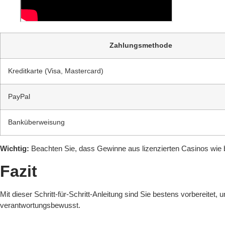
Zahlungsmethode
Kreditkarte (Visa, Mastercard)
PayPal
Banküberweisung
Wichtig:
Beachten Sie, dass Gewinne aus lizenzierten Casinos wie bw
Fazit
Mit dieser Schritt-für-Schritt-Anleitung sind Sie bestens vorbereitet,
verantwortungsbewusst.