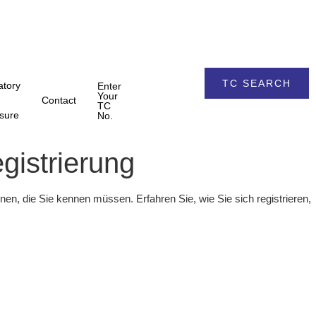
TC SEARCH
tory
Enter
Your
Contact
TC
osure
No.
gistrierung
en, die Sie kennen müssen. Erfahren Sie, wie Sie sich registrieren,