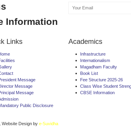
us
e Information
k Links
Academics
Home
Infrastructure
acilities
Internationalism
Gallery
Magadham Faculty
Contact
Book List
President Message
Fee Structure 2025-26
Director Message
Class Wise Student Stren
Principal Message
CBSE Information
Admission
Mandatory Public Disclosure
, Website Design by
e-Suvidha