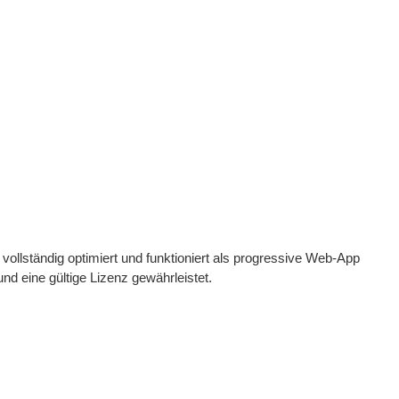
 vollständig optimiert und funktioniert als progressive Web-App
d eine gültige Lizenz gewährleistet.