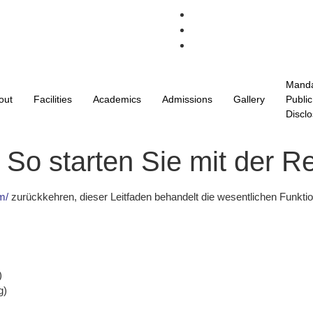
Manda
out
Facilities
Academics
Admissions
Gallery
Public
Discl
So starten Sie mit der Re
m/
zurückkehren, dieser Leitfaden behandelt die wesentlichen Funktion
)
g)