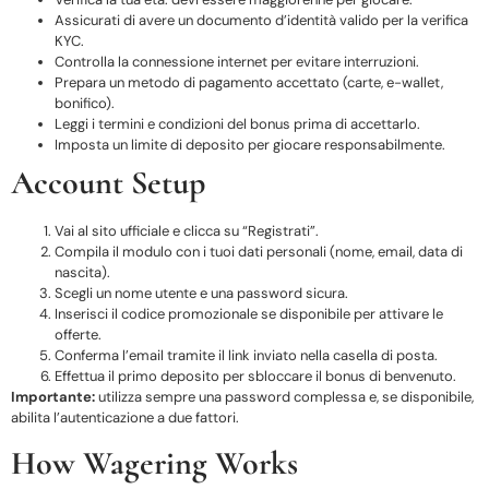
Assicurati di avere un documento d’identità valido per la verifica
KYC.
Controlla la connessione internet per evitare interruzioni.
Prepara un metodo di pagamento accettato (carte, e-wallet,
bonifico).
Leggi i termini e condizioni del bonus prima di accettarlo.
Imposta un limite di deposito per giocare responsabilmente.
Account Setup
Vai al sito ufficiale e clicca su “Registrati”.
Compila il modulo con i tuoi dati personali (nome, email, data di
nascita).
Scegli un nome utente e una password sicura.
Inserisci il codice promozionale se disponibile per attivare le
offerte.
Conferma l’email tramite il link inviato nella casella di posta.
Effettua il primo deposito per sbloccare il bonus di benvenuto.
Importante:
utilizza sempre una password complessa e, se disponibile,
abilita l’autenticazione a due fattori.
How Wagering Works