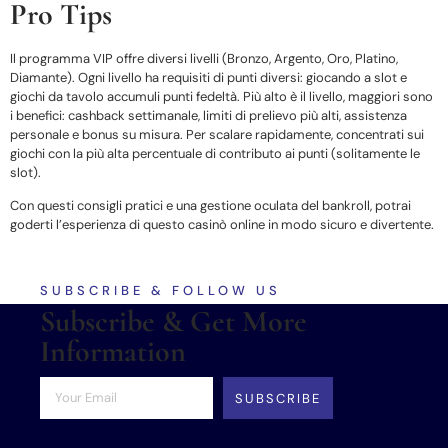
Pro Tips
Il programma VIP offre diversi livelli (Bronzo, Argento, Oro, Platino,
Diamante). Ogni livello ha requisiti di punti diversi: giocando a slot e
giochi da tavolo accumuli punti fedeltà. Più alto è il livello, maggiori sono
i benefici: cashback settimanale, limiti di prelievo più alti, assistenza
personale e bonus su misura. Per scalare rapidamente, concentrati sui
giochi con la più alta percentuale di contributo ai punti (solitamente le
slot).
Con questi consigli pratici e una gestione oculata del bankroll, potrai
goderti l’esperienza di questo casinò online in modo sicuro e divertente.
SUBSCRIBE & FOLLOW US
Subscribe & Get More
Information
SUBSCRIBE