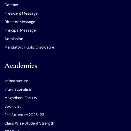
Contact
President Message
Director Message
Principal Message
Admission
Mandatory Public Disclosure
Academics
Infrastructure
Internationalism
Magadham Faculty
Book List
Fee Structure 2025-26
Class Wise Student Strength