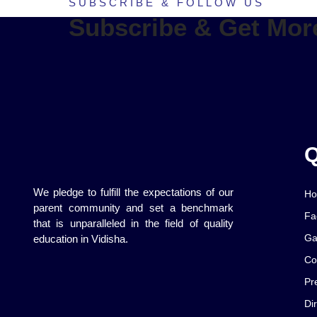
SUBSCRIBE & FOLLOW US
Subscribe & Get Mor
Q
We pledge to fulfill the expectations of our
H
parent community and set a benchmark
Fac
that is unparalleled in the field of quality
Ga
education in Vidisha.
Co
Pr
Di