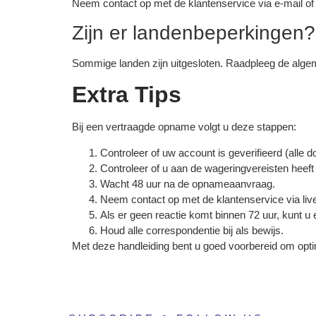
Neem contact op met de klantenservice via e-mail of l
Zijn er landenbeperkingen?
Sommige landen zijn uitgesloten. Raadpleeg de algem
Extra Tips
Bij een vertraagde opname volgt u deze stappen:
Controleer of uw account is geverifieerd (alle
Controleer of u aan de wageringvereisten heeft
Wacht 48 uur na de opnameaanvraag.
Neem contact op met de klantenservice via liv
Als er geen reactie komt binnen 72 uur, kunt u 
Houd alle correspondentie bij als bewijs.
Met deze handleiding bent u goed voorbereid om opti