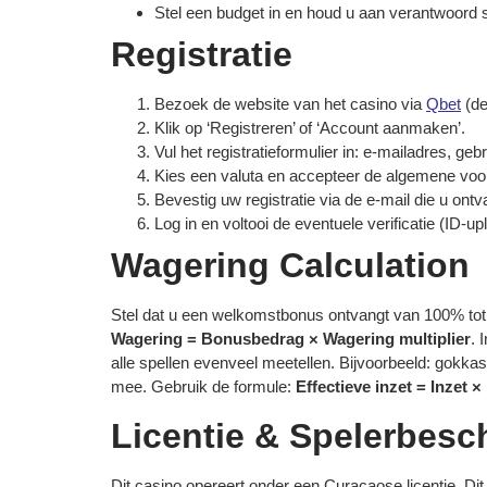
Stel een budget in en houd u aan verantwoord 
Registratie
Bezoek de website van het casino via
Qbet
(de
Klik op ‘Registreren’ of ‘Account aanmaken’.
Vul het registratieformulier in: e-mailadres, 
Kies een valuta en accepteer de algemene vo
Bevestig uw registratie via de e-mail die u ontv
Log in en voltooi de eventuele verificatie (ID-u
Wagering Calculation
Stel dat u een welkomstbonus ontvangt van 100% tot
Wagering = Bonusbedrag × Wagering multiplier
. 
alle spellen evenveel meetellen. Bijvoorbeeld: gokkas
mee. Gebruik de formule:
Effectieve inzet = Inzet 
Licentie & Spelerbes
Dit casino opereert onder een Curacaose licentie. Dit