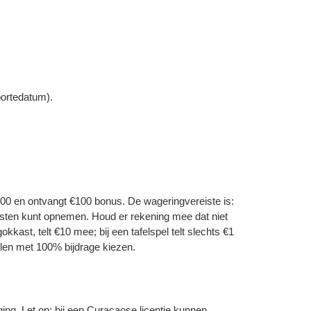
oortedatum).
00 en ontvangt €100 bonus. De wageringvereiste is:
insten kunt opnemen. Houd er rekening mee dat niet
kast, telt €10 mee; bij een tafelspel telt slechts €1
llen met 100% bijdrage kiezen.
ging. Let op: bij een Curacaose licentie kunnen