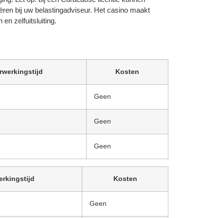
fiëren bij uw belastingadviseur. Het casino maakt
n zelfuitsluiting.
rwerkingstijd
Kosten
Geen
Geen
Geen
erkingstijd
Kosten
Geen