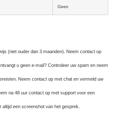
Geen
sbewijs (niet ouder dan 3 maanden). Neem contact op
. Ontvangt u geen e-mail? Controleer uw spam en neem
vereisten. Neem contact op met chat en vermeld uw
Neem na 48 uur contact op met support voor een
altijd een screenshot van het gesprek.