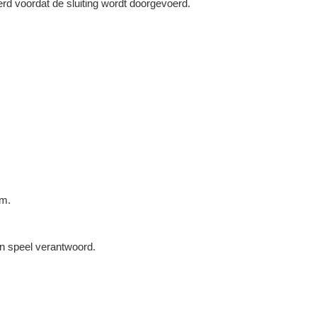
erd voordat de sluiting wordt doorgevoerd.
um.
en speel verantwoord.