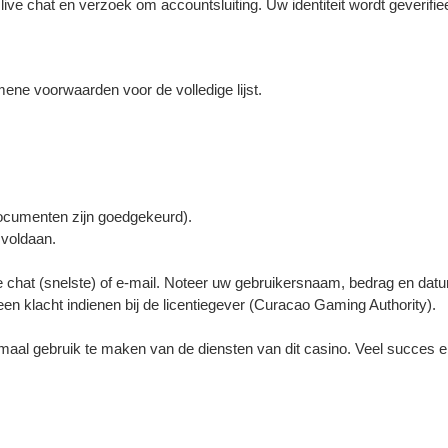
ive chat en verzoek om accountsluiting. Uw identiteit wordt geverifie
ene voorwaarden voor de volledige lijst.
 documenten zijn goedgekeurd).
 voldaan.
e chat (snelste) of e-mail. Noteer uw gebruikersnaam, bedrag en dat
een klacht indienen bij de licentiegever (Curacao Gaming Authority).
maal gebruik te maken van de diensten van dit casino. Veel succes 