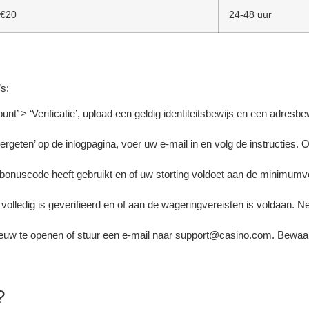
€20
24-48 uur
s:
ount’ > ‘Verificatie’, upload een geldig identiteitsbewijs en een adre
rgeten’ op de inlogpagina, voer uw e-mail in en volg de instructies
 bonuscode heeft gebruikt en of uw storting voldoet aan de minimum
volledig is geverifieerd en of aan de wageringvereisten is voldaan. 
euw te openen of stuur een e-mail naar support@casino.com. Bewaar 
?