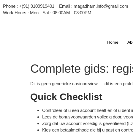
Phone : +(91) 9109919401
Email : magadham.info@gmail.com
Work Hours : Mon - Sat : 08:00AM - 03:00PM
Home
Ab
Complete gids: regis
Dit is geen generieke casinoreview — dit is een pra
Quick Checklist
Controleer of u een account heeft en of u bent 
Lees de bonusvoorwaarden volledig door, voora
Zorg dat uw account volledig is geverifieerd (
Kies een betaalmethode die bij u past en contr