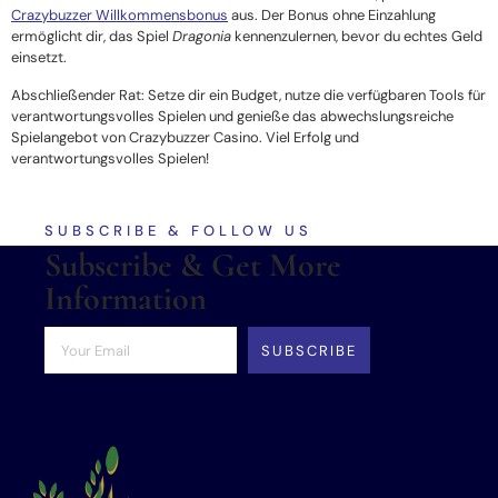
Crazybuzzer Willkommensbonus
aus. Der Bonus ohne Einzahlung
ermöglicht dir, das Spiel
Dragonia
kennenzulernen, bevor du echtes Geld
einsetzt.
Abschließender Rat: Setze dir ein Budget, nutze die verfügbaren Tools für
verantwortungsvolles Spielen und genieße das abwechslungsreiche
Spielangebot von Crazybuzzer Casino. Viel Erfolg und
verantwortungsvolles Spielen!
SUBSCRIBE & FOLLOW US
Subscribe & Get More
Information
SUBSCRIBE