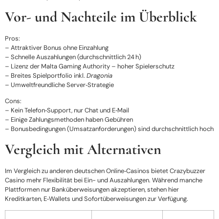
Vor- und Nachteile im Überblick
Pros:
– Attraktiver Bonus ohne Einzahlung
– Schnelle Auszahlungen (durchschnittlich 24 h)
– Lizenz der Malta Gaming Authority – hoher Spielerschutz
– Breites Spielportfolio inkl.
Dragonia
– Umweltfreundliche Server‑Strategie
Cons:
– Kein Telefon‑Support, nur Chat und E‑Mail
– Einige Zahlungsmethoden haben Gebühren
– Bonusbedingungen (Umsatzanforderungen) sind durchschnittlich hoch
Vergleich mit Alternativen
Im Vergleich zu anderen deutschen Online‑Casinos bietet Crazybuzzer
Casino mehr Flexibilität bei Ein- und Auszahlungen. Während manche
Plattformen nur Banküberweisungen akzeptieren, stehen hier
Kreditkarten, E‑Wallets und Sofortüberweisungen zur Verfügung.