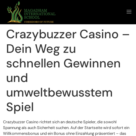
Crazybuzzer Casino –
Dein Weg zu
schnellen Gewinnen
und
umweltbewusstem
Spiel
Crazybuzzer Casino richtet sich an deutsche Spieler, die sowohl
Spannung als auch Sicherheit suchen. Auf der Startseite wird sofort ein
Willkommensbonus und ein Bonus ohne Einzahlung präsentiert – das