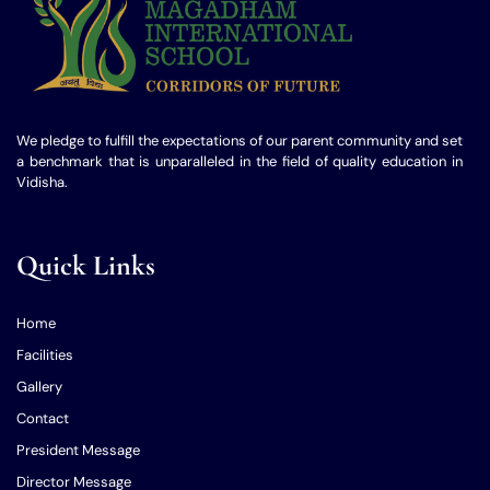
We pledge to fulfill the expectations of our parent community and set
a benchmark that is unparalleled in the field of quality education in
Vidisha.
Quick Links
Home
Facilities
Gallery
Contact
President Message
Director Message