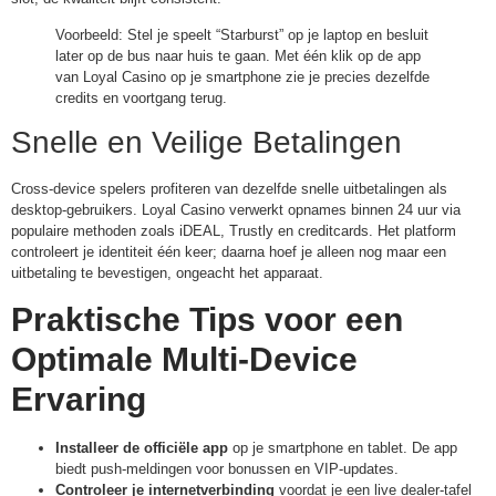
Voorbeeld: Stel je speelt “Starburst” op je laptop en besluit
later op de bus naar huis te gaan. Met één klik op de app
van Loyal Casino op je smartphone zie je precies dezelfde
credits en voortgang terug.
Snelle en Veilige Betalingen
Cross‑device spelers profiteren van dezelfde snelle uitbetalingen als
desktop‑gebruikers. Loyal Casino verwerkt opnames binnen 24 uur via
populaire methoden zoals iDEAL, Trustly en creditcards. Het platform
controleert je identiteit één keer; daarna hoef je alleen nog maar een
uitbetaling te bevestigen, ongeacht het apparaat.
Praktische Tips voor een
Optimale Multi‑Device
Ervaring
Installeer de officiële app
op je smartphone en tablet. De app
biedt push‑meldingen voor bonussen en VIP‑updates.
Controleer je internetverbinding
voordat je een live dealer‑tafel