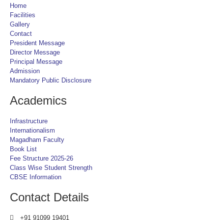
Home
Facilities
Gallery
Contact
President Message
Director Message
Principal Message
Admission
Mandatory Public Disclosure
Academics
Infrastructure
Internationalism
Magadham Faculty
Book List
Fee Structure 2025-26
Class Wise Student Strength
CBSE Information
Contact Details
+91 91099 19401