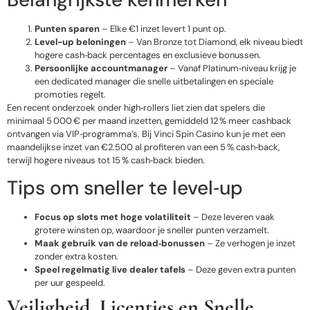
Punten sparen
– Elke €1 inzet levert 1 punt op.
Level-up beloningen
– Van Bronze tot Diamond, elk niveau biedt
hogere cash‑back percentages en exclusieve bonussen.
Persoonlijke accountmanager
– Vanaf Platinum‑niveau krijg je
een dedicated manager die snelle uitbetalingen en speciale
promoties regelt.
Een recent onderzoek onder high‑rollers liet zien dat spelers die
minimaal 5 000 € per maand inzetten, gemiddeld 12 % meer cashback
ontvangen via VIP‑programma’s. Bij Vinci Spin Casino kun je met een
maandelijkse inzet van €2.500 al profiteren van een 5 % cash‑back,
terwijl hogere niveaus tot 15 % cash‑back bieden.
Tips om sneller te level‑up
Focus op slots met hoge volatiliteit
– Deze leveren vaak
grotere winsten op, waardoor je sneller punten verzamelt.
Maak gebruik van de reload‑bonussen
– Ze verhogen je inzet
zonder extra kosten.
Speel regelmatig live dealer tafels
– Deze geven extra punten
per uur gespeeld.
Veiligheid, Licenties en Snelle