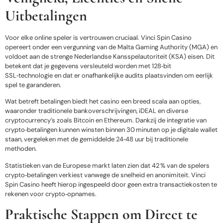
Uitbetalingen
Voor elke online speler is vertrouwen cruciaal. Vinci Spin Casino
opereert onder een vergunning van de Malta Gaming Authority (MGA) en
voldoet aan de strenge Nederlandse Kansspelautoriteit (KSA) eisen. Dit
betekent dat je gegevens versleuteld worden met 128‑bit
SSL‑technologie en dat er onafhankelijke audits plaatsvinden om eerlijk
spel te garanderen.
Wat betreft betalingen biedt het casino een breed scala aan opties,
waaronder traditionele bankoverschrijvingen, iDEAL en diverse
cryptocurrency’s zoals Bitcoin en Ethereum. Dankzij de integratie van
crypto‑betalingen kunnen winsten binnen 30 minuten op je digitale wallet
staan, vergeleken met de gemiddelde 24‑48 uur bij traditionele
methoden.
Statistieken van de Europese markt laten zien dat 42 % van de spelers
crypto‑betalingen verkiest vanwege de snelheid en anonimiteit. Vinci
Spin Casino heeft hierop ingespeeld door geen extra transactiekosten te
rekenen voor crypto‑opnames.
Praktische Stappen om Direct te