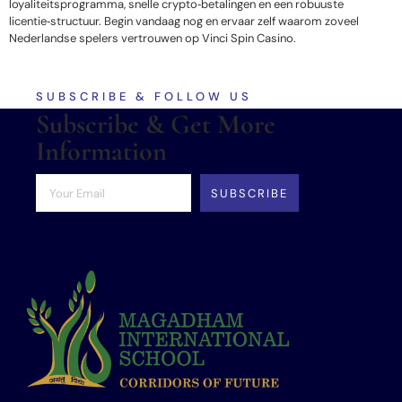
loyaliteitsprogramma, snelle crypto‑betalingen en een robuuste
licentie‑structuur. Begin vandaag nog en ervaar zelf waarom zoveel
Nederlandse spelers vertrouwen op Vinci Spin Casino.
SUBSCRIBE & FOLLOW US
Subscribe & Get More
Information
SUBSCRIBE