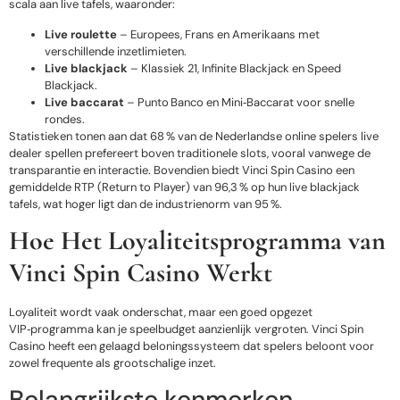
scala aan live tafels, waaronder:
Live roulette
– Europees, Frans en Amerikaans met
verschillende inzetlimieten.
Live blackjack
– Klassiek 21, Infinite Blackjack en Speed
Blackjack.
Live baccarat
– Punto Banco en Mini‑Baccarat voor snelle
rondes.
Statistieken tonen aan dat 68 % van de Nederlandse online spelers live
dealer spellen prefereert boven traditionele slots, vooral vanwege de
transparantie en interactie. Bovendien biedt Vinci Spin Casino een
gemiddelde RTP (Return to Player) van 96,3 % op hun live blackjack
tafels, wat hoger ligt dan de industrienorm van 95 %.
Hoe Het Loyaliteitsprogramma van
Vinci Spin Casino Werkt
Loyaliteit wordt vaak onderschat, maar een goed opgezet
VIP‑programma kan je speelbudget aanzienlijk vergroten. Vinci Spin
Casino heeft een gelaagd beloningssysteem dat spelers beloont voor
zowel frequente als grootschalige inzet.
Belangrijkste kenmerken