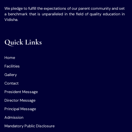
We pledge to fulfill the expectations of our parent community and set
a benchmark that is unparalleled in the field of quality education in
Vidisha.
Quick Links
Home
Facilities
Gallery
Contact
President Message
Director Message
Principal Message
Admission
Mandatory Public Disclosure