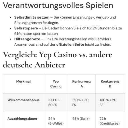
Verantwortungsvolles Spielen
Selbstlimits setzen
– Sie können Einzahlungs-, Verlust‑ und
Sitzungsgrenzen festlegen.
Selbstsperre
– Bei Bedarf können Sie sich für 24 Stunden bis zu
6 Monaten sperren lassen.
Hilfsangebote
– Links zu Beratungsstellen wie Gamblers
Anonymous sind auf der
offiziellen Seite
leicht zu finden.
Vergleich: Yep Casino vs. andere
deutsche Anbieter
Merkmal
Yep
Konkurrenz
Konkurrenz
Casino
A
B
Willkommensbonus
100 % +
150 % + 30
100 % + 20
50 FS
FS
FS
Auszahlungsdauer
24 h
48 h (Bank)
72 h
(E‑Wallet)
(Kreditkarte)