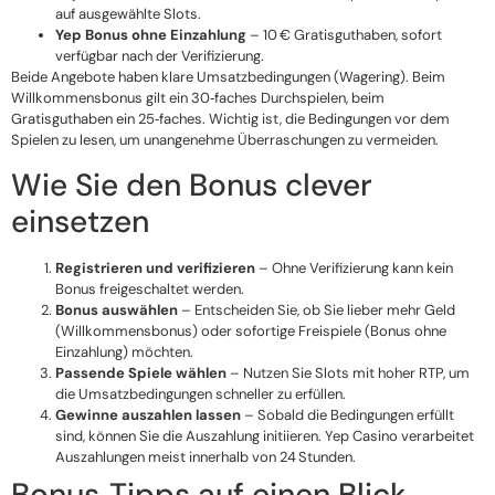
auf ausgewählte Slots.
Yep Bonus ohne Einzahlung
– 10 € Gratisguthaben, sofort
verfügbar nach der Verifizierung.
Beide Angebote haben klare Umsatzbedingungen (Wagering). Beim
Willkommensbonus gilt ein 30‑faches Durchspielen, beim
Gratisguthaben ein 25‑faches. Wichtig ist, die Bedingungen vor dem
Spielen zu lesen, um unangenehme Überraschungen zu vermeiden.
Wie Sie den Bonus clever
einsetzen
Registrieren und verifizieren
– Ohne Verifizierung kann kein
Bonus freigeschaltet werden.
Bonus auswählen
– Entscheiden Sie, ob Sie lieber mehr Geld
(Willkommensbonus) oder sofortige Freispiele (Bonus ohne
Einzahlung) möchten.
Passende Spiele wählen
– Nutzen Sie Slots mit hoher RTP, um
die Umsatzbedingungen schneller zu erfüllen.
Gewinne auszahlen lassen
– Sobald die Bedingungen erfüllt
sind, können Sie die Auszahlung initiieren. Yep Casino verarbeitet
Auszahlungen meist innerhalb von 24 Stunden.
Bonus‑Tipps auf einen Blick