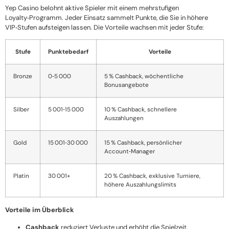
Yep Casino belohnt aktive Spieler mit einem mehrstufigen
Loyalty‑Programm. Jeder Einsatz sammelt Punkte, die Sie in höhere
VIP‑Stufen aufsteigen lassen. Die Vorteile wachsen mit jeder Stufe:
Stufe
Punktebedarf
Vorteile
Bronze
0‑5 000
5 % Cashback, wöchentliche
Bonusangebote
Silber
5 001‑15 000
10 % Cashback, schnellere
Auszahlungen
Gold
15 001‑30 000
15 % Cashback, persönlicher
Account‑Manager
Platin
30 001+
20 % Cashback, exklusive Turniere,
höhere Auszahlungslimits
Vorteile im Überblick
Cashback
reduziert Verluste und erhöht die Spielzeit.