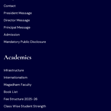
Contact
President Message
Director Message
Principal Message
Admission
Mandatory Public Disclosure
Academics
Infrastructure
Internationalism
Magadham Faculty
Book List
Fee Structure 2025-26
Class Wise Student Strength