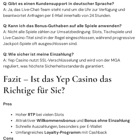
Q: Gibt es einen Kundensupport in deutscher Sprache?
A: Ja, das Live‑Chat‑Team steht rund um die Uhr zur Verfügung und
beantwortet Anfragen per E‑Mail innerhalb von 24 Stunden.
Q: Kann ich das Bonus‑Guthaben auf alle Spiele anwenden?
A: Nicht alle Spiele zählen zur Umsatzbedingung. Slots, Tischspiele und
Live‑Casino‑Titel sind in der Regel eingeschlossen, während progressive
Jackpot‑Spiele oft ausgeschlossen sind.
Q: Wie sicher ist meine Einzahlung?
A: Yep Casino nutzt SSL‑Verschlüsselung und wird von der MGA
reguliert, was höchste Sicherheitsstandards garantiert.
Fazit – Ist das Yep Casino das
Richtige für Sie?
Pros
Hoher
RTP
bei vielen Slots
Attraktiver
Willkommensbonus
und
Bonus ohne Einzahlung
Schnelle Auszahlungen, besonders per E‑Wallet
Umfangreiches
Loyalty‑Programm
mit Cashback
Cons