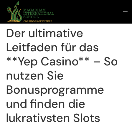
Der ultimative
Leitfaden für das
**Yep Casino** – So
nutzen Sie
Bonusprogramme
und finden die
lukrativsten Slots