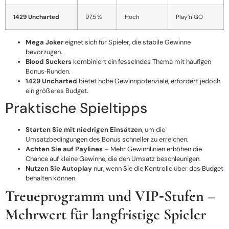
1429 Uncharted
97,5 %
Hoch
Play’n GO
Mega Joker
eignet sich für Spieler, die stabile Gewinne
bevorzugen.
Blood Suckers
kombiniert ein fesselndes Thema mit häufigen
Bonus‑Runden.
1429 Uncharted
bietet hohe Gewinnpotenziale, erfordert jedoch
ein größeres Budget.
Praktische Spieltipps
Starten Sie mit niedrigen Einsätzen
, um die
Umsatzbedingungen des Bonus schneller zu erreichen.
Achten Sie auf Paylines
– Mehr Gewinnlinien erhöhen die
Chance auf kleine Gewinne, die den Umsatz beschleunigen.
Nutzen Sie Autoplay
nur, wenn Sie die Kontrolle über das Budget
behalten können.
Treueprogramm und VIP‑Stufen –
Mehrwert für langfristige Spieler