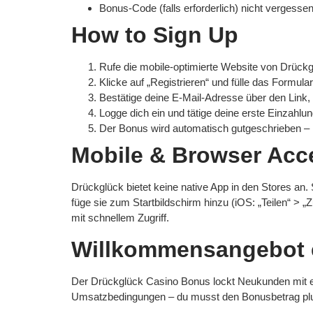
Bonus-Code (falls erforderlich) nicht vergesse
How to Sign Up
Rufe die mobile-optimierte Website von Drückg
Klicke auf „Registrieren“ und fülle das Formula
Bestätige deine E-Mail-Adresse über den Link, d
Logge dich ein und tätige deine erste Einzahl
Der Bonus wird automatisch gutgeschrieben – l
Mobile & Browser Acc
Drückglück bietet keine native App in den Stores a
füge sie zum Startbildschirm hinzu (iOS: „Teilen“ > 
mit schnellem Zugriff.
Willkommensangebot e
Der Drückglück Casino Bonus lockt Neukunden mit ei
Umsatzbedingungen – du musst den Bonusbetrag plu