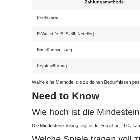
Zahlungsmethode
Kreditkarte
E-Wallet (z. B. Skrill, Neteller)
Banküberweisung
Kryptowährung
Wähle eine Methode, die zu deinen Bedürfnissen pass
Need to Know
Wie hoch ist die Mindestei
Die Mindesteinzahlung liegt in der Regel bei 10 €, ka
Welche Spiele tragen voll 