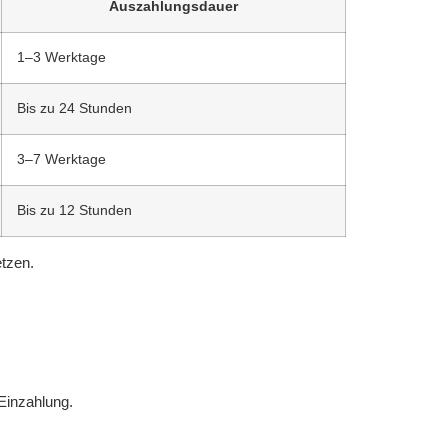
Auszahlungsdauer
1–3 Werktage
Bis zu 24 Stunden
3–7 Werktage
Bis zu 12 Stunden
etzen.
 Einzahlung.