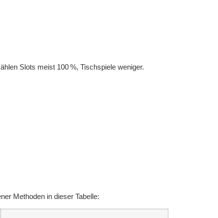
len Slots meist 100 %, Tischspiele weniger.
ener Methoden in dieser Tabelle: