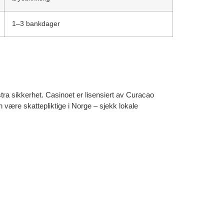
1–3 bankdager
stra sikkerhet. Casinoet er lisensiert av Curacao
være skattepliktige i Norge – sjekk lokale