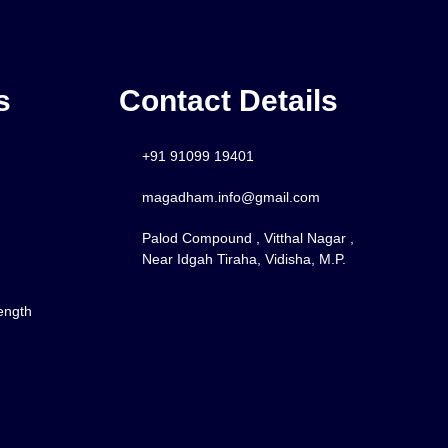
s
Contact Details
+91 91099 19401
magadham.info@gmail.com
Palod Compound , Vitthal Nagar ,
Near Idgah Tiraha, Vidisha, M.P.
ength