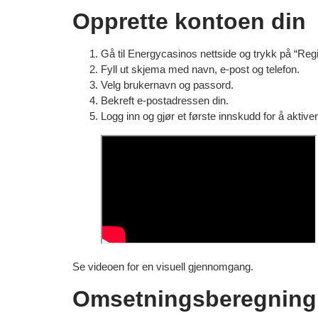
Opprette kontoen din
Gå til Energycasinos nettside og trykk på “Regi
Fyll ut skjema med navn, e-post og telefon.
Velg brukernavn og passord.
Bekreft e-postadressen din.
Logg inn og gjør et første innskudd for å aktive
Se videoen for en visuell gjennomgang.
Omsetningsberegning