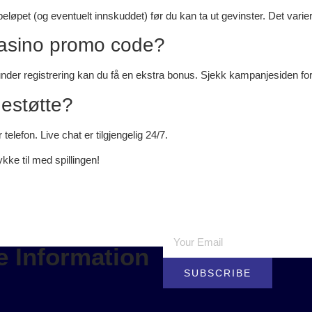
øpet (og eventuelt innskuddet) før du kan ta ut gevinster. Det varie
casino promo code?
nder registrering kan du få en ekstra bonus. Sjekk kampanjesiden for
estøtte?
telefon. Live chat er tilgjengelig 24/7.
kke til med spillingen!
e Information
SUBSCRIBE