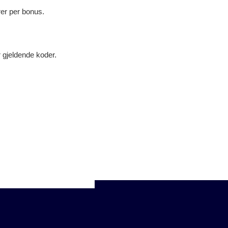
rer per bonus.
 gjeldende koder.