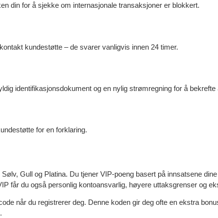
n din for å sjekke om internasjonale transaksjoner er blokkert.
kontakt kundestøtte – de svarer vanligvis innen 24 timer.
gyldig identifikasjonsdokument og en nylig strømregning for å bekrefte
undestøtte for en forklaring.
Sølv, Gull og Platina. Du tjener VIP-poeng basert på innsatsene din
 VIP får du også personlig kontoansvarlig, høyere uttaksgrenser og e
de når du registrerer deg. Denne koden gir deg ofte en ekstra bonu
.