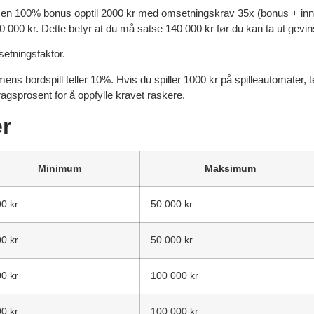
en 100% bonus opptil 2000 kr med omsetningskrav 35x (bonus + innsk
 000 kr. Dette betyr at du må satse 140 000 kr før du kan ta ut gevin
etningsfaktor.
, mens bordspill teller 10%. Hvis du spiller 1000 kr på spilleautomater,
dragsprosent for å oppfylle kravet raskere.
er
Minimum
Maksimum
0 kr
50 000 kr
0 kr
50 000 kr
0 kr
100 000 kr
0 kr
100 000 kr