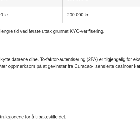
0 kr
200 000 kr
lengre tid ved første uttak grunnet KYC-verifisering.
tte dataene dine. To-faktor-autentisering (2FA) er tilgjengelig for ek
Vær oppmerksom på at gevinster fra Curacao-lisensierte casinoer kan 
uksjonene for å tilbakestille det.