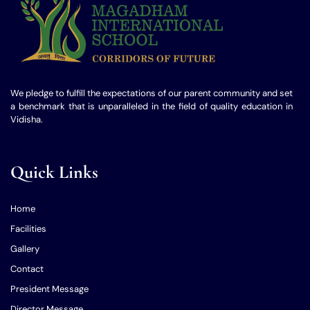
We pledge to fulfill the expectations of our parent community and set
a benchmark that is unparalleled in the field of quality education in
Vidisha.
Quick Links
Home
Facilities
Gallery
Contact
President Message
Director Message