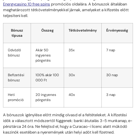
Energycasino 10 free spins
promóciós oldalára. A bónuszok általában
meghatározott tétkövetelményekkel járnak, amelyeket a kifizetés előtt
teljesíteni kell.
Bónusz
Összeg
Tétkövetelmény
Érvényesség
típusa
Üdvözlő
Akár 50
35x
7 nap
bónusz
ingyenes
pörgetés
Befizetési
100% akár 100
30x
30 nap
bónusz
000 Ft
Heti
20 ingyenes
40x
3 nap
promóció
pörgetés
A bónuszok igénylése előtt mindig olvasd el a feltételeket. A kifizetési
idők a választott módszertől függenek: banki átutalás 3-5 munkanap, e-
pénztárca 24 óra. Ne felejtsd el, hogy a Curacao-i licenc alatt működő
kaszinók esetében a nyeremények után helyi adót kell fizetned.