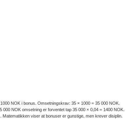
u 1000 NOK i bonus. Omsetningskrav: 35 × 1000 = 35 000 NOK.
r 35 000 NOK omsetning er forventet tap 35 000 × 0,04 = 1400 NOK.
Matematikken viser at bonuser er gunstige, men krever disiplin.