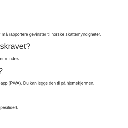
 må rapportere gevinster til norske skattemyndigheter.
gskravet?
ler mindre.
?
b-app (PWA). Du kan legge den til på hjemskjermen.
esifisert.