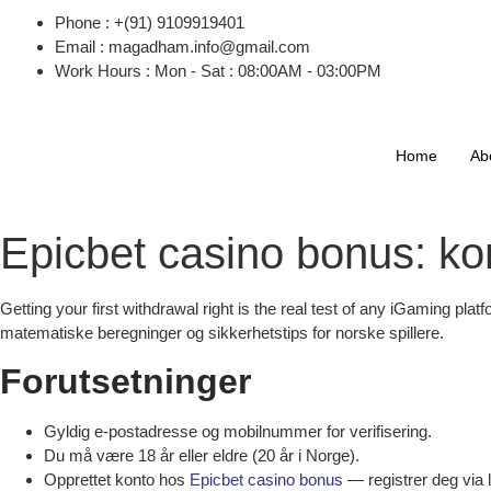
Phone : +(91) 9109919401
Email : magadham.info@gmail.com
Work Hours : Mon - Sat : 08:00AM - 03:00PM
Home
Ab
Epicbet casino bonus: kom
Getting your first withdrawal right is the real test of any iGaming p
matematiske beregninger og sikkerhetstips for norske spillere.
Forutsetninger
Gyldig e-postadresse og mobilnummer for verifisering.
Du må være 18 år eller eldre (20 år i Norge).
Opprettet konto hos
Epicbet casino bonus
— registrer deg via l