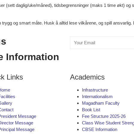
ser (sett daglig/uke/måned), tidsbegrensninger (maks 1 time økt) og se
trygg og smart måte. Husk å alltid lese vilkårene, og spill ansvarlig. L
us
e Information
k Links
Academics
Home
Infrastructure
acilities
Internationalism
Gallery
Magadham Faculty
Contact
Book List
President Message
Fee Structure 2025-26
Director Message
Class Wise Student Stren
Principal Message
CBSE Information