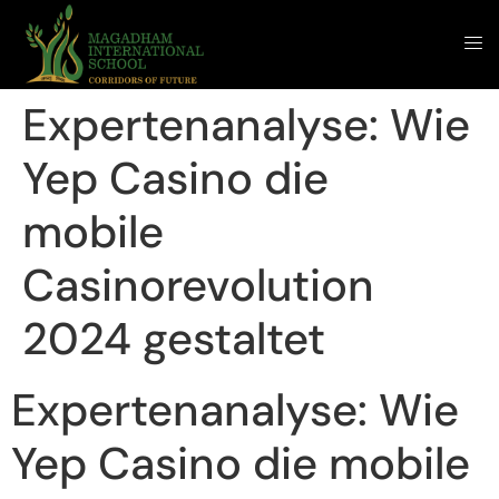
Expertenanalyse: Wie
Yep Casino die
mobile
Casinorevolution
2024 gestaltet
Expertenanalyse: Wie
Yep Casino die mobile