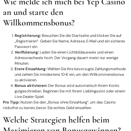
Wie melde ich mich bei Yep Casino
an und starte den
Willkommensbonus?
Registrierung:
Besuchen Sie die Startseite und klicken Sie auf
„Registrieren“. Geben Sie Name, Adresse, E‑Mail und ein sicheres
Passwort ein.
Verifizierung:
Laden Sie einen Lichtbildausweis und einen
Adressnachweis hoch. Der Vorgang dauert meist nur wenige
Minuten.
Erste Einzahlung:
Wählen Sie Ihre bevorzugte Zahlungsmethode
und zahlen Sie mindestens 10 € ein, um den Willkommensbonus
zu aktivieren.
Bonus aktivieren:
Der Bonus wird automatisch Ihrem Konto
gutgeschrieben. Beginnen Sie mit Ihrem Lieblingsslot oder einem
Live‑Dealer‑Spiel.
Pro Tipp:
Nutzen Sie den „Bonus ohne Einzahlung“, um das Casino
risikofrei zu testen, bevor Sie echtes Geld einzahlen.
Welche Strategien helfen beim
Maximieren von Bonusgewinnen?