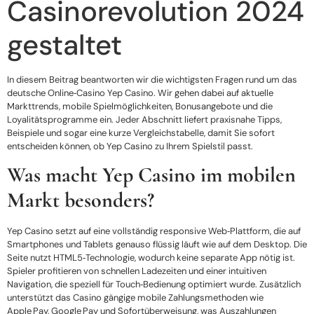
Casinorevolution 2024
gestaltet
In diesem Beitrag beantworten wir die wichtigsten Fragen rund um das
deutsche Online‑Casino Yep Casino. Wir gehen dabei auf aktuelle
Markttrends, mobile Spielmöglichkeiten, Bonusangebote und die
Loyalitätsprogramme ein. Jeder Abschnitt liefert praxisnahe Tipps,
Beispiele und sogar eine kurze Vergleichstabelle, damit Sie sofort
entscheiden können, ob Yep Casino zu Ihrem Spielstil passt.
Was macht Yep Casino im mobilen
Markt besonders?
Yep Casino setzt auf eine vollständig responsive Web‑Plattform, die auf
Smartphones und Tablets genauso flüssig läuft wie auf dem Desktop. Die
Seite nutzt HTML5‑Technologie, wodurch keine separate App nötig ist.
Spieler profitieren von schnellen Ladezeiten und einer intuitiven
Navigation, die speziell für Touch‑Bedienung optimiert wurde. Zusätzlich
unterstützt das Casino gängige mobile Zahlungsmethoden wie
Apple Pay, Google Pay und Sofortüberweisung, was Auszahlungen