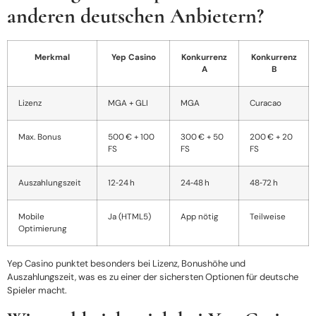
anderen deutschen Anbietern?
Merkmal
Yep Casino
Konkurrenz
Konkurrenz
A
B
Lizenz
MGA + GLI
MGA
Curacao
Max. Bonus
500 € + 100
300 € + 50
200 € + 20
FS
FS
FS
Auszahlungszeit
12‑24 h
24‑48 h
48‑72 h
Mobile
Ja (HTML5)
App nötig
Teilweise
Optimierung
Yep Casino punktet besonders bei Lizenz, Bonushöhe und
Auszahlungszeit, was es zu einer der sichersten Optionen für deutsche
Spieler macht.