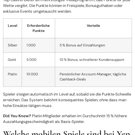
Wette vergibt. Die Punkte können in Freispiele, Bonusguthaben oder
exklusive Events umgetauscht werden.
Level
Erforderliche
Vorteile
Punkte
Silber
1 000
5 % Bonus auf Einzahlungen
Gold
5 000
10 % Bonus, schnellerer Kundensupport
Platin
10 000
Persönlicher Account‑Manager, tägliche
Cashback‑Deals
Spieler steigen automatisch im Level auf, sobald sie die Punkte‑Schwelle
erreichen. Das System belohnt konsequentes Spielen, ohne dass man
hohe Einsätze tätigen muss.
Did You Know?
Platin‑Mitglieder erhalten im Durchschnitt 15 % höhere
Auszahlungsgeschwindigkeit als Basis‑Spieler.
Welche mobilen Spiele sind bei Yep