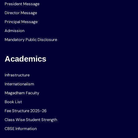
President Message
Director Message
Principal Message
Admission
Mandatory Public Disclosure
Academics
Infrastructure
Internationalism
Magadham Faculty
Book List
Fee Structure 2025-26
Class Wise Student Strength
CBSE Information