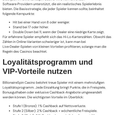
Software‑Providern unterstützt, die ein realistisches Spielerlebnis
bieten. Die Basisstrategie, die jeder Spieler kennen sollte, beinhaltet
folgende Kernpunkte:
Hit bei einer Hand von 8 oder weniger.
Stand bei 17 oder höher.
Double Down bei 11, wenn der Dealer eine niedrige Karte zeigt.
Für erfahrene Spieler empfiehlt sich das Hi‑Lo‑Kartenzählen. Obwohl das
Zählen in Online‑Varianten schwieriger ist, kann man bei
Live‑Dealer‑Spielen von kleinen Vorteilen profitieren, solange man die
Regeln des Casinos beachtet.
Loyalitätsprogramm und
VIP‑Vorteile nutzen
BillionaireSpin Casino belohnt treue Spieler mit einem mehrstufigen
Loyalitätsprogramm. Jede Einzahlung bringt Punkte, die in Freispiele,
Bonusguthaben oder exklusive Cashback‑Angebote umgewandelt
werden können. Die wichtigsten Vorteile im Überblick:
Stufe 1 (Bronze): 1 % Cashback auf Nettoverluste.
Stufe 2 (Silber): 2 % Cashback + wöchentliche Freispiele.