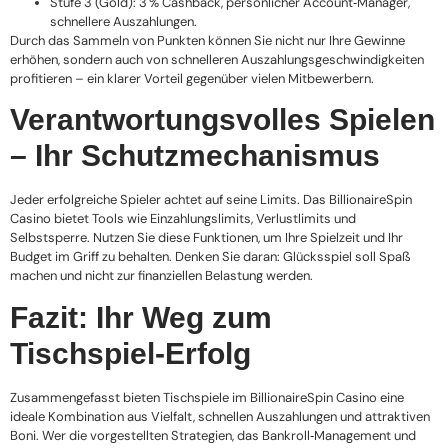
Stufe 3 (Gold): 3 % Cashback, persönlicher Account‑Manager,
schnellere Auszahlungen.
Durch das Sammeln von Punkten können Sie nicht nur Ihre Gewinne
erhöhen, sondern auch von schnelleren Auszahlungsgeschwindigkeiten
profitieren – ein klarer Vorteil gegenüber vielen Mitbewerbern.
Verantwortungsvolles Spielen
– Ihr Schutzmechanismus
Jeder erfolgreiche Spieler achtet auf seine Limits. Das BillionaireSpin
Casino bietet Tools wie Einzahlungslimits, Verlustlimits und
Selbstsperre. Nutzen Sie diese Funktionen, um Ihre Spielzeit und Ihr
Budget im Griff zu behalten. Denken Sie daran: Glücksspiel soll Spaß
machen und nicht zur finanziellen Belastung werden.
Fazit: Ihr Weg zum
Tischspiel‑Erfolg
Zusammengefasst bieten Tischspiele im BillionaireSpin Casino eine
ideale Kombination aus Vielfalt, schnellen Auszahlungen und attraktiven
Boni. Wer die vorgestellten Strategien, das Bankroll‑Management und