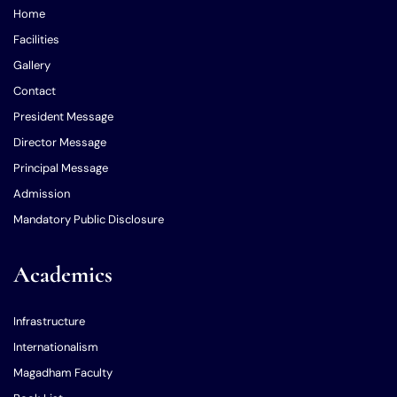
Home
Facilities
Gallery
Contact
President Message
Director Message
Principal Message
Admission
Mandatory Public Disclosure
Academics
Infrastructure
Internationalism
Magadham Faculty