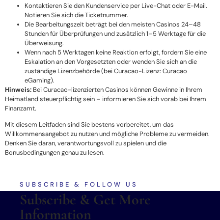
Kontaktieren Sie den Kundenservice per Live-Chat oder E-Mail.
Notieren Sie sich die Ticketnummer.
Die Bearbeitungszeit beträgt bei den meisten Casinos 24–48
Stunden für Überprüfungen und zusätzlich 1–5 Werktage für die
Überweisung.
Wenn nach 5 Werktagen keine Reaktion erfolgt, fordern Sie eine
Eskalation an den Vorgesetzten oder wenden Sie sich an die
zuständige Lizenzbehörde (bei Curacao-Lizenz: Curacao
eGaming).
Hinweis:
Bei Curacao-lizenzierten Casinos können Gewinne in Ihrem
Heimatland steuerpflichtig sein – informieren Sie sich vorab bei Ihrem
Finanzamt.
Mit diesem Leitfaden sind Sie bestens vorbereitet, um das
Willkommensangebot zu nutzen und mögliche Probleme zu vermeiden.
Denken Sie daran, verantwortungsvoll zu spielen und die
Bonusbedingungen genau zu lesen.
SUBSCRIBE & FOLLOW US
Subscribe & Get More
Information