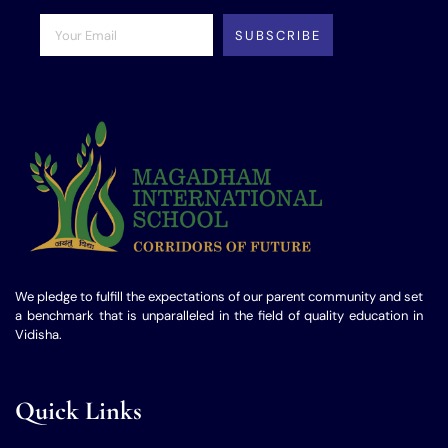
SUBSCRIBE
We pledge to fulfill the expectations of our parent community and set
a benchmark that is unparalleled in the field of quality education in
Vidisha.
Quick Links