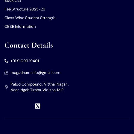
Book List
Fee Structure 2025-26
Class Wise Student Strength
CBSE Information
Contact Details
+91 91099 19401
magadham.info@gmail.com
Palod Compound , Vitthal Nagar ,
Near Idgah Tiraha, Vidisha, M.P.