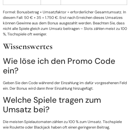
Formel: Bonusbetrag × Umsatzfaktor = erforderlicher Gesamtumsatz. In
diesem Fall: 50 € × 35 = 1.750 €. Erst nach Erreichen dieses Umsatzes
können Gewinne aus dem Bonus ausgezahlt werden. Beachten Sie, dass
nicht alle Spiele gleich zum Umsatz beitragen – Slots zählen meist zu 100
%, Tischspiele oft weniger.
Wissenswertes
Wie löse ich den Promo Code
ein?
Geben Sie den Code während der Einzahlung im dafür vorgesehenen Feld
ein. Der Bonus wird dann Ihrer Einzahlung hinzugefügt.
Welche Spiele tragen zum
Umsatz bei?
Die meisten Spielautomaten zählen zu 100 % zum Umsatz. Tischspiele
wie Roulette oder Blackjack haben oft einen geringeren Beitrag,