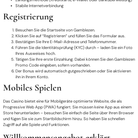
Stabile Internetverbindung
Registrierung
Besuchen Sie die Startseite von Gamblezen.
Klicken Sie auf “Registrieren” und füllen Sie das Formular aus.
Bestätigen Sie Ihre E-Mail-Adresse und Telefonnummer.
Führen Sie die Identitätsprüfung (KYC) durch – laden Sie ein Foto
Ihres Ausweises hoch.
Tätigen Sie Ihre erste Einzahlung. Dabei können Sie den Gamblezen
Promo Code eingeben, sofern vorhanden.
Der Bonus wird automatisch gutgeschrieben oder Sie aktivieren
ihn in Ihrem Konto.
Mobiles Spielen
Das Casino bietet eine für Mobilgeräte optimierte Website, die als
Progressive Web App (PWA) fungiert. Sie müssen keine App aus einem
Store herunterladen – besuchen Sie einfach die Seite über Ihren Browser
und fügen Sie sie zum Startbildschirm hinzu. So haben Sie schnellen
Zugriff auf alle Spiele und Funktionen.
Willkommensangebot erklärt