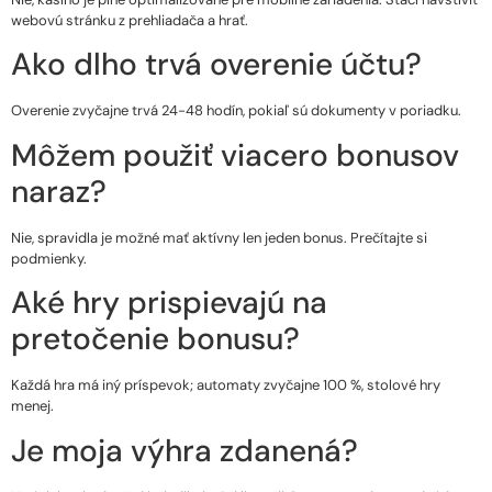
webovú stránku z prehliadača a hrať.
Ako dlho trvá overenie účtu?
Overenie zvyčajne trvá 24-48 hodín, pokiaľ sú dokumenty v poriadku.
Môžem použiť viacero bonusov
naraz?
Nie, spravidla je možné mať aktívny len jeden bonus. Prečítajte si
podmienky.
Aké hry prispievajú na
pretočenie bonusu?
Každá hra má iný príspevok; automaty zvyčajne 100 %, stolové hry
menej.
Je moja výhra zdanená?