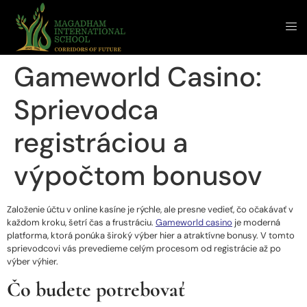
Gameworld Casino:
Sprievodca
registráciou a
výpočtom bonusov
Založenie účtu v online kasíne je rýchle, ale presne vedieť, čo očakávať v
každom kroku, šetrí čas a frustráciu.
Gameworld casino
je moderná
platforma, ktorá ponúka široký výber hier a atraktívne bonusy. V tomto
sprievodcovi vás prevedieme celým procesom od registrácie až po
výber výhier.
Čo budete potrebovať