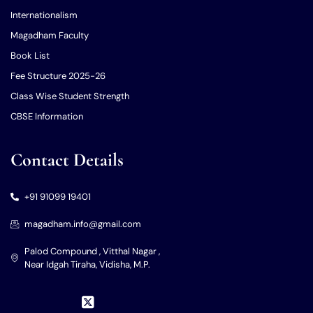
Internationalism
Magadham Faculty
Book List
Fee Structure 2025-26
Class Wise Student Strength
CBSE Information
Contact Details
+91 91099 19401
magadham.info@gmail.com
Palod Compound , Vitthal Nagar ,
Near Idgah Tiraha, Vidisha, M.P.