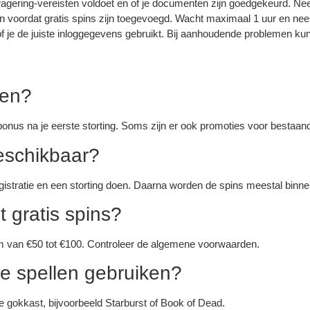
 wagering‑vereisten voldoet en of je documenten zijn goedgekeurd. N
 voordat gratis spins zijn toegevoegd. Wacht maximaal 1 uur en ne
f je de juiste inloggegevens gebruikt. Bij aanhoudende problemen kun 
gen?
us na je eerste storting. Soms zijn er ook promoties voor bestaand
beschikbaar?
gistratie en een storting doen. Daarna worden de spins meestal binn
t gratis spins?
um van €50 tot €100. Controleer de algemene voorwaarden.
lle spellen gebruiken?
ke gokkast, bijvoorbeeld Starburst of Book of Dead.