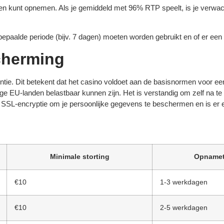
en kunt opnemen. Als je gemiddeld met 96% RTP speelt, is je verwach
bepaalde periode (bijv. 7 dagen) moeten worden gebruikt en of er een 
cherming
ntie. Dit betekent dat het casino voldoet aan de basisnormen voor eer
ge EU‑landen belastbaar kunnen zijn. Het is verstandig om zelf na te
 SSL‑encryptie om je persoonlijke gegevens te beschermen en is er 
Minimale storting
Opnamet
€10
1‑3 werkdagen
€10
2‑5 werkdagen