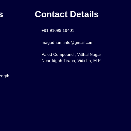
s
Contact Details
+91 91099 19401
magadham.info@gmail.com
Palod Compound , Vitthal Nagar ,
Near Idgah Tiraha, Vidisha, M.P.
ength