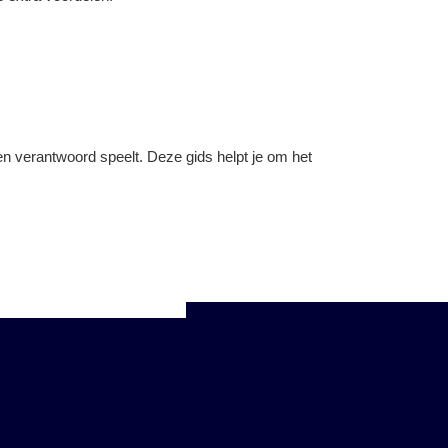
t en verantwoord speelt. Deze gids helpt je om het