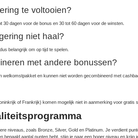
ring te voltooien?
tot 30 dagen voor de bonus en 30 tot 60 dagen voor de winsten.
gering niet haal?
us belangrijk om op tijd te spelen.
mbineren met andere bonussen?
 een welkomstpakket en kunnen niet worden gecombineerd met cashba
Koninkrijk of Frankrijk) komen mogelijk niet in aanmerking voor grat
yaliteitsprogramma
e niveaus, zoals Bronze, Silver, Gold en Platinum. Je verdient punte
n bepaald aantal punten hebt, stijg je naar een hoger niveau en krijg j