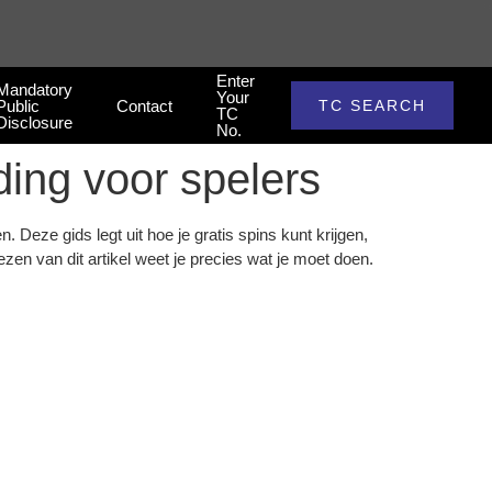
Enter
Mandatory
Your
Public
Contact
TC SEARCH
TC
Disclosure
No.
ding voor spelers
. Deze gids legt uit hoe je gratis spins kunt krijgen,
ezen van dit artikel weet je precies wat je moet doen.