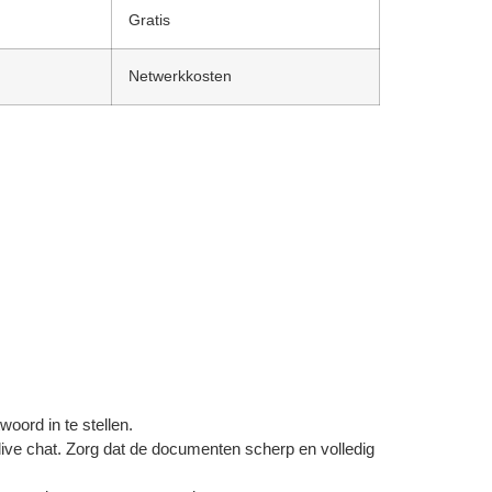
Gratis
Netwerkkosten
oord in te stellen.
live chat. Zorg dat de documenten scherp en volledig