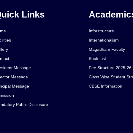
uick Links
Academic
ome
Infrastructure
ilities
Internationalism
llery
Magadham Faculty
ntact
Book List
esident Message
Fee Structure 2025-26
rector Message
Class Wise Student Str
incipal Message
CBSE Information
mission
ndatory Public Disclosure