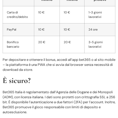
Carta di
10 €
10 €
1-3 giorni
credito/debito
lavorativi
PayPal
10 €
10 €
24 ore
Bonifico
20 €
20 €
3-5 giorni
bancario
lavorativi
Per depositare e ottenere il bonus, accedi all’app bet365 o al sito mobile
– la piattaforma è una PWA che si avvia dal browser senza necessità di
download da store.
È sicuro?
Bet365 Italia è regolamentato dall’Agenzia delle Dogane e dei Monopoli
(ADM), con licenza italiana. I dati sono protetti con crittografia SSL a 256
bit. È disponibile l’autenticazione a due fattori (2FA) per l’account. Inoltre,
Bet365 promuove il gioco responsabile con limiti di deposito e
autoesclusione.