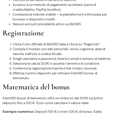
Accesso a un metodo di pagamento accettato (carta di
credito/debito, PayPal, bonifico).
Connessione internet stabile – la piattaforma è ottimizzata per
browser e dispositivi mobili.
Nessun account precedente attivo su Bet365.
Registrazione
Visita il sito ufficiale di Bet365 Italia e clicca su “Registrati”.
Compila il modulo con dati personali: nome, cognome, data di
nascita, indirizzo e codice fiscale.
Scegli username e password, inserisci email e numero di telefono.
Seleziona la valuta (EUR) e accetta i termini e le condizioni.
Conferma la registrazione tramite il link inviato via email.
Effettua il primo deposito per attivare il bet365 bonus di
benvenuto.
Matematica del bonus
Il bet365 bonus di benvenuto offre un rimborso del 100% sul primo
deposito fino a 100 €. Ecco come calcolare il valore reale:
Esempio numerico:
Depositi 100 € e ricevi 100 € di bonus. Saldo