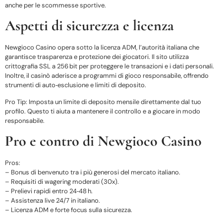
anche per le scommesse sportive.
Aspetti di sicurezza e licenza
Newgioco Casino opera sotto la licenza ADM, l’autorità italiana che
garantisce trasparenza e protezione dei giocatori. Il sito utilizza
crittografia SSL a 256 bit per proteggere le transazioni e i dati personali.
Inoltre, il casinò aderisce a programmi di gioco responsabile, offrendo
strumenti di auto‑esclusione e limiti di deposito.
Pro Tip: Imposta un limite di deposito mensile direttamente dal tuo
profilo. Questo ti aiuta a mantenere il controllo e a giocare in modo
responsabile.
Pro e contro di Newgioco Casino
Pros:
– Bonus di benvenuto tra i più generosi del mercato italiano.
– Requisiti di wagering moderati (30x).
– Prelievi rapidi entro 24‑48 h.
– Assistenza live 24/7 in italiano.
– Licenza ADM e forte focus sulla sicurezza.