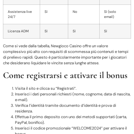
Assistenza live
Sì
No
Sì (solo
24/7
email)
Licenza ADM
Sì
Sì
Sì
Come si vede dalla tabella, Newgioco Casino offre un valore
complessivo più alto con requisiti di scommessa più contenuti e tempi
di prelievo rapidi. Questo è particolarmente importante per i giocatori
che desiderano liquidare le vincite senza lunghe attese.
Come registrarsi e attivare il bonus
Visita il sito e clicca su “Registrati”.
Inserisci i dati personali richiesti (nome, cognome, data di nascita,
e‑mail).
Verifica l’identità tramite documento d’identità e prova di
residenza.
Effettua il primo deposito con uno dei metodi supportati (carta,
PayPal, bonifico).
Inserisci il codice promozionale “WELCOME2024” per attivare il
bonus.