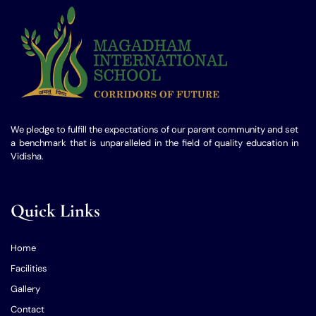
We pledge to fulfill the expectations of our parent community and set
a benchmark that is unparalleled in the field of quality education in
Vidisha.
Quick Links
Home
Facilities
Gallery
Contact