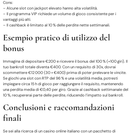
Cons:
– Alcune slot con jackpot elevato hanno alta volatilità.
– Il programma VIP richiede un volume di gioco consistente per i
vantaggi più alti.
– Il cashback è limitato al 10 % delle perdite nette settimanali.
Esempio pratico di utilizzo del
bonus
Immagina di depositare €200 e ricevere il bonus del 100 % (+100 giri). Il
tuo bankroll totale diventa €400. Con un requisito di 30x, dovrai
scommettere €12 000 (30 × €400) prima di poter prelevare le vincite.
Se giochi una slot con RTP del 96 % e una volatilità media, potresti
impiegare circa 15 h di gioco per raggiungere il requisito, mantenendo
una perdita media di €0,40 per giro. Grazie al cashback settimanale del
10 %, recupererai parte delle perdite, riducendo l’impatto sul bankroll.
Conclusioni e raccomandazioni
finali
Se sei alla ricerca di un casino online italiano con un pacchetto di