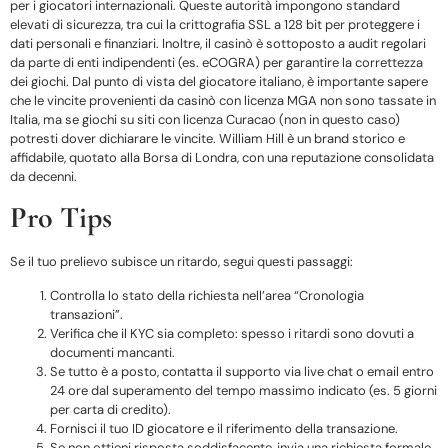
per i giocatori internazionali. Queste autorità impongono standard
elevati di sicurezza, tra cui la crittografia SSL a 128 bit per proteggere i
dati personali e finanziari. Inoltre, il casinò è sottoposto a audit regolari
da parte di enti indipendenti (es. eCOGRA) per garantire la correttezza
dei giochi. Dal punto di vista del giocatore italiano, è importante sapere
che le vincite provenienti da casinò con licenza MGA non sono tassate in
Italia, ma se giochi su siti con licenza Curacao (non in questo caso)
potresti dover dichiarare le vincite. William Hill è un brand storico e
affidabile, quotato alla Borsa di Londra, con una reputazione consolidata
da decenni.
Pro Tips
Se il tuo prelievo subisce un ritardo, segui questi passaggi:
Controlla lo stato della richiesta nell’area “Cronologia
transazioni”.
Verifica che il KYC sia completo: spesso i ritardi sono dovuti a
documenti mancanti.
Se tutto è a posto, contatta il supporto via live chat o email entro
24 ore dal superamento del tempo massimo indicato (es. 5 giorni
per carta di credito).
Fornisci il tuo ID giocatore e il riferimento della transazione.
Se non ottieni risposta soddisfacente, invia una richiesta formale