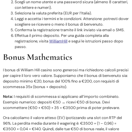
Scegli un nome utente e una password sicura (almeno 8 caratteri,
con lettere e numeri).
Seleziona la valuta preferita (EUR per l’Italia).
Leggi e accetta i termini e le condizioni. Attenzione: potresti dover
scegliere se ricevere o meno il bonus di benvenuto.
Conferma la registrazione tramite il link inviato via email o SMS.
Effettua il primo deposito. Per una guida completa alla
registrazione, visita
WilliamHill
e segui le istruzioni passo dopo
passo.
Bonus Mathematics
I bonus di William Hill casino sono generosi ma richiedono calcoli precisi
per capire il loro vero valore. Supponiamo che il bonus di benvenuto sia:
deposito minimo €20, bonus del 100% fino a €200, con requisiti di
scommessa 35x (bonus + deposito).
Nota:
I requisiti di scommessa si applicano all’importo combinato.
Esempio numerico: depositi €50 → ricevi €50 di bonus. Devi
scommettere (€50 + €50) × 35 = €3500 prima di poter prelevare.
Ora calcoliamo il valore atteso (EV) ipotizzando una slot con RTP del
96%. La perdita media durante il wagering è: €3500 × (1 – 0,96) =
€3500 × 0,04 = €140. Quindi, dalle tue €50 di bonus reale, il valore