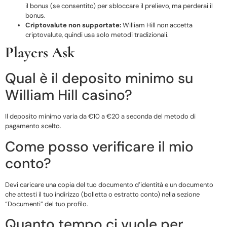
il bonus (se consentito) per sbloccare il prelievo, ma perderai il
bonus.
Criptovalute non supportate:
William Hill non accetta
criptovalute, quindi usa solo metodi tradizionali.
Players Ask
Qual è il deposito minimo su
William Hill casino?
Il deposito minimo varia da €10 a €20 a seconda del metodo di
pagamento scelto.
Come posso verificare il mio
conto?
Devi caricare una copia del tuo documento d’identità e un documento
che attesti il tuo indirizzo (bolletta o estratto conto) nella sezione
“Documenti” del tuo profilo.
Quanto tempo ci vuole per