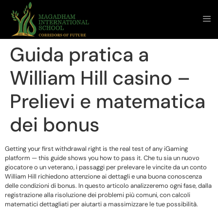
Guida pratica a
William Hill casino –
Prelievi e matematica
dei bonus
Getting your first withdrawal right is the real test of any iGaming
platform — this guide shows you how to pass it. Che tu sia un nuovo
giocatore o un veterano, i passaggi per prelevare le vincite da un conto
William Hill richiedono attenzione ai dettagli e una buona conoscenza
delle condizioni di bonus. In questo articolo analizzeremo ogni fase, dalla
registrazione alla risoluzione dei problemi più comuni, con calcoli
matematici dettagliati per aiutarti a massimizzare le tue possibilità.