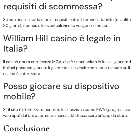
requisiti di scommessa?
Se non riesci a soddisfare i requisiti entro il termine stabilito (di solito
30 giorni), il bonus e le eventuali vincite vengono rimossi.
William Hill casino è legale in
Italia?
Il casinò opera con licenza MGA, che è riconosciuta in Italia. I giocatori
italiani possono giocare legalmente e le vincite non sono tassate se il
casinò è autorizzato.
Posso giocare su dispositivo
mobile?
Sì, il sito è ottimizzato per mobile e funziona come PWA (progressive
web app) dal browser, senza necessità di scaricare un’app da store.
Conclusione