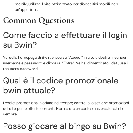
mobile, utilizza il sito ottimizzato per dispositivi mobili, non
un’app store.
Common Questions
Come faccio a effettuare il login
su Bwin?
Vai sulla homepage di Bwin, clicca su “Accedi” in alto a destra, inserisci
username e password e clicca su “Entra”. Se hai dimenticato i dati, usa il
recupero password.
Qual è il codice promozionale
bwin attuale?
I codici promozionali variano nel tempo; controlla la sezione promozioni
del sito per le offerte correnti. Non esiste un codice universale valido
sempre.
Posso giocare al bingo su Bwin?