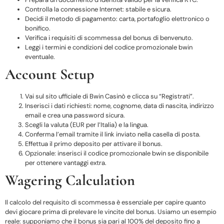
Controlla la connessione Internet: stabile e sicura.
Decidi il metodo di pagamento: carta, portafoglio elettronico o
bonifico.
Verifica i requisiti di scommessa del bonus di benvenuto.
Leggi i termini e condizioni del codice promozionale bwin
eventuale.
Account Setup
Vai sul sito ufficiale di Bwin Casinò e clicca su “Registrati”.
Inserisci i dati richiesti: nome, cognome, data di nascita, indirizzo
email e crea una password sicura.
Scegli la valuta (EUR per l’Italia) e la lingua.
Conferma l’email tramite il link inviato nella casella di posta.
Effettua il primo deposito per attivare il bonus.
Opzionale: inserisci il codice promozionale bwin se disponibile
per ottenere vantaggi extra.
Wagering Calculation
Il calcolo del requisito di scommessa è essenziale per capire quanto
devi giocare prima di prelevare le vincite del bonus. Usiamo un esempio
reale: supponiamo che il bonus sia pari al 100% del deposito fino a