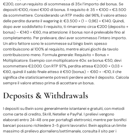
€200, con un requisito di scommessa di 35x l’importo del bonus. Se
depositi €100, ricevi €100 di bonus. Il requisito è: 35 × €100 = €3.500
da scommettere. Considerando un RTP medio del 96%, il valore atteso
delle perdite durante il wagering è: €3.500 × (1 – 0,96) = €140. Quindi,
dopo aver soddisfatto il requisito, ti rimarranno circa €200 (deposito +
bonus) – €140 = €60, ma attenzione: il bonus non è prelevabile fino al
completamento. Per prelevare, devi aver scommesso l’intero importo.
Un altro fattore sono le scommesse sul bingo bwin: spesso
contribuiscono al 100% al requisito, mentre alcuni giochi da tavolo
contribuiscono meno. Formula generale: Requisito = Bonus ×
Moltiplicatore. Esempio con moltiplicatore 40x: se bonus €50, devi
scommettere €2.000. Con RTP 97%, perdita attesa €2.000 × 0,03 =
€60, quindi il saldo finale atteso è €50 (bonus) – €60 = -€10, il che
significa che statisticamente potresti perdere anche il deposito. Calcola
sempre il valore atteso prima di accettare un bonus.
Deposits & Withdrawals
I depositi su Bwin sono generalmente istantanei e gratuiti, con metodi
come carte di credito, Skrill, Neteller e PayPal. I prelievi vengono
elaborati entro 24-48 ore per portafogli elettronici, mentre per bonifici
bancari possono richiedere 3-5 giorni lavorativi. Bwin applica un limite
massimo di prelievo giornaliero/settimanale, consulta il sito per i