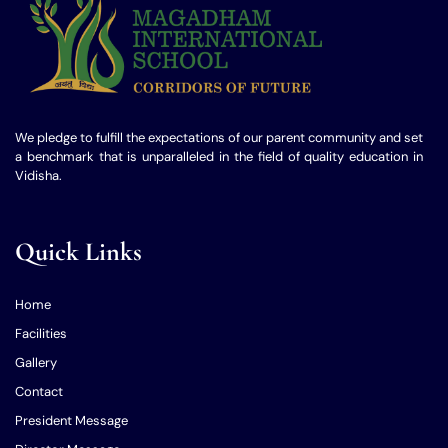
We pledge to fulfill the expectations of our parent community and set
a benchmark that is unparalleled in the field of quality education in
Vidisha.
Quick Links
Home
Facilities
Gallery
Contact
President Message