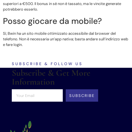
superiori a €500. Il bonus in sé non è tassato, ma le vincite generate
potrebbero esserlo.
Posso giocare da mobile?
Sì, Bwin ha un sito mobile ottimizzato accessibile dal browser del
telefono. Non è necessaria un’app nativa; basta andare sull’indirizzo web
e fare login.
SUBSCRIBE & FOLLOW US
Subscribe & Get More
Information
SUBSCRIBE