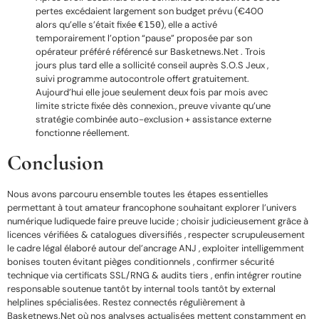
pertes excédaient largement son budget prévu (€400
alors qu’elle s’était fixée
), elle a activé
€150
temporairement l’option “pause” proposée par son
opérateur préféré référencé sur Basketnews.Net . Trois
jours plus tard elle a sollicité conseil auprès S.O.S Jeux ,
suivi programme autocontrole offert gratuitement.​
Aujourd’hui elle joue seulement deux fois par mois avec
limite stricte fixée dès connexion., preuve vivante qu’une
stratégie combinée auto-exclusion + assistance externe
fonctionne réellement.
Conclusion
Nous avons parcouru ensemble toutes les étapes essentielles
permettant à tout amateur francophone souhaitant explorer l’univers
numérique ludique​de faire preuve lucide ; choisir judicieusement grâce à
licences vérifiées & catalogues diversifiés , respecter scrupuleusement
le cadre légal élaboré autour del’ancrage ANJ , exploiter intelligemment
boni­ses touten évitant pièges conditionnels , confirmer sécurité
technique via certificats SSL/RNG & audits tiers , enfin intégrer routine
responsable soutenue tantôt by internal tools tantôt by external
helplines spécialisées​. Restez connectés régulièrement à
Basketnews.Net où nos analyses actualisées mettent constamment ​en