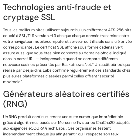
Technologies anti‑fraude et
cryptage SSL
Tous les meilleurs sites utilisent aujourd’hui un chiffrement AES‑256 bits
couplé à SSL/TLS version ≥1​.3 afin que chaque donnée transmise entre
votre navigateur mobile/computeret serveur soit illisible sans clé privée
correspondante . Le certificat SSL affiché sous forme cadenas vert
assure aussi que vous êtes bien connecté au domaine officiel indiqué
dans la barre URL — indispensable quand on compare différents
nouveaux casinos présentés par Basketnews.Net.* Un audit périodique
réalisé par Desjardins Labs confirme régulièrement ces standards chez
plusieures plateformes classées parmi celles offrant “sécurité
maximale”.
Générateurs aléatoires certifiés
(RNG)
Un RNG produit continuellement une suite numérique imprédictible
grâce à algorithmes basés sur Mersenne Twister ou ChaCha20 adaptés
aux exigences eCOGRA/iTech Labs . Ces organismes testent
indépendamment chaque jeu afin garantir qu’il respecte son taux