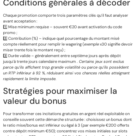
Conditions générales à décoder
Chaque promotion comporte trois paramètres clés qu’il faut analyser
avant acceptation :
1️⃣ Mise minimum requise – souvent €20 avant activation du code
promo ;
2️⃣ Contribution (%) – indique quel pourcentage du montant misé
compte réellement pour remplir le wagering (
exemple
x30 signifie devoir
miser trente fois le montant reçu) ;
3️⃣ Durée valide – généralement entre septième jours après dépôt
jusqu’à trente jours calendaire maximum .
Certains jeux sont exclus
parce qu’ils affichent trop grande volatilité ou parce qu’ils possèdent
un RTP inférieur à 92 %, réduisant ainsi vos chances réelles atteignant
rapidement la limite imposée.
Stratégies pour maximiser la
valeur du bonus
Pour transformer ces incitations gratuites en argent réel exploitable on
conseille souvent cette démarche structurée : choisissez un bonus dont
le ratio mise/bonus est inférieur ou égal à 3 (par exemple €200 offerts
contre dépôt minimum €50); concentrez vos mises initiales sur slots