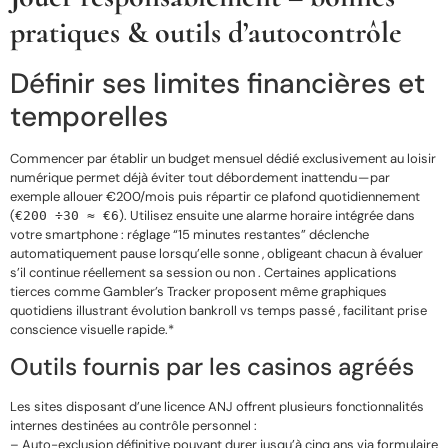
pratiques & outils d’autocontrôle
Définir ses limites financières et
temporelles
Commencer par établir un budget mensuel dédié exclusivement au loisir
numérique permet déjà éviter tout débordement inattendu — par
exemple allouer €200/mois puis répartir ce plafond quotidiennement
(
). Utilisez ensuite une alarme horaire intégrée dans
€200 ÷30 ≈ €6
votre smartphone : réglage “15 minutes restantes” déclenche
automatiquement pause lorsqu’elle sonne , obligeant chacun à évaluer
s’il continue réellement sa session ou non . Certaines applications
tierces comme Gambler’s Tracker proposent même graphiques
quotidiens illustrant évolution bankroll vs temps passé , facilitant prise
conscience visuelle rapide.*
Outils fournis par les casinos agréés
Les sites disposant d’une licence ANJ offrent plusieurs fonctionnalités
internes destinées au contrôle personnel :
– Auto-exclusion définitive pouvant durer jusqu’à cinq ans via formulaire