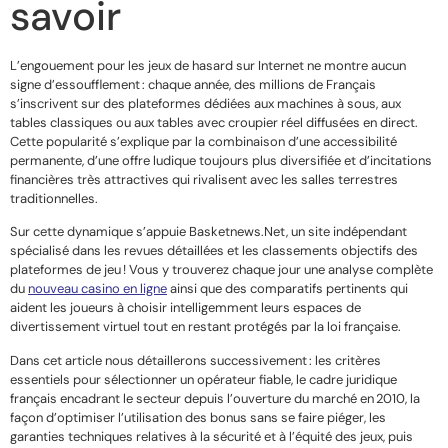
savoir
L’engouement pour les jeux de hasard sur Internet ne montre aucun
signe d’essoufflement : chaque année, des millions de Français
s’inscrivent sur des plateformes dédiées aux machines à sous, aux
tables classiques ou aux tables avec croupier réel diffusées en direct.
Cette popularité s’explique par la combinaison d’une accessibilité
permanente, d’une offre ludique toujours plus diversifiée et d’incitations
financières très attractives qui rivalisent avec les salles terrestres
traditionnelles.
Sur cette dynamique s’appuie Basketnews.Net, un site indépendant
spécialisé dans les revues détaillées et les classements objectifs des
plateformes de jeu ! Vous y trouverez chaque jour une analyse complète
du
nouveau casino en ligne
ainsi que des comparatifs pertinents qui
aident les joueurs à choisir intelligemment leurs espaces de
divertissement virtuel tout en restant protégés par la loi française.
Dans cet article nous détaillerons successivement : les critères
essentiels pour sélectionner un opérateur fiable, le cadre juridique
français encadrant le secteur depuis l’ouverture du marché en 2010, la
façon d’optimiser l’utilisation des bonus sans se faire piéger, les
garanties techniques relatives à la sécurité et à l’équité des jeux, puis