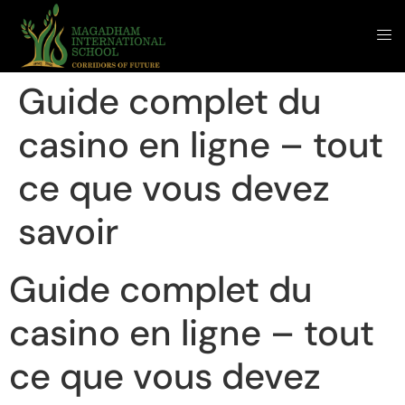
Guide complet du
casino en ligne – tout
ce que vous devez
savoir
Guide complet du
casino en ligne – tout
ce que vous devez