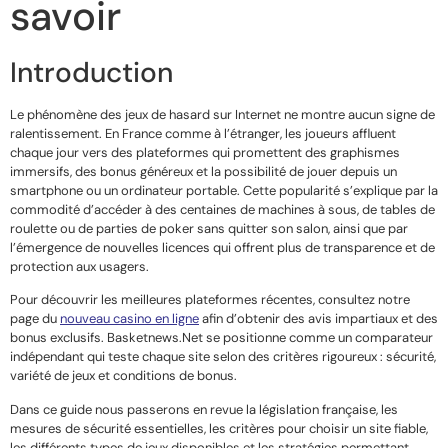
savoir
Introduction
Le phénomène des jeux de hasard sur Internet ne montre aucun signe de
ralentissement. En France comme à l’étranger, les joueurs affluent
chaque jour vers des plateformes qui promettent des graphismes
immersifs, des bonus généreux et la possibilité de jouer depuis un
smartphone ou un ordinateur portable. Cette popularité s’explique par la
commodité d’accéder à des centaines de machines à sous, de tables de
roulette ou de parties de poker sans quitter son salon, ainsi que par
l’émergence de nouvelles licences qui offrent plus de transparence et de
protection aux usagers.
Pour découvrir les meilleures plateformes récentes, consultez notre
page du
nouveau casino en ligne
afin d’obtenir des avis impartiaux et des
bonus exclusifs. Basketnews.Net se positionne comme un comparateur
indépendant qui teste chaque site selon des critères rigoureux : sécurité,
variété de jeux et conditions de bonus.
Dans ce guide nous passerons en revue la législation française, les
mesures de sécurité essentielles, les critères pour choisir un site fiable,
les différents types de jeux disponibles et les stratégies permettant