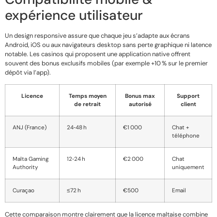
expérience utilisateur
Un design responsive assure que chaque jeu s’adapte aux écrans
Android, iOS ou aux navigateurs desktop sans perte graphique ni latence
notable. Les casinos qui proposent une application native offrent
souvent des bonus exclusifs mobiles (par exemple +10 % sur le premier
dépôt via l’app).
Licence
Temps moyen
Bonus max
Support
de retrait
autorisé
client
ANJ (France)
24‑48 h
€1 000
Chat +
téléphone
Malta Gaming
12‑24 h
€2 000
Chat
Authority
uniquement
Curaçao
≤72 h
€500
Email
Cette comparaison montre clairement que la licence maltaise combine