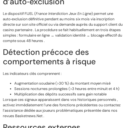
d’auto‑exclusion
Le dispositif FIJEL (
France Interdiction Jeux En Ligne
) permet une
auto‑exclusion définitive pendant au moins six mois via inscription
directe sur son site officiel ou via demande auprès du support client du
casino partenaire . La procédure se fait habituellement en trois étapes
simples : formulaire en ligne → validation identité → blocage effectif du
compte sous 48 heures .
Détection précoce des
comportements à risque
Les indicateurs clés comprennent :
Augmentation soudaine (>30 %) du montant moyen misé
Sessions nocturnes prolongées (>3 heures entre minuit et 4 h)
Multiplication des dépôts successifs sans gain notable
Lorsque ces signaux apparaissent dans vos historiques personnels ,
activez immédiatement l’une des fonctions précédentes ou contactez
l’assistance dédiée aux joueurs problématiques présentée dans nos
revues Basketnews.Net .
Ressources externes