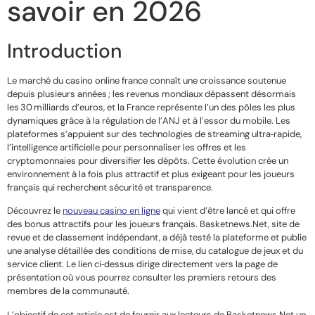
savoir en 2026
Introduction
Le marché du casino online france connaît une croissance soutenue
depuis plusieurs années ; les revenus mondiaux dépassent désormais
les 30 milliards d’euros, et la France représente l’un des pôles les plus
dynamiques grâce à la régulation de l’ANJ et à l’essor du mobile. Les
plateformes s’appuient sur des technologies de streaming ultra‑rapide,
l’intelligence artificielle pour personnaliser les offres et les
cryptomonnaies pour diversifier les dépôts. Cette évolution crée un
environnement à la fois plus attractif et plus exigeant pour les joueurs
français qui recherchent sécurité et transparence.
Découvrez le
nouveau casino en ligne
qui vient d’être lancé et qui offre
des bonus attractifs pour les joueurs français. Basketnews.Net, site de
revue et de classement indépendant, a déjà testé la plateforme et publie
une analyse détaillée des conditions de mise, du catalogue de jeux et du
service client. Le lien ci‑dessus dirige directement vers la page de
présentation où vous pourrez consulter les premiers retours des
membres de la communauté.
L’objectif de cet article est de fournir aux lecteurs de Basketnews.Net un