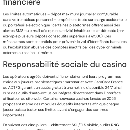
financière
Les limites automatiques – dépôt maximum journalier configurable
dans votre tableau personnel – empêchent toute surcharge accidentelle
du portefeuille électronique ; certaines plateformes offrent aussi des
alertes SMS ou e‑mail dès qu’une activité inhabituelle est détectée (par
exemple plusieurs dépôts consécutifs supérieurs à €500). Ces
mécanismes sont essentiels pour prévenir le vol d’identifiants bancaires
ou l’exploitation abusive des comptes inactifs par des cybercriminels
externes au casino lui‑même .
Responsabilité sociale du casino
Les opérateurs agréés doivent afficher clairement leurs programmes
d’aide aux joueurs problématiques : partenariat avec GamCare France
ou ADTPG garantit un accès gratuit à une hotline disponible 24/7 ainsi
qu’à des outils d’auto‑exclusion intégrés directement dans l’interface
utilisateur du site web . Certains nouveaux casinos lancés en 2026
proposent même des modules éducatifs interactifs afin que chaque
joueur puisse tester ses limites avant d’engager des sommes
importantes .
En suivant ces cinq piliers – chiffrement SSL/TLS visible, audits RNG