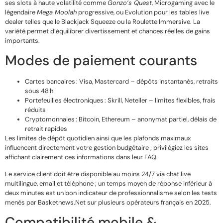
ses slots à haute volatilité comme
Gonzo’s Quest
, Microgaming avec le
légendaire
Mega Moolah
progressive, ou Evolution pour les tables live
dealer telles que le Blackjack Squeeze ou la Roulette Immersive. La
variété permet d’équilibrer divertissement et chances réelles de gains
importants.
Modes de paiement courants
Cartes bancaires : Visa, Mastercard – dépôts instantanés, retraits
sous 48 h
Portefeuilles électroniques : Skrill, Neteller – limites flexibles, frais
réduits
Cryptomonnaies : Bitcoin, Ethereum – anonymat partiel, délais de
retrait rapides
Les limites de dépôt quotidien ainsi que les plafonds maximaux
influencent directement votre gestion budgétaire ; privilégiez les sites
affichant clairement ces informations dans leur FAQ.
Le service client doit être disponible au moins 24/7 via chat live
multilingue, email et téléphone ; un temps moyen de réponse inférieur à
deux minutes est un bon indicateur de professionnalisme selon les tests
menés par Basketnews.Net sur plusieurs opérateurs français en 2025.
Compatibilité mobile &