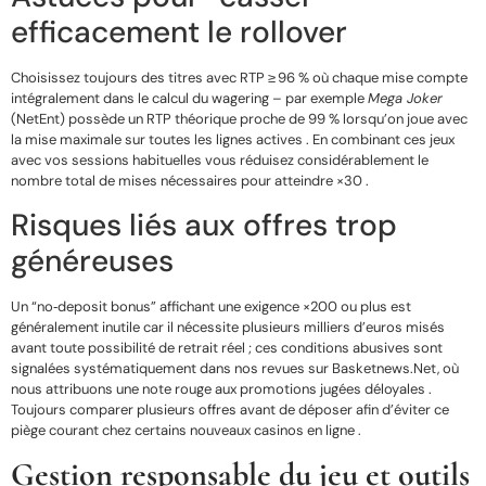
efficacement le rollover
Choisissez toujours des titres avec RTP ≥ 96 % où chaque mise compte
intégralement dans le calcul du wagering – par exemple
Mega Joker
(NetEnt) possède un RTP théorique proche de 99 % lorsqu’on joue avec
la mise maximale sur toutes les lignes actives . En combinant ces jeux
avec vos sessions habituelles vous réduisez considérablement le
nombre total de mises nécessaires pour atteindre ×30 .
Risques liés aux offres trop
généreuses
Un “no‑deposit bonus” affichant une exigence ×200 ou plus est
généralement inutile car il nécessite plusieurs milliers d’euros misés
avant toute possibilité de retrait réel ; ces conditions abusives sont
signalées systématiquement dans nos revues sur Basketnews.Net, où
nous attribuons une note rouge aux promotions jugées déloyales .
Toujours comparer plusieurs offres avant de déposer afin d’éviter ce
piège courant chez certains nouveaux casinos en ligne .
Gestion responsable du jeu et outils