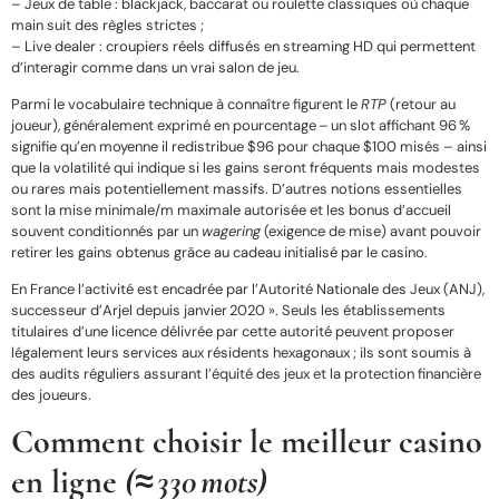
– Jeux de table : blackjack, baccarat ou roulette classiques où chaque
main suit des règles strictes ;
– Live dealer : croupiers réels diffusés en streaming HD qui permettent
d’interagir comme dans un vrai salon de jeu.
Parmi le vocabulaire technique à connaître figurent le
RTP
(retour au
joueur), généralement exprimé en pourcentage – un slot affichant 96 %
signifie qu’en moyenne il redistribue $96 pour chaque $100 misés – ainsi
que la volatilité qui indique si les gains seront fréquents mais modestes
ou rares mais potentiellement massifs. D’autres notions essentielles
sont la mise minimale/m maximale autorisée et les bonus d’accueil
souvent conditionnés par un
wagering
(exigence de mise) avant pouvoir
retirer les gains obtenus grâce au cadeau initialisé par le casino.
En France l’activité est encadrée par l’Autorité Nationale des Jeux (ANJ),
successeur d’Arjel depuis janvier 2020 ». Seuls les établissements
titulaires d’une licence délivrée par cette autorité peuvent proposer
légalement leurs services aux résidents hexagonaux ; ils sont soumis à
des audits réguliers assurant l’équité des jeux et la protection financière
des joueurs.
Comment choisir le meilleur casino
en ligne
(≈ 330 mots)