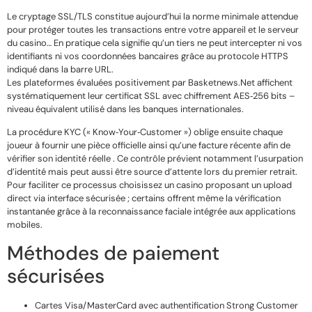
Le cryptage SSL/TLS constitue aujourd’hui la norme minimale attendue
pour protéger toutes les transactions entre votre appareil et le serveur
du casino… En pratique cela signifie qu’un tiers ne peut intercepter ni vos
identifiants ni vos coordonnées bancaires grâce au protocole HTTPS
indiqué dans la barre URL.
Les plateformes évaluées positivement par Basketnews.Net affichent
systématiquement leur certificat SSL avec chiffrement AES‑256 bits –
niveau équivalent utilisé dans les banques internationales.
La procédure KYC (« Know‑Your‑Customer ») oblige ensuite chaque
joueur à fournir une pièce officielle ainsi qu’une facture récente afin de
vérifier son identité réelle . Ce contrôle prévient notamment l’usurpation
d’identité mais peut aussi être source d’attente lors du premier retrait.
Pour faciliter ce processus choisissez un casino proposant un upload
direct via interface sécurisée ; certains offrent même la vérification
instantanée grâce à la reconnaissance faciale intégrée aux applications
mobiles.
Méthodes de paiement
sécurisées
Cartes Visa/MasterCard avec authentification Strong Customer