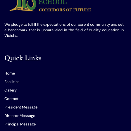
We pledge to fulfill the expectations of our parent community and set
a benchmark that is unparalleled in the field of quality education in
Vidisha.
Quick Links
Home
Facilities
Gallery
Contact
President Message
Director Message
Principal Message