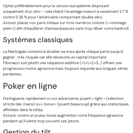
Optez préférablement pour la version européenne disposant
uniquement d’un zéro – cela réduit l’avantage maison à seulement 2·7 %
contre 5·26 % pour l’américaine comportant double zéro.
Astuce
: placez vos paris initiaux sur trois numéros voisins (« voisinage
plein ») afin d’équilibrer chances/payouts sans trop diluer votre bankroll.
Systèmes classiques
La Martingale consiste à doubler sa mise après chaque perte jusqu’à
gagner ; très risquée car elle nécessite un capital important.
Fibonacci suit plutôt une séquence additive (+1,+1,+2,+3…) offrant une
progression moins agressive mais toujours exposée aux longues séries
perdantes.
Poker en ligne
Distinguerez rapidement si vos adversaires jouent « tight » (sélection
stricte des mains) ou « loose » (jouent beaucoup) grâce aux statistiques
affichées dans le lobby.
Astuce
: contre un joueur loose augmentez votre fréquence agressive
pendant qu’il sème trop souvent ses jetons.
Gestion du tilt