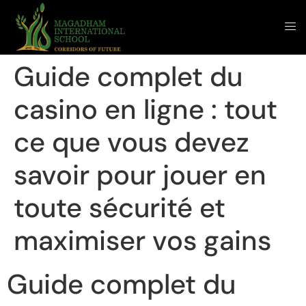
Guide complet du
casino en ligne : tout
ce que vous devez
savoir pour jouer en
toute sécurité et
maximiser vos gains
Guide complet du