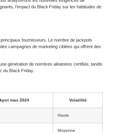
Nous analyserons les nouvelles exigences de
gnants, l’impact du Black Friday sur les habitudes de
 principaux fournisseurs. Le nombre de jackpots
 des campagnes de marketing ciblées qui offrent des
ne génération de nombres aléatoires certifiée, tandis
c du Black Friday.
kpot max 2024
Volatilité
Haute
Moyenne