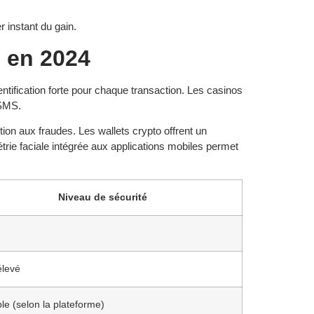
er instant du gain.
 en 2024
ntification forte pour chaque transaction. Les casinos
 SMS.
ion aux fraudes. Les wallets crypto offrent un
rie faciale intégrée aux applications mobiles permet
Niveau de sécurité
élevé
ble (selon la plateforme)