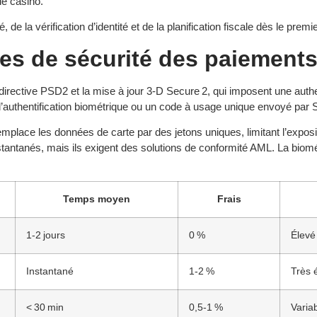
le casino.
, de la vérification d’identité et de la planification fiscale dès le premi
es de sécurité des paiements
irective PSD2 et la mise à jour 3‑D Secure 2, qui imposent une authe
authentification biométrique ou un code à usage unique envoyé par
mplace les données de carte par des jetons uniques, limitant l’exposit
tantanés, mais ils exigent des solutions de conformité AML. La biomét
Temps moyen
Frais
1‑2 jours
0 %
Élevé
Instantané
1‑2 %
Très 
< 30 min
0,5‑1 %
Varia