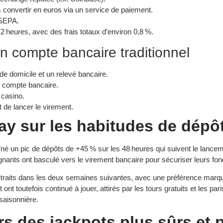
uis convertir en euros via un service de paiement.
 SEPA.
 heures, avec des frais totaux d’environ 0,8 %.
un compte bancaire traditionnel
 de domicile et un relevé bancaire.
e compte bancaire.
 casino.
t de lancer le virement.
ay sur les habitudes de dépôt 
né un pic de dépôts de +45 % sur les 48 heures qui suivent le lanceme
 gagnants ont basculé vers le virement bancaire pour sécuriser leurs fon
raits dans les deux semaines suivantes, avec une préférence marquée
ont toutefois continué à jouer, attirés par les tours gratuits et les pa
saisonnière.
rs des jackpots plus sûrs et 