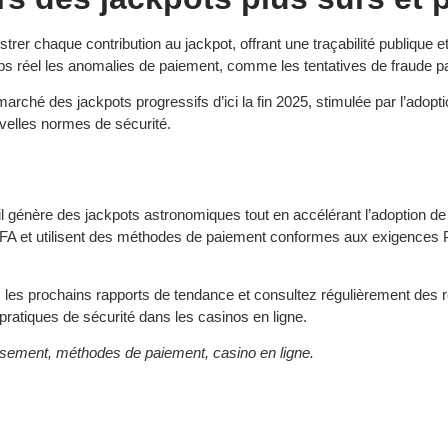
rer chaque contribution au jackpot, offrant une traçabilité publique et 
mps réel les anomalies de paiement, comme les tentatives de fraude p
rché des jackpots progressifs d’ici la fin 2025, stimulée par l’adopt
velles normes de sécurité.
il génère des jackpots astronomiques tout en accélérant l’adoption d
2FA et utilisent des méthodes de paiement conformes aux exigences P
ez les prochains rapports de tendance et consultez régulièrement d
pratiques de sécurité dans les casinos en ligne.
assement, méthodes de paiement, casino en ligne.