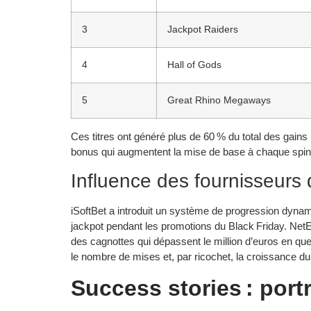
3
Jackpot Raiders
4
Hall of Gods
5
Great Rhino Megaways
Ces titres ont généré plus de 60 % du total des gain
bonus qui augmentent la mise de base à chaque spin
Influence des fournisseurs 
iSoftBet a introduit un système de progression dynamiq
jackpot pendant les promotions du Black Friday. NetEn
des cagnottes qui dépassent le million d’euros en qu
le nombre de mises et, par ricochet, la croissance du
Success stories : port