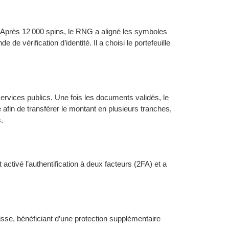
. Après 12 000 spins, le RNG a aligné les symboles
 vérification d’identité. Il a choisi le portefeuille
services publics. Une fois les documents validés, le
 afin de transférer le montant en plusieurs tranches,
.
ctivé l’authentification à deux facteurs (2FA) et a
isse, bénéficiant d’une protection supplémentaire