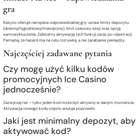
gra
Kasyno oferuje narzędzia odpowiedzialnej gry: ustaw limity depozytu
(dzienny/tygodniowy/miesięczny), limit czasowy sesji oraz opcję
samowykluczenia. Zalecamy aktywację tych funkcji zaraz po rejestracji.
Pamiętaj, że hazard ma na celu rozrywkę, a nie zarabianie pieniędzy.
Najczęściej zadawane pytania
Czy mogę użyć kilku kodów
promocyjnych Ice Casino
jednocześnie?
Zazwyczaj nie – tylko jeden kod może być aktywny w danym momencie.
Aktywacja nowego kodu często anuluje poprzedni.
Jaki jest minimalny depozyt, aby
aktywować kod?