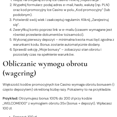
Wypełnij formularz: podaj adres e-mail, hasło, walutę (np. PLN)
oraz kod promocyjny Ice Casino w polu „Kod promocyjny” (lub
podobnym).
Potwierdź swój wiek i zaakceptuj regulamin. Kliknij „Zarejestruj
się”.
Zweryfikuj konto poprzez link w e-mailu (czasem wymagane jest
również przesłanie dokumentów tożsamości).
Wykonaj pierwszy depozyt – minimalna kwota musi być zgodna z
warunkami kodu. Bonus zostanie automatycznie dodany.
Sprawdź sekcję „Moje bonusy” – zobaczysz stan obrotu i
pozostały czas na spełnienie warunków.
Obliczanie wymogu obrotu
(wagering)
Większość kodów promocyjnych Ice Casino wymaga obrotu bonusem (i
często depozytem) określoną liczbę razy. Pokażemy to na przykładzie.
Przykład:
Otrzymujesz bonus 100% do 200 zł przy kodzie
„WELCOME100” z wymogiem obrotu 35x (bonus + depozyt). Wpłacasz
100 zł.
Depozyt: 100 zł