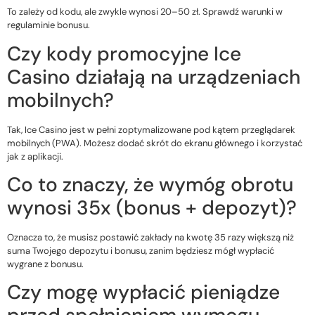
To zależy od kodu, ale zwykle wynosi 20–50 zł. Sprawdź warunki w
regulaminie bonusu.
Czy kody promocyjne Ice
Casino działają na urządzeniach
mobilnych?
Tak, Ice Casino jest w pełni zoptymalizowane pod kątem przeglądarek
mobilnych (PWA). Możesz dodać skrót do ekranu głównego i korzystać
jak z aplikacji.
Co to znaczy, że wymóg obrotu
wynosi 35x (bonus + depozyt)?
Oznacza to, że musisz postawić zakłady na kwotę 35 razy większą niż
suma Twojego depozytu i bonusu, zanim będziesz mógł wypłacić
wygrane z bonusu.
Czy mogę wypłacić pieniądze