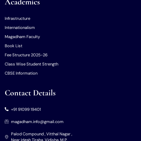
Academics
Infrastructure
Internationalism
Magadham Faculty
Book List
Fee Structure 2025-26
Class Wise Student Strength
CBSE Information
Contact Details
+91 91099 19401
magadham.info@gmail.com
Palod Compound , Vitthal Nagar ,
Near Idgah Tiraha, Vidisha, M.P.