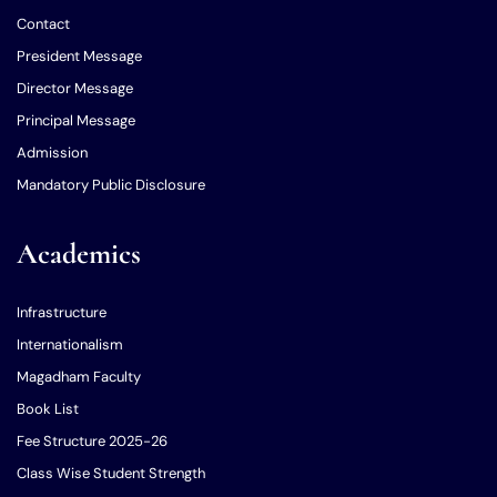
Contact
President Message
Director Message
Principal Message
Admission
Mandatory Public Disclosure
Academics
Infrastructure
Internationalism
Magadham Faculty
Book List
Fee Structure 2025-26
Class Wise Student Strength