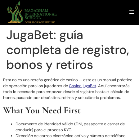
JugaBet: guía
completa de registro,
bonos y retiros
Esta no es una reseña genérica de casino — este es un manual práctico
de operación para los jugadores de
Casino jugaBet
. Aquí encontrarás
todo lo necesario para empezar, desde el registro hasta el cálculo de
bonos, pasando por depósitos, retiros y solución de problemas.
What You Need First
Documento de identidad válido (DNI, pasaporte o carnet de
conducir) para el proceso KYC.
Dirección de correo electrónico activa y número de teléfono