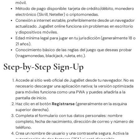
móvil.
Método de pago disponible: tarjeta de crédito/débito, monedero
electrónico (Skrill, Neteller) o criptomonedas.
Conexión a internet estable, preferiblemente desde un navegador
actualizado. JugaBet online funciona sin problemas en escritorio
y dispositivos móviles.
Edad mínima legal para jugar en tu jurisdicción (generalmente 18 o
21 años).
Conocimiento básico de las reglas del juego que deseas probar
(tragamonedas, blackjack, ruleta, etc.).
Step-by-Step Sign-Up
Accede al sitio web oficial de JugaBet desde tu navegador. No es
necesario descargar una aplicación nativa; la versión optimizada
para móviles funciona como una PWA y puedes añadirla a la
pantalla de inicio.
Haz clic en el botón
Registrarse
(generalmente en la esquina
superior derecha).
Completa el formulario con tus datos personales: nombre
completo, fecha de nacimiento, dirección de correo y número de
teléfono.
Crea un nombre de usuario y una contraseña segura. Activa la