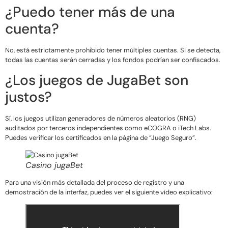
¿Puedo tener más de una
cuenta?
No, está estrictamente prohibido tener múltiples cuentas. Si se detecta,
todas las cuentas serán cerradas y los fondos podrían ser confiscados.
¿Los juegos de JugaBet son
justos?
Sí, los juegos utilizan generadores de números aleatorios (RNG)
auditados por terceros independientes como eCOGRA o iTech Labs.
Puedes verificar los certificados en la página de “Juego Seguro”.
Casino jugaBet
Para una visión más detallada del proceso de registro y una
demostración de la interfaz, puedes ver el siguiente vídeo explicativo: