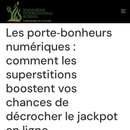
Les porte‑bonheurs
numériques :
comment les
superstitions
boostent vos
chances de
décrocher le jackpot