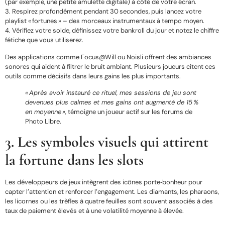
(par exemple, une petite amulette digitale) à côté de votre écran.
3. Respirez profondément pendant 30 secondes, puis lancez votre
playlist « fortunes » – des morceaux instrumentaux à tempo moyen.
4. Vérifiez votre solde, définissez votre bankroll du jour et notez le chiffre
fétiche que vous utiliserez.
Des applications comme Focus@Will ou Noisli offrent des ambiances
sonores qui aident à filtrer le bruit ambiant. Plusieurs joueurs citent ces
outils comme décisifs dans leurs gains les plus importants.
« Après avoir instauré ce rituel, mes sessions de jeu sont
devenues plus calmes et mes gains ont augmenté de 15 %
en moyenne »,
témoigne un joueur actif sur les forums de
Photo Libre.
3. Les symboles visuels qui attirent
la fortune dans les slots
Les développeurs de jeux intègrent des icônes porte‑bonheur pour
capter l’attention et renforcer l’engagement. Les diamants, les pharaons,
les licornes ou les trèfles à quatre feuilles sont souvent associés à des
taux de paiement élevés et à une volatilité moyenne à élevée.