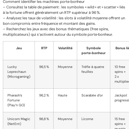
Comment identifier les machines porte‑bonheur
– Consultez la table de paiement : les symboles « wild » et « scatter » liés
à la fortune offrent généralement un RTP supérieur à 96 %.
– Analysez les taux de volatilité : les slots à volatilité moyenne offrent un
bon compromis entre fréquence et montant des gains.
– Recherchez les jeux avec des bonus thématiques (free spins,
multiplicateurs) qui s’activent autour du symbole porte‑bonheur.
Jeu
RTP
Volatilité
Symbole
Bonus li
porte‑bonheur
Lucky
96,5 %
Moyenne
Trèfle à quatre
10 free
Leprechaun
feuilles
spins +
(Microgaming)
2 x
multiplie
Pharaoh’s
96,2 %
Haute
Scarabée d’or
Jackpot
Fortune
progressi
(Play’n GO)
Unicorn Magic
96,8 %
Moyenne
Licorne
15 free
(NetEnt)
spins +
re‑spin