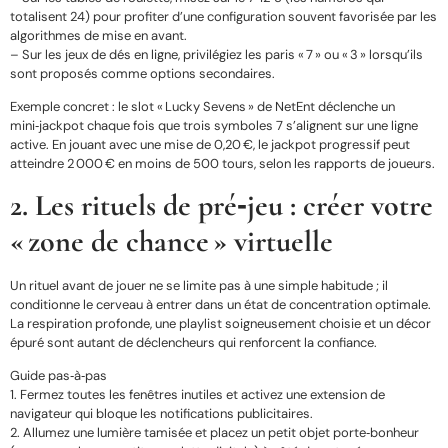
totalisent 24) pour profiter d’une configuration souvent favorisée par les
algorithmes de mise en avant.
– Sur les jeux de dés en ligne, privilégiez les paris « 7 » ou « 3 » lorsqu’ils
sont proposés comme options secondaires.
Exemple concret : le slot « Lucky Sevens » de NetEnt déclenche un
mini‑jackpot chaque fois que trois symboles 7 s’alignent sur une ligne
active. En jouant avec une mise de 0,20 €, le jackpot progressif peut
atteindre 2 000 € en moins de 500 tours, selon les rapports de joueurs.
2. Les rituels de pré‑jeu : créer votre
« zone de chance » virtuelle
Un rituel avant de jouer ne se limite pas à une simple habitude ; il
conditionne le cerveau à entrer dans un état de concentration optimale.
La respiration profonde, une playlist soigneusement choisie et un décor
épuré sont autant de déclencheurs qui renforcent la confiance.
Guide pas‑à‑pas
1. Fermez toutes les fenêtres inutiles et activez une extension de
navigateur qui bloque les notifications publicitaires.
2. Allumez une lumière tamisée et placez un petit objet porte‑bonheur