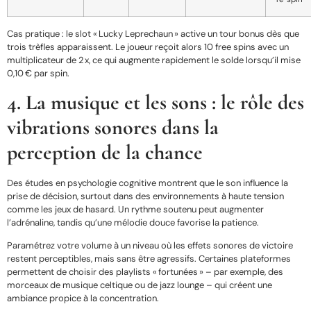
Cas pratique : le slot « Lucky Leprechaun » active un tour bonus dès que
trois trèfles apparaissent. Le joueur reçoit alors 10 free spins avec un
multiplicateur de 2 x, ce qui augmente rapidement le solde lorsqu’il mise
0,10 € par spin.
4. La musique et les sons : le rôle des
vibrations sonores dans la
perception de la chance
Des études en psychologie cognitive montrent que le son influence la
prise de décision, surtout dans des environnements à haute tension
comme les jeux de hasard. Un rythme soutenu peut augmenter
l’adrénaline, tandis qu’une mélodie douce favorise la patience.
Paramétrez votre volume à un niveau où les effets sonores de victoire
restent perceptibles, mais sans être agressifs. Certaines plateformes
permettent de choisir des playlists « fortunées » – par exemple, des
morceaux de musique celtique ou de jazz lounge – qui créent une
ambiance propice à la concentration.