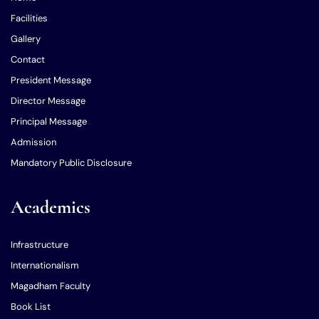
Facilities
Gallery
Contact
President Message
Director Message
Principal Message
Admission
Mandatory Public Disclosure
Academics
Infrastructure
Internationalism
Magadham Faculty
Book List