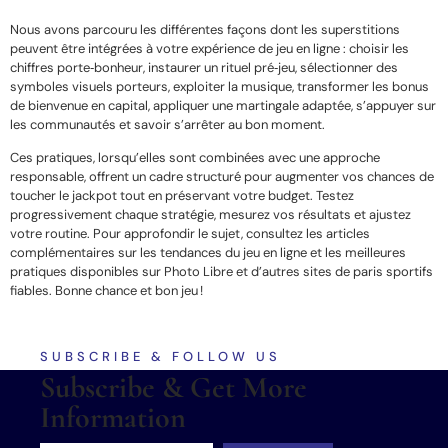
Nous avons parcouru les différentes façons dont les superstitions
peuvent être intégrées à votre expérience de jeu en ligne : choisir les
chiffres porte‑bonheur, instaurer un rituel pré‑jeu, sélectionner des
symboles visuels porteurs, exploiter la musique, transformer les bonus
de bienvenue en capital, appliquer une martingale adaptée, s’appuyer sur
les communautés et savoir s’arrêter au bon moment.
Ces pratiques, lorsqu’elles sont combinées avec une approche
responsable, offrent un cadre structuré pour augmenter vos chances de
toucher le jackpot tout en préservant votre budget. Testez
progressivement chaque stratégie, mesurez vos résultats et ajustez
votre routine. Pour approfondir le sujet, consultez les articles
complémentaires sur les tendances du jeu en ligne et les meilleures
pratiques disponibles sur Photo Libre et d’autres sites de paris sportifs
fiables. Bonne chance et bon jeu !
SUBSCRIBE & FOLLOW US
Subscribe & Get More
Information