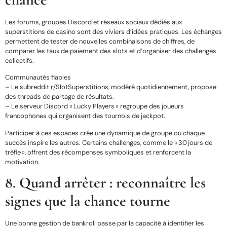
Les forums, groupes Discord et réseaux sociaux dédiés aux
superstitions de casino sont des viviers d’idées pratiques. Les échanges
permettent de tester de nouvelles combinaisons de chiffres, de
comparer les taux de paiement des slots et d’organiser des challenges
collectifs.
Communautés fiables
– Le subreddit r/SlotSuperstitions, modéré quotidiennement, propose
des threads de partage de résultats.
– Le serveur Discord « Lucky Players » regroupe des joueurs
francophones qui organisent des tournois de jackpot.
Participer à ces espaces crée une dynamique de groupe où chaque
succès inspire les autres. Certains challenges, comme le « 30 jours de
trèfle », offrent des récompenses symboliques et renforcent la
motivation.
8. Quand arrêter : reconnaître les
signes que la chance tourne
Une bonne gestion de bankroll passe par la capacité à identifier les