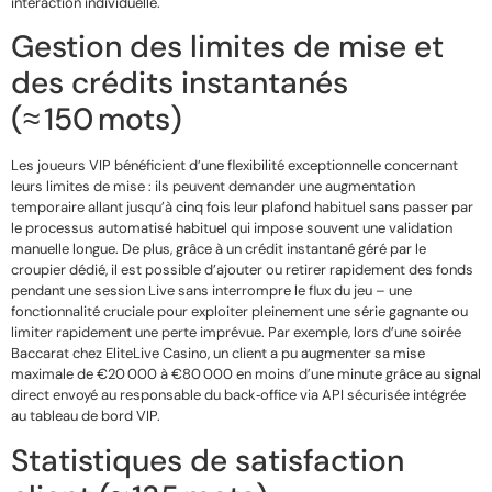
interaction individuelle.
Gestion des limites de mise et
des crédits instantanés
(≈ 150 mots)
Les joueurs VIP bénéficient d’une flexibilité exceptionnelle concernant
leurs limites de mise : ils peuvent demander une augmentation
temporaire allant jusqu’à cinq fois leur plafond habituel sans passer par
le processus automatisé habituel qui impose souvent une validation
manuelle longue. De plus, grâce à un crédit instantané géré par le
croupier dédié, il est possible d’ajouter ou retirer rapidement des fonds
pendant une session Live sans interrompre le flux du jeu – une
fonctionnalité cruciale pour exploiter pleinement une série gagnante ou
limiter rapidement une perte imprévue. Par exemple, lors d’une soirée
Baccarat chez EliteLive Casino, un client a pu augmenter sa mise
maximale de €20 000 à €80 000 en moins d’une minute grâce au signal
direct envoyé au responsable du back‑office via API sécurisée intégrée
au tableau de bord VIP.
Statistiques de satisfaction