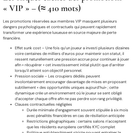
« VIP » – (≈ 410 mots)
Les promotions réservées aux membres VIP masquent plusieurs
dangers psychologiques et contractuels qui peuvent rapidement
transformer une expérience luxueuse en source majeure de perte
financière.
Effet sunk cost – Une fois qu’un joueur a investi plusieurs dizaines
voire centaines de milliers d’euros pour maintenir son statut, il
ressent naturellement une pression accrue pour continuer à jouer
afin « récupérer » cet investissement initial plutôt que d’arrêter
lorsqu’il atteint son objectif personnel.
Pression sociale – Les croupiers dédiés peuvent
involontairement encourager davantage de mises en proposant
subtilement « des opportunités uniques aujourd’hui» ; cette
dynamique crée un environnement où le joueur se sent obligé
d’accepter chaque offre afin ne pas perdre son rang privilégié.
Clauses contractuelles négligées
Durée minimale d’engagement souvent stipulée à six mois
avec pénalités financières en cas de résiliation anticipée
Restrictions géographiques : certains salons n’acceptent
que les résidents européens certifiés KYC complet
Politique anti‑blanchiment stricte pouvant entraîner la