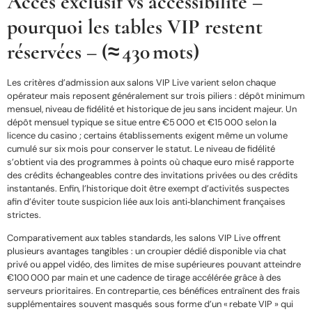
Accès exclusif vs accessibilité –
pourquoi les tables VIP restent
réservées – (≈ 430 mots)
Les critères d’admission aux salons VIP Live varient selon chaque
opérateur mais reposent généralement sur trois piliers : dépôt minimum
mensuel, niveau de fidélité et historique de jeu sans incident majeur. Un
dépôt mensuel typique se situe entre €5 000 et €15 000 selon la
licence du casino ; certains établissements exigent même un volume
cumulé sur six mois pour conserver le statut. Le niveau de fidélité
s’obtient via des programmes à points où chaque euro misé rapporte
des crédits échangeables contre des invitations privées ou des crédits
instantanés. Enfin, l’historique doit être exempt d’activités suspectes
afin d’éviter toute suspicion liée aux lois anti‑blanchiment françaises
strictes.
Comparativement aux tables standards, les salons VIP Live offrent
plusieurs avantages tangibles : un croupier dédié disponible via chat
privé ou appel vidéo, des limites de mise supérieures pouvant atteindre
€100 000 par main et une cadence de tirage accélérée grâce à des
serveurs prioritaires. En contrepartie, ces bénéfices entraînent des frais
supplémentaires souvent masqués sous forme d’un « rebate VIP » qui