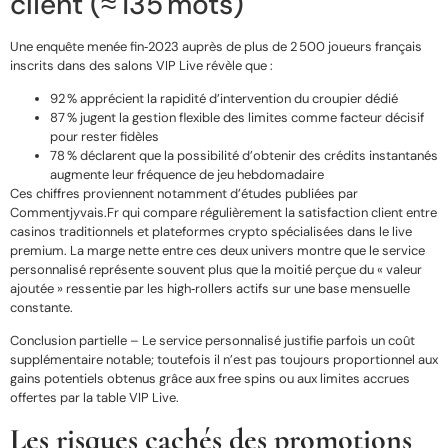
client (≈ 135 mots)
Une enquête menée fin‑2023 auprès de plus de 2 500 joueurs français
inscrits dans des salons VIP Live révèle que :
92 % apprécient la rapidité d’intervention du croupier dédié
87 % jugent la gestion flexible des limites comme facteur décisif
pour rester fidèles
78 % déclarent que la possibilité d’obtenir des crédits instantanés
augmente leur fréquence de jeu hebdomadaire
Ces chiffres proviennent notamment d’études publiées par
Commentjyvais.Fr qui compare régulièrement la satisfaction client entre
casinos traditionnels et plateformes crypto spécialisées dans le live
premium. La marge nette entre ces deux univers montre que le service
personnalisé représente souvent plus que la moitié perçue du « valeur
ajoutée » ressentie par les high‑rollers actifs sur une base mensuelle
constante.
Conclusion partielle – Le service personnalisé justifie parfois un coût
supplémentaire notable; toutefois il n’est pas toujours proportionnel aux
gains potentiels obtenus grâce aux free spins ou aux limites accrues
offertes par la table VIP Live.
Les risques cachés des promotions