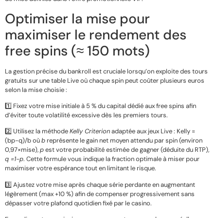
Optimiser la mise pour
maximiser le rendement des
free spins (≈ 150 mots)
La gestion précise du bankroll est cruciale lorsqu’on exploite des tours
gratuits sur une table Live où chaque spin peut coûter plusieurs euros
selon la mise choisie :
1️⃣ Fixez votre mise initiale à 5 % du capital dédié aux free spins afin
d’éviter toute volatilité excessive dès les premiers tours.
2️⃣ Utilisez la méthode
Kelly Criterion
adaptée aux jeux Live : Kelly =
(bp−q)/b où
b
représente le gain net moyen attendu par spin (environ
0,97×mise),
p
est votre probabilité estimée de gagner (déduite du RTP),
q =1−p
. Cette formule vous indique la fraction optimale à miser pour
maximiser votre espérance tout en limitant le risque.
3️⃣ Ajustez votre mise après chaque série perdante en augmentant
légèrement (max +10 %) afin de compenser progressivement sans
dépasser votre plafond quotidien fixé par le casino.