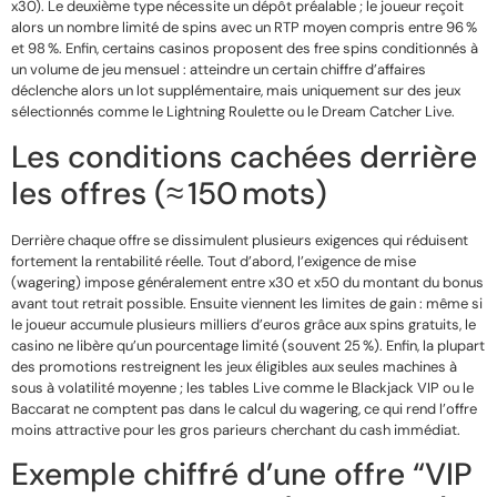
x30). Le deuxième type nécessite un dépôt préalable ; le joueur reçoit
alors un nombre limité de spins avec un RTP moyen compris entre 96 %
et 98 %. Enfin, certains casinos proposent des free spins conditionnés à
un volume de jeu mensuel : atteindre un certain chiffre d’affaires
déclenche alors un lot supplémentaire, mais uniquement sur des jeux
sélectionnés comme le Lightning Roulette ou le Dream Catcher Live.
Les conditions cachées derrière
les offres (≈ 150 mots)
Derrière chaque offre se dissimulent plusieurs exigences qui réduisent
fortement la rentabilité réelle. Tout d’abord, l’exigence de mise
(wagering) impose généralement entre x30 et x50 du montant du bonus
avant tout retrait possible. Ensuite viennent les limites de gain : même si
le joueur accumule plusieurs milliers d’euros grâce aux spins gratuits, le
casino ne libère qu’un pourcentage limité (souvent 25 %). Enfin, la plupart
des promotions restreignent les jeux éligibles aux seules machines à
sous à volatilité moyenne ; les tables Live comme le Blackjack VIP ou le
Baccarat ne comptent pas dans le calcul du wagering, ce qui rend l’offre
moins attractive pour les gros parieurs cherchant du cash immédiat.
Exemple chiffré d’une offre “VIP