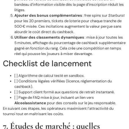
bandeau d’information visible dès la page d’inscription réduit les
litiges.
Ajouter des bonus complémentaires
: free spins sur
Starburst
pour les 20 premiers, tickets de loterie pour chaque tranche de
500 € misée. Ces incitations augmentent la valeur perçue sans
alourdir le coût direct du cashback.
Utiliser des classements dynamiques
: mise à jour toutes les
5 minutes, affichage du pourcentage de cashback supplémentaire
gagné en fonction du rang. Cela crée une compétition en temps
réel qui pousse les joueurs à miser davantage.
Checklist de lancement
[ ] Algorithme de calcul testé en sandbox.
[ ] Conditions légales vérifiées (licence, réglementation du
cashback).
[ ] Support client formé aux questions de retrait instantané.
[ ] Page de FAQ mise à jour, incluant un lien vers
Alcoolassistance
pour des conseils sur le jeu responsable.
En suivant ces étapes, les opérateurs maximisent l’attractivité du
tournoi tout en maîtrisant les coûts.
7. Études de marché : quelles