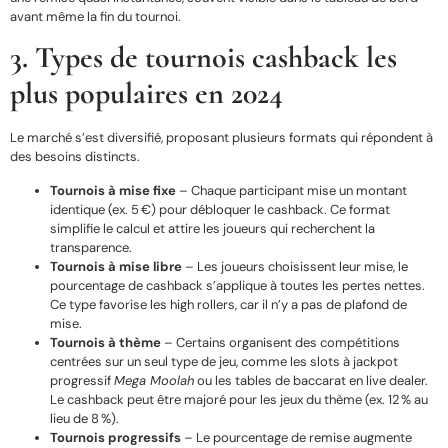
avant même la fin du tournoi.
3. Types de tournois cashback les
plus populaires en 2024
Le marché s’est diversifié, proposant plusieurs formats qui répondent à
des besoins distincts.
Tournois à mise fixe
– Chaque participant mise un montant
identique (ex. 5 €) pour débloquer le cashback. Ce format
simplifie le calcul et attire les joueurs qui recherchent la
transparence.
Tournois à mise libre
– Les joueurs choisissent leur mise, le
pourcentage de cashback s’applique à toutes les pertes nettes.
Ce type favorise les high rollers, car il n’y a pas de plafond de
mise.
Tournois à thème
– Certains organisent des compétitions
centrées sur un seul type de jeu, comme les slots à jackpot
progressif
Mega Moolah
ou les tables de baccarat en live dealer.
Le cashback peut être majoré pour les jeux du thème (ex. 12 % au
lieu de 8 %).
Tournois progressifs
– Le pourcentage de remise augmente