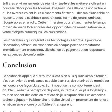
Enfin, les environnements de réalité virtuelle et les métavers offrent un
nouveau décor pour les tournois. Imaginez une salle de casino virtuelle
où les avatars voient leurs classements flotter au-dessus d’une table de
roulette, et où le cashback apparaît sous forme de jetons lumineux
récupérables en un clic. Cette immersion pourrait augmenter le temps
moyen de jeu de 15 % et créer des opportunités de monétisation via la
vente d’objets numériques liés aux remises.
Les opérateurs qui intègrent ces technologies seront à la pointe de
l’innovation, offrant une expérience où chaque perte se transforme
immédiatement en une nouvelle chance de gagner, tout en respectant
les exigences de conformité.
Conclusion
Le cashback, appliqué aux tournois, est bien plus qu’une simple remise :
c’est un levier de croissance capable d’attirer, de retenir et de monétiser
les joueurs de façon durable. Son impact sur le comportement est
double : il réduit la perception de perte, incitant à jouer plus longtemps,
tout en posant des défis en matière de jeu responsable. Les avancées
technologiques – IA, blockchain, réalité virtuelle – promettent de rendre
le mécanisme encore plus fluide et transparent.