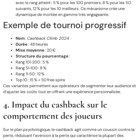
avec le rang atteint : 5 % pour les 100 premiers, 8 % pour les 50
suivants, 12 % pour les 10 meilleurs. Ce mécanisme crée une
dynamique de montée en gamme très engageante.
Exemple de tournoi progressif
Nom
:
Cashback Climb 2024
Durée
: 48 heures
Mise moyenne
: 20 €
Structure du pourcentage
:
Rang 101‑200 : 5 %
Rang 51‑100 : 8 %
Rang 11‑50 : 12 %
Top 10 : 15 % + 50 free spins
Ces variantes permettent aux opérateurs de segmenter leur audience et
d’ajuster les coûts tout en offrant une expérience personnalisée.
4. Impact du cashback sur le
comportement des joueurs
Sur le plan psychologique, le cashback agit comme un coussin contre la
perte, réduisant l’aversion à la perte qui caractérise la plupart des