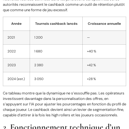
autorités reconnaissent le cashback comme un outil de rétention plutôt
que comme une forme de jeu excessif.
Année
Tournois cashback lancés
Croissance annuelle
2021
1 200
—
2022
1 680
+40 %
2023
2 380
+42 %
2024 (est.)
3 050
+28 %
Ce tableau montre que la dynamique ne s’essouffle pas. Les opérateurs
investissent davantage dans la personnalisation des offres, en
s’appuyant sur l’IA pour ajuster les pourcentages en fonction du profil de
chaque joueur. Le cashback devient ainsi un levier de segmentation fine,
capable d’attirer à la fois les high rollers et les joueurs occasionnels.
2. Fonctionnement technique d’un