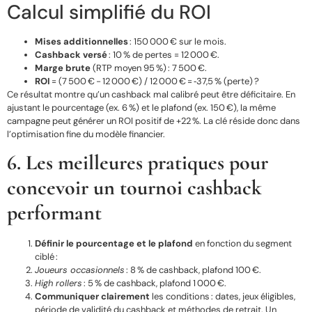
Calcul simplifié du ROI
Mises additionnelles
: 150 000 € sur le mois.
Cashback versé
: 10 % de pertes = 12 000 €.
Marge brute
(RTP moyen 95 %) : 7 500 €.
ROI
= (7 500 € − 12 000 €) / 12 000 € = ‑37,5 % (perte) ?
Ce résultat montre qu’un cashback mal calibré peut être déficitaire. En
ajustant le pourcentage (ex. 6 %) et le plafond (ex. 150 €), la même
campagne peut générer un ROI positif de +22 %. La clé réside donc dans
l’optimisation fine du modèle financier.
6. Les meilleures pratiques pour
concevoir un tournoi cashback
performant
Définir le pourcentage et le plafond
en fonction du segment
ciblé :
Joueurs occasionnels
: 8 % de cashback, plafond 100 €.
High rollers
: 5 % de cashback, plafond 1 000 €.
Communiquer clairement
les conditions : dates, jeux éligibles,
période de validité du cashback et méthodes de retrait. Un