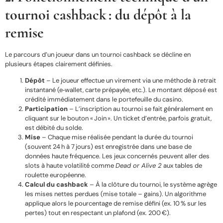
tournoi cashback : du dépôt à la
remise
Le parcours d’un joueur dans un tournoi cashback se décline en
plusieurs étapes clairement définies.
Dépôt
– Le joueur effectue un virement via une méthode à retrait
instantané (e‑wallet, carte prépayée, etc.). Le montant déposé est
crédité immédiatement dans le portefeuille du casino.
Participation
– L’inscription au tournoi se fait généralement en
cliquant sur le bouton « Join ». Un ticket d’entrée, parfois gratuit,
est débité du solde.
Mise
– Chaque mise réalisée pendant la durée du tournoi
(souvent 24 h à 7 jours) est enregistrée dans une base de
données haute fréquence. Les jeux concernés peuvent aller des
slots à haute volatilité comme
Dead or Alive 2
aux tables de
roulette européenne.
Calcul du cashback
– À la clôture du tournoi, le système agrège
les mises nettes perdues (mise totale – gains). Un algorithme
applique alors le pourcentage de remise défini (ex. 10 % sur les
pertes) tout en respectant un plafond (ex. 200 €).