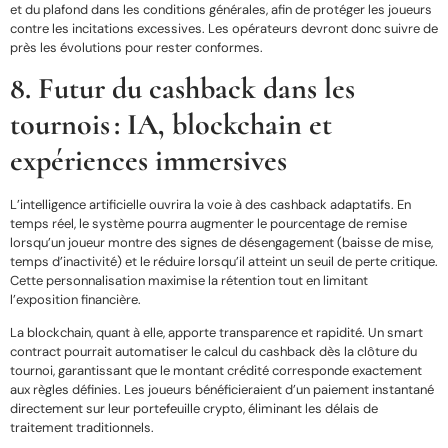
et du plafond dans les conditions générales, afin de protéger les joueurs
contre les incitations excessives. Les opérateurs devront donc suivre de
près les évolutions pour rester conformes.
8. Futur du cashback dans les
tournois : IA, blockchain et
expériences immersives
L’intelligence artificielle ouvrira la voie à des cashback adaptatifs. En
temps réel, le système pourra augmenter le pourcentage de remise
lorsqu’un joueur montre des signes de désengagement (baisse de mise,
temps d’inactivité) et le réduire lorsqu’il atteint un seuil de perte critique.
Cette personnalisation maximise la rétention tout en limitant
l’exposition financière.
La blockchain, quant à elle, apporte transparence et rapidité. Un smart
contract pourrait automatiser le calcul du cashback dès la clôture du
tournoi, garantissant que le montant crédité corresponde exactement
aux règles définies. Les joueurs bénéficieraient d’un paiement instantané
directement sur leur portefeuille crypto, éliminant les délais de
traitement traditionnels.