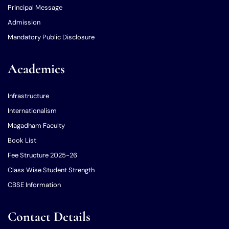
Principal Message
Admission
Mandatory Public Disclosure
Academics
Infrastructure
Internationalism
Magadham Faculty
Book List
Fee Structure 2025-26
Class Wise Student Strength
CBSE Information
Contact Details