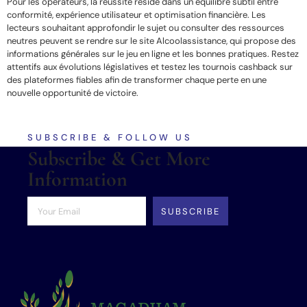
Pour les opérateurs, la réussite réside dans un équilibre subtil entre
conformité, expérience utilisateur et optimisation financière. Les
lecteurs souhaitant approfondir le sujet ou consulter des ressources
neutres peuvent se rendre sur le site Alcoolassistance, qui propose des
informations générales sur le jeu en ligne et les bonnes pratiques. Restez
attentifs aux évolutions législatives et testez les tournois cashback sur
des plateformes fiables afin de transformer chaque perte en une
nouvelle opportunité de victoire.
SUBSCRIBE & FOLLOW US
Subscribe & Get More
Information
SUBSCRIBE