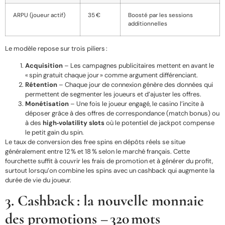
ARPU (joueur actif)
35 €
Boosté par les sessions
additionnelles
Le modèle repose sur trois piliers :
Acquisition
– Les campagnes publicitaires mettent en avant le
« spin gratuit chaque jour » comme argument différenciant.
Rétention
– Chaque jour de connexion génère des données qui
permettent de segmenter les joueurs et d’ajuster les offres.
Monétisation
– Une fois le joueur engagé, le casino l’incite à
déposer grâce à des offres de correspondance (match bonus) ou
à des
high‑volatility slots
où le potentiel de jackpot compense
le petit gain du spin.
Le taux de conversion des free spins en dépôts réels se situe
généralement entre 12 % et 18 % selon le marché français. Cette
fourchette suffit à couvrir les frais de promotion et à générer du profit,
surtout lorsqu’on combine les spins avec un cashback qui augmente la
durée de vie du joueur.
3. Cashback : la nouvelle monnaie
des promotions – 320 mots