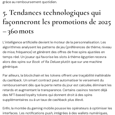
grâce au remboursement quotidien.
5. Tendances technologiques qui
façonneront les promotions de 2025
– 360 mots
L’intelligence artificielle devient le moteur de la personnalisation. Les
algorithmes analysent les patterns de jeu (préférences de thème, niveau
de mise, fréquence) et génèrent des offres de free spins ajustées en
temps réel. Un joueur qui favorise les slots à thème égyptien recevra
alors des spins sur
Book of Ra Deluxe
plutôt que sur une machine
générique.
Par ailleurs, la blockchain et les tokens offrent une traçabilité inaltérable
du cashback. Un smart contract peut automatiser le versement du
remboursement dès que la perte nette du jour est calculée, éliminant les
retards et augmentant la transparence. Certains casinos testent déjà
des NFT‑based loyalty tokens qui donnent droit à des spins
supplémentaires ou à un taux de cashback plus élevé.
Enfin, la montée du gaming mobile pousse les opérateurs à optimiser les
interfaces. Les notifications push, intégrées à des wallets numériques,