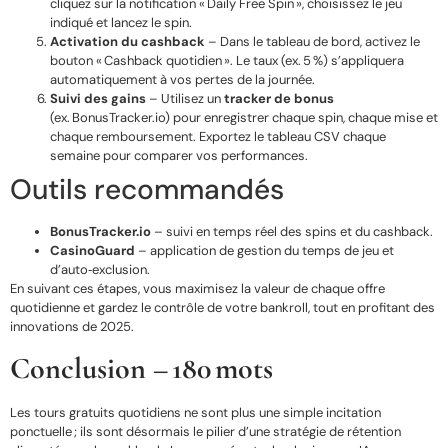
cliquez sur la notification « Daily Free Spin », choisissez le jeu
indiqué et lancez le spin.
Activation du cashback
– Dans le tableau de bord, activez le
bouton « Cashback quotidien ». Le taux (ex. 5 %) s’appliquera
automatiquement à vos pertes de la journée.
Suivi des gains
– Utilisez un
tracker de bonus
(ex. BonusTracker.io) pour enregistrer chaque spin, chaque mise et
chaque remboursement. Exportez le tableau CSV chaque
semaine pour comparer vos performances.
Outils recommandés
BonusTracker.io
– suivi en temps réel des spins et du cashback.
CasinoGuard
– application de gestion du temps de jeu et
d’auto‑exclusion.
En suivant ces étapes, vous maximisez la valeur de chaque offre
quotidienne et gardez le contrôle de votre bankroll, tout en profitant des
innovations de 2025.
Conclusion – 180 mots
Les tours gratuits quotidiens ne sont plus une simple incitation
ponctuelle ; ils sont désormais le pilier d’une stratégie de rétention