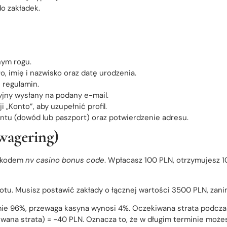
do zakładek.
nym rogu.
o, imię i nazwisko oraz datę urodzenia.
 regulamin.
yjny wysłany na podany e-mail.
i „Konto”, aby uzupełnić profil.
ntu (dowód lub paszport) oraz potwierdzenie adresu.
(wagering)
z kodem
nv casino bonus code
. Wpłacasz 100 PLN, otrzymujesz
otu. Musisz postawić zakłady o łącznej wartości 3500 PLN, zan
omie 96%, przewaga kasyna wynosi 4%. Oczekiwana strata podcza
wana strata) = -40 PLN. Oznacza to, że w długim terminie może