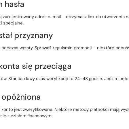
m hasła
odaj zarejestrowany adres e-mail – otrzymasz link do utworzenia
i specjalne.
stał przyznany
 podczas wpłaty. Sprawdź regulamin promocji – niektóre bonusy
konta się przeciąga
ów. Standardowy czas weryfikacji to 24–48 godzin. Jeśli minęło
t opóźniona
e konto jest zweryfikowane. Niektóre metody płatności mają wy
 się z działem finansowym.