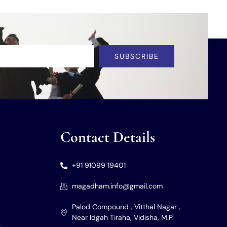
SUBSCRIBE
Contact Details
+91 91099 19401
magadham.info@gmail.com
Palod Compound , Vitthal Nagar ,
Near Idgah Tiraha, Vidisha, M.P.