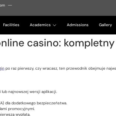
com
Facilities
Academics
Admissions
Gallery
nline casino: kompletny
gin
po raz pierwszy, czy wracasz, ten przewodnik obejmuje najwa
lub najnowszej wersji aplikacji.
FA) dla dodatkowego bezpieczeństwa.
dami promocyjnymi.
ierwszą wypłatą.