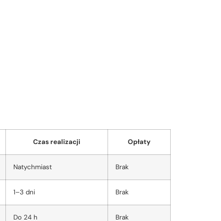
Czas realizacji
Opłaty
Natychmiast
Brak
1–3 dni
Brak
Do 24 h
Brak