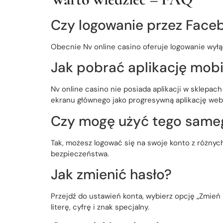
Czy logowanie przez Face
Obecnie Nv online casino oferuje logowanie wyłą
Jak pobrać aplikację mobi
Nv online casino nie posiada aplikacji w sklepac
ekranu głównego jako progresywną aplikację we
Czy mogę użyć tego sameg
Tak, możesz logować się na swoje konto z różnyc
bezpieczeństwa.
Jak zmienić hasło?
Przejdź do ustawień konta, wybierz opcję „Zmień
literę, cyfrę i znak specjalny.