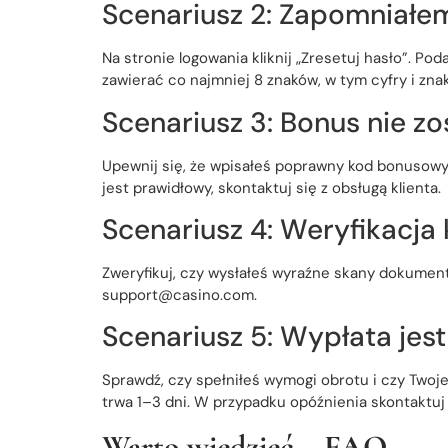
Scenariusz 2: Zapomniałe
Na stronie logowania kliknij „Zresetuj hasło”. P
zawierać co najmniej 8 znaków, w tym cyfry i znak
Scenariusz 3: Bonus nie zo
Upewnij się, że wpisałeś poprawny kod bonusowy
jest prawidłowy, skontaktuj się z obsługą klienta.
Scenariusz 4: Weryfikacja 
Zweryfikuj, czy wysłałeś wyraźne skany dokument
support@casino.com.
Scenariusz 5: Wypłata jes
Sprawdź, czy spełniłeś wymogi obrotu i czy Twoj
trwa 1–3 dni. W przypadku opóźnienia skontaktuj
Warto wiedzieć – FAQ