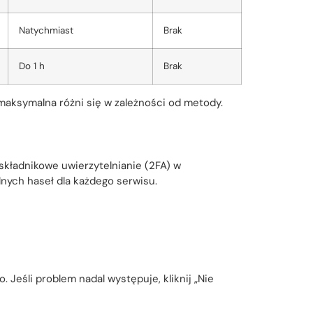
Natychmiast
Brak
Do 1 h
Brak
 maksymalna różni się w zależności od metody.
składnikowe uwierzytelnianie (2FA) w
lnych haseł dla każdego serwisu.
Jeśli problem nadal występuje, kliknij „Nie