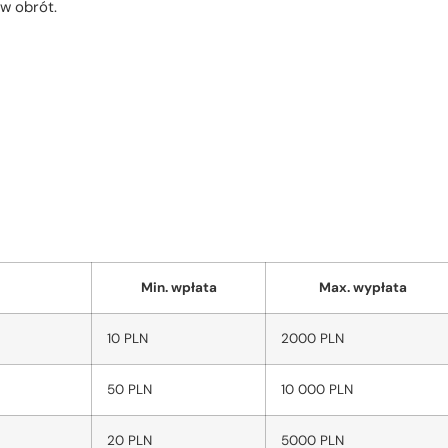
w obrót.
Min. wpłata
Max. wypłata
10 PLN
2000 PLN
50 PLN
10 000 PLN
20 PLN
5000 PLN