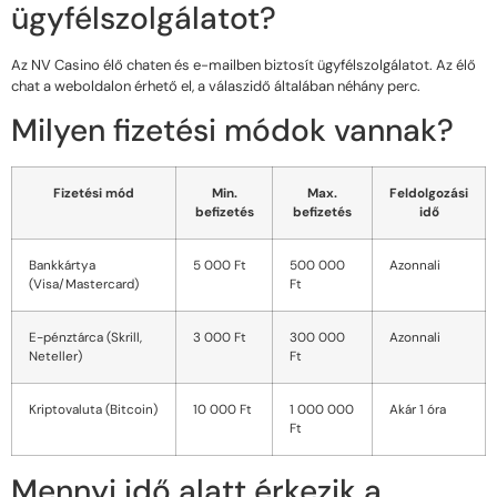
ügyfélszolgálatot?
Az NV Casino élő chaten és e-mailben biztosít ügyfélszolgálatot. Az élő
chat a weboldalon érhető el, a válaszidő általában néhány perc.
Milyen fizetési módok vannak?
Fizetési mód
Min.
Max.
Feldolgozási
befizetés
befizetés
idő
Bankkártya
5 000 Ft
500 000
Azonnali
(Visa/Mastercard)
Ft
E-pénztárca (Skrill,
3 000 Ft
300 000
Azonnali
Neteller)
Ft
Kriptovaluta (Bitcoin)
10 000 Ft
1 000 000
Akár 1 óra
Ft
Mennyi idő alatt érkezik a