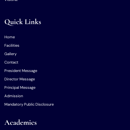
Quick Links
Home
Facilities
Gallery
Contact
President Message
Director Message
Principal Message
Admission
Mandatory Public Disclosure
Academics