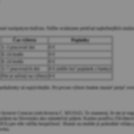
bené európskym hráčom. Nižšie uvádzame prehľad najbežnejších možno
Čas výberu
Poplatky
1–3 pracovné dni
0 €
0–24 hodín
0 €
0–24 hodín
0 €
3–7 pracovných dní
0 € (môže byť poplatok z banky)
Nie je určený na výbery
0 €
eňaženky sú najrýchlejšie. Pri prvom výbere budete musieť prejsť ov
 licencie Curacao (sub‑licencia č. 365/JAZ). To znamená, že nie je re
ť príjem na Slovensku ako zdaniteľný príjem. Kasíno používa 256‑bitové
2FA) pre ešte väčšiu bezpečnosť. Hranie na mobile je pohodlné vďaka p
zovku.