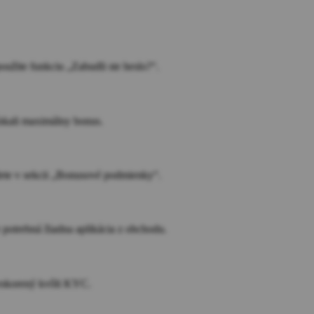
 použite funkciu „Zabudli ste heslo?“.
získali maximálny bonus.
dete v sekcii „Bonusové podmienky“.
je potrebná žiadna aplikácia z obchodu.
neskorený kvôli KYC.