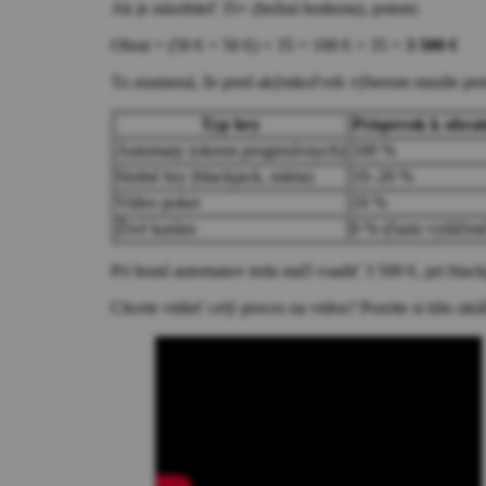
Ak je násobiteľ 35× (bežná hodnota), potom:
Obrat = (50 € + 50 €) × 35 = 100 € × 35 =
3 500 €
To znamená, že pred akýmkoľvek výberom musíte pretav
Typ hry
Príspevok k obra
Automaty (okrem progresívnych)
100 %
Stolné hry (blackjack, ruleta)
10–20 %
Video poker
10 %
Živé kasíno
0 % (často vylúčen
Pri hraní automatov teda stačí vsadiť 3 500 €, pri bla
Chcete vidieť celý proces na videu? Pozrite si túto uká