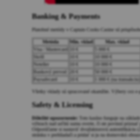
Banking & Payments
Platobné metódy v Captain Cooks Casine sú prispôso
Metóda
Min. vklad
Max. vklad
Visa / Mastercard
10 €
5 000 €
Skrill
10 €
10 000 €
Neteller
10 €
10 000 €
Bankový prevod
20 €
50 000 €
Paysafecard
10 €
1 000 € (na transakciu)
Všetky vklady sú spracované okamžite. Výbery cez e‑p
Safety & Licensing
Dôležité upozornenie:
Toto kasíno funguje na základe
výhrach nad určitú sumu overte, či ste povinní prizna
Odporúčame si nastaviť dvojfaktorovú autentifikáciu (
stránku v prehliadači a pridať si ju na domovskú obra