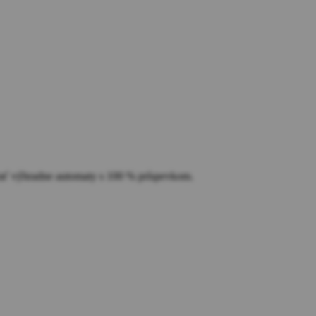
 hrať výhradne automaty s 100 % príspevkom.