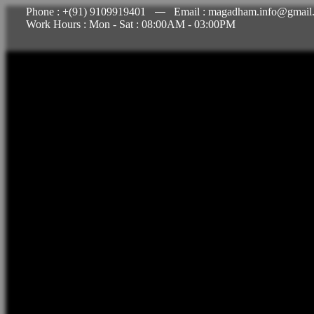
Skip
Phone : +(91) 9109919401
Email : magadham.info@gmail
to
Work Hours : Mon - Sat : 08:00AM - 03:00PM
content