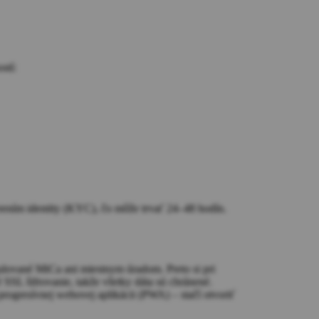
stí:
erením identity (KYC), čo môže trvať 24–48 hodín.
gulované MiCa ani miestnym úradom. Preto si pri
 SSL šifrovanie, takže všetky dáta sú chránené.
rogresívnej webovej aplikácii (PWA) – stačí otvoriť