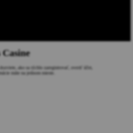
 Casine
ozviete, ako sa rýchlo zaregistrovať, overiť účet,
rmácie máte na jednom mieste.