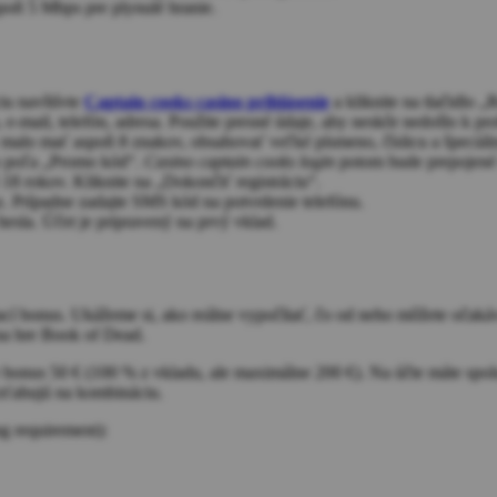
poň 5 Mbps pre plynulé hranie.
ciu navštívte
Captain cooks casino prihlásenie
a kliknite na tlačidlo „
, e‑mail, telefón, adresa. Použite presné údaje, aby neskôr nedošlo k 
 malo mať aspoň 8 znakov, obsahovať veľké písmeno, číslicu a špeciál
do poľa „Promo kód“.
Casino captain cooks login
potom bude prepojené
18 rokov. Kliknite na „Dokončiť registráciu“.
az. Prípadne zadajte SMS kód na potvrdenie telefónu.
esla. Účet je pripravený na prvý vklad.
ací bonus. Ukážeme si, ako reálne vypočítať, čo od neho môžete očak
na hre Book of Dead.
 bonus 50 € (100 % z vkladu, ale maximálne 200 €). Na účte máte spo
vzťahujú na kombináciu.
g requirement):