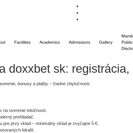
Manda
out
Facilities
Academics
Admissions
Gallery
Public
Discl
a doxxbet sk: registrácia,
overenie, bonusy a platby – žiadne zbytočnosti.
s na overenie totožnosti.
oderný prehliadač.
 pre prvý vklad – minimálny vklad je zvyčajne 5 €.
orovaných lokalít.