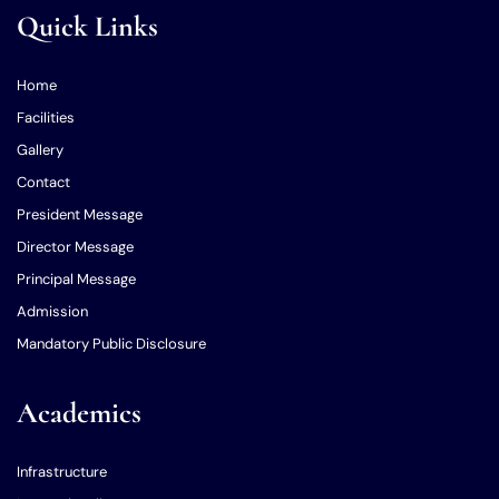
Quick Links
Home
Facilities
Gallery
Contact
President Message
Director Message
Principal Message
Admission
Mandatory Public Disclosure
Academics
Infrastructure