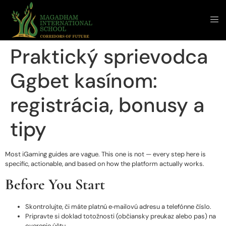
Praktický sprievodca
Ggbet kasínom:
registrácia, bonusy a
tipy
Most iGaming guides are vague. This one is not — every step here is
specific, actionable, and based on how the platform actually works.
Before You Start
Skontrolujte, či máte platnú e‑mailovú adresu a telefónne číslo.
Pripravte si doklad totožnosti (občiansky preukaz alebo pas) na
overenie účtu.