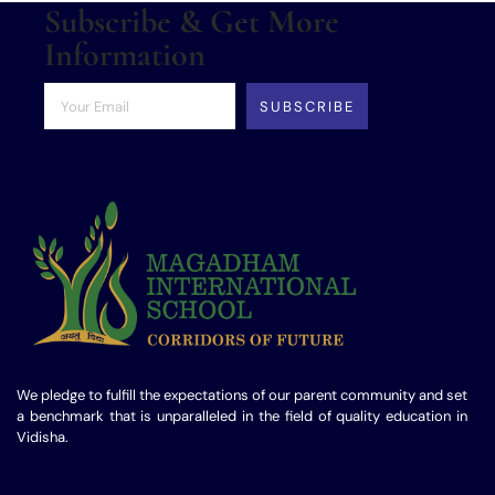
Subscribe & Get More
Information
SUBSCRIBE
We pledge to fulfill the expectations of our parent community and set
a benchmark that is unparalleled in the field of quality education in
Vidisha.