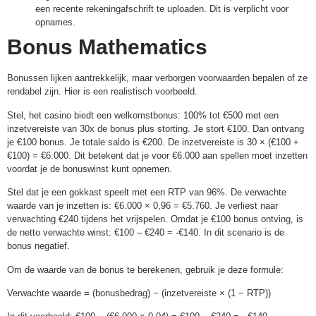
een recente rekeningafschrift te uploaden. Dit is verplicht voor
opnames.
Bonus Mathematics
Bonussen lijken aantrekkelijk, maar verborgen voorwaarden bepalen of ze
rendabel zijn. Hier is een realistisch voorbeeld.
Stel, het casino biedt een welkomstbonus: 100% tot €500 met een
inzetvereiste van 30x de bonus plus storting. Je stort €100. Dan ontvang
je €100 bonus. Je totale saldo is €200. De inzetvereiste is 30 × (€100 +
€100) = €6.000. Dit betekent dat je voor €6.000 aan spellen moet inzetten
voordat je de bonuswinst kunt opnemen.
Stel dat je een gokkast speelt met een RTP van 96%. De verwachte
waarde van je inzetten is: €6.000 × 0,96 = €5.760. Je verliest naar
verwachting €240 tijdens het vrijspelen. Omdat je €100 bonus ontving, is
de netto verwachte winst: €100 – €240 = -€140. In dit scenario is de
bonus negatief.
Om de waarde van de bonus te berekenen, gebruik je deze formule:
Verwachte waarde = (bonusbedrag) − (inzetvereiste × (1 − RTP))