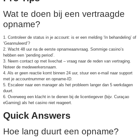
Wat te doen bij een vertraagde
opname?
1. Controleer de status in je account: is er een melding ‘In behandeling’ of
‘Geannuleerd’?
2. Wacht 48 uur na de eerste opnameaanvraag. Sommige casino’s
hebben een ‘pending period’.
3. Neem contact op met livechat – vraag naar de reden van vertraging.
Noteer de medewerkersnaam.
4. Als er geen reactie komt binnen 24 uur, stuur een e-mail naar support
met je accountnummer en opname-ID.
5. Escaleer naar een manager als het probleem langer dan 5 werkdagen
duurt.
6. Overweeg een klacht in te dienen bij de licentiegever (bijv. Curaçao
eGaming) als het casino niet reageert.
Quick Answers
Hoe lang duurt een opname?