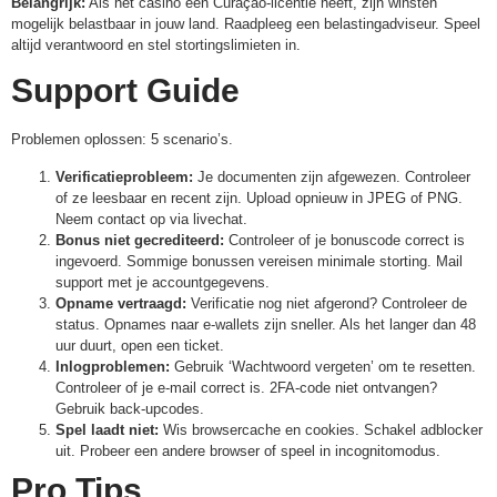
Belangrijk:
Als het casino een Curaçao-licentie heeft, zijn winsten
mogelijk belastbaar in jouw land. Raadpleeg een belastingadviseur. Speel
altijd verantwoord en stel stortingslimieten in.
Support Guide
Problemen oplossen: 5 scenario’s.
Verificatieprobleem:
Je documenten zijn afgewezen. Controleer
of ze leesbaar en recent zijn. Upload opnieuw in JPEG of PNG.
Neem contact op via livechat.
Bonus niet gecrediteerd:
Controleer of je bonuscode correct is
ingevoerd. Sommige bonussen vereisen minimale storting. Mail
support met je accountgegevens.
Opname vertraagd:
Verificatie nog niet afgerond? Controleer de
status. Opnames naar e-wallets zijn sneller. Als het langer dan 48
uur duurt, open een ticket.
Inlogproblemen:
Gebruik ‘Wachtwoord vergeten’ om te resetten.
Controleer of je e-mail correct is. 2FA-code niet ontvangen?
Gebruik back-upcodes.
Spel laadt niet:
Wis browsercache en cookies. Schakel adblocker
uit. Probeer een andere browser of speel in incognitomodus.
Pro Tips