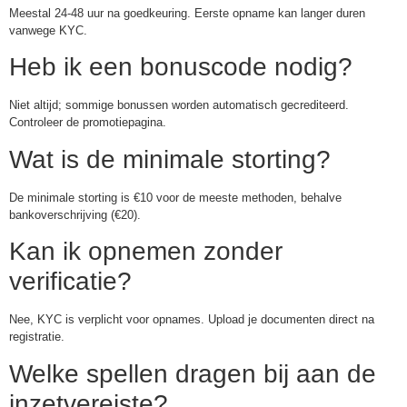
Meestal 24-48 uur na goedkeuring. Eerste opname kan langer duren
vanwege KYC.
Heb ik een bonuscode nodig?
Niet altijd; sommige bonussen worden automatisch gecrediteerd.
Controleer de promotiepagina.
Wat is de minimale storting?
De minimale storting is €10 voor de meeste methoden, behalve
bankoverschrijving (€20).
Kan ik opnemen zonder
verificatie?
Nee, KYC is verplicht voor opnames. Upload je documenten direct na
registratie.
Welke spellen dragen bij aan de
inzetvereiste?