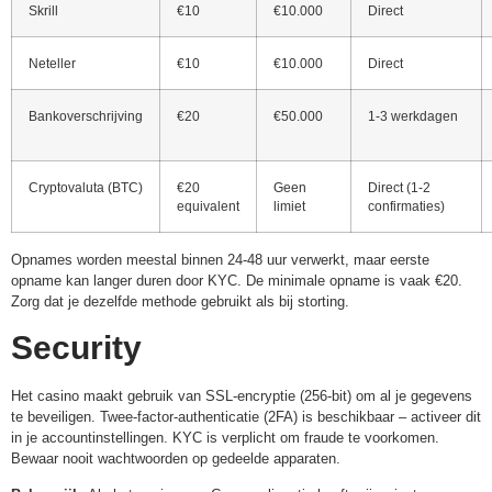
Skrill
€10
€10.000
Direct
Neteller
€10
€10.000
Direct
Bankoverschrijving
€20
€50.000
1-3 werkdagen
Cryptovaluta (BTC)
€20
Geen
Direct (1-2
equivalent
limiet
confirmaties)
Opnames worden meestal binnen 24-48 uur verwerkt, maar eerste
opname kan langer duren door KYC. De minimale opname is vaak €20.
Zorg dat je dezelfde methode gebruikt als bij storting.
Security
Het casino maakt gebruik van SSL-encryptie (256-bit) om al je gegevens
te beveiligen. Twee-factor-authenticatie (2FA) is beschikbaar – activeer dit
in je accountinstellingen. KYC is verplicht om fraude te voorkomen.
Bewaar nooit wachtwoorden op gedeelde apparaten.