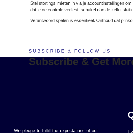
Stel stortingslimieten in via je accountinstellingen o
dat je de controle verliest, schakel dan de zelfuitslui
Verantwoord spelen is essentieel. Onthoud dat plinko
SUBSCRIBE & FOLLOW US
Subscribe & Get Mor
Q
We pledge to fulfill the expectations of our
H