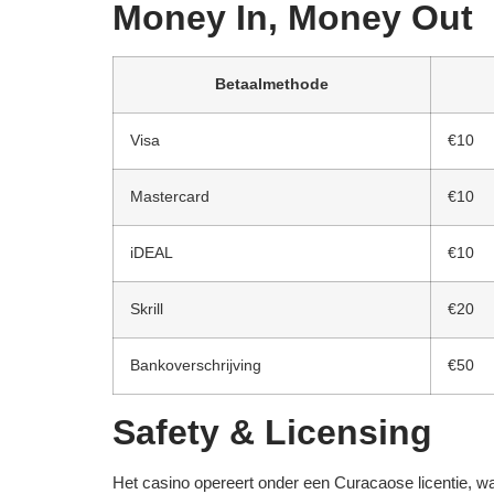
Money In, Money Out
Betaalmethode
Visa
€10
Mastercard
€10
iDEAL
€10
Skrill
€20
Bankoverschrijving
€50
Safety & Licensing
Het casino opereert onder een Curacaose licentie, wat