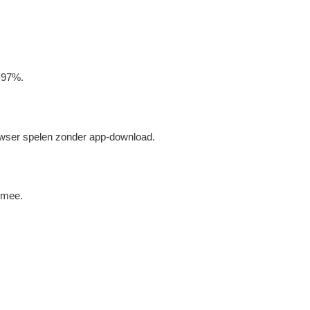
-97%.
rowser spelen zonder app-download.
n mee.