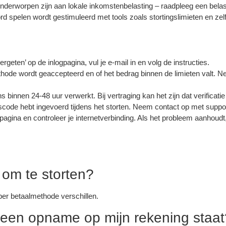
onderworpen zijn aan lokale inkomstenbelasting – raadpleeg een bel
spelen wordt gestimuleerd met tools zoals stortingslimieten en zelfui
geten’ op de inlogpagina, vul je e-mail in en volg de instructies.
thode wordt geaccepteerd en of het bedrag binnen de limieten valt. N
innen 24-48 uur verwerkt. Bij vertraging kan het zijn dat verificatie 
code hebt ingevoerd tijdens het storten. Neem contact op met support 
agina en controleer je internetverbinding. Als het probleem aanhoud
 om te storten?
er betaalmethode verschillen.
 een opname op mijn rekening staat