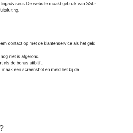
astingadviseur. De website maakt gebruik van SSL-
tsluiting.
eem contact op met de klantenservice als het geld
nog niet is afgerond.
als de bonus uitblijft.
t, maak een screenshot en meld het bij de
?