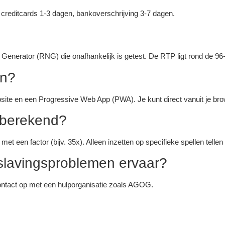
, creditcards 1-3 dagen, bankoverschrijving 3-7 dagen.
enerator (RNG) die onafhankelijk is getest. De RTP ligt rond de 96
en?
bsite en een Progressive Web App (PWA). Je kunt direct vanuit je b
 berekend?
et een factor (bijv. 35x). Alleen inzetten op specifieke spellen telle
rslavingsproblemen ervaar?
contact op met een hulporganisatie zoals AGOG.