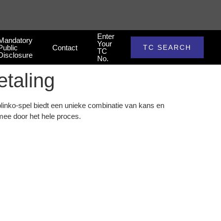
Enter
Mandatory
Your
Public
Contact
TC SEARCH
TC
Disclosure
No.
etaling
 plinko-spel biedt een unieke combinatie van kans en
 mee door het hele proces.