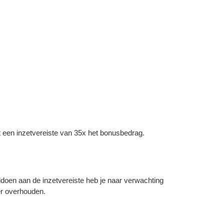
 een inzetvereiste van 35x het bonusbedrag.
ldoen aan de inzetvereiste heb je naar verwachting
er overhouden.