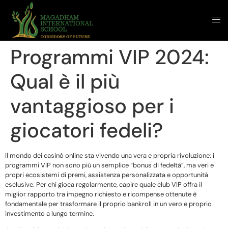
Programmi VIP 2024:
Qual è il più
vantaggioso per i
giocatori fedeli?
Il mondo dei casinò online sta vivendo una vera e propria rivoluzione: i
programmi VIP non sono più un semplice “bonus di fedeltà”, ma veri e
propri ecosistemi di premi, assistenza personalizzata e opportunità
esclusive. Per chi gioca regolarmente, capire quale club VIP offra il
miglior rapporto tra impegno richiesto e ricompense ottenute è
fondamentale per trasformare il proprio bankroll in un vero e proprio
investimento a lungo termine.