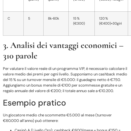
C
5
8k‑60k
15 %
120 %
(€300)
(€400)+30giri
3. Analisi dei vantaggi economici –
310 parole
Per valutare il valore reale di un programma VIP, è necessario calcolare il
valore medio dei premi per ogni livello. Supponiamo un cashback medio
del 15 % su un turnover mensile di €5.000: il guadagno netto è €750.
Aggiungiamo un bonus mensile di €100 per scommesse gratuite e un
regalo annuale del valore di €200; il totale annuo sale a €10.200.
Esempio pratico
Un giocatore medio che scommette €5.000 al mese (turnover
€60.000 all’anno) può ottenere:
Casinò A (Livello Oro): cashback €600/mese + bonus €150 =