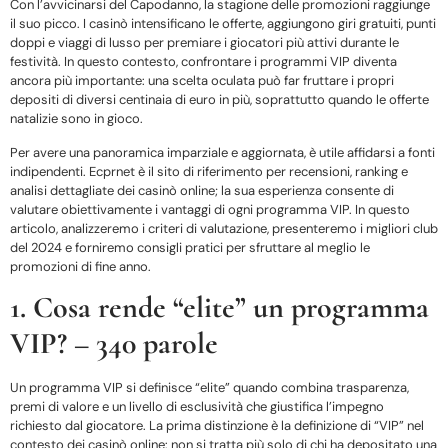
Con l’avvicinarsi del Capodanno, la stagione delle promozioni raggiunge
il suo picco. I casinò intensificano le offerte, aggiungono giri gratuiti, punti
doppi e viaggi di lusso per premiare i giocatori più attivi durante le
festività. In questo contesto, confrontare i programmi VIP diventa
ancora più importante: una scelta oculata può far fruttare i propri
depositi di diversi centinaia di euro in più, soprattutto quando le offerte
natalizie sono in gioco.
Per avere una panoramica imparziale e aggiornata, è utile affidarsi a fonti
indipendenti. Ecprnet è il sito di riferimento per recensioni, ranking e
analisi dettagliate dei casinò online; la sua esperienza consente di
valutare obiettivamente i vantaggi di ogni programma VIP. In questo
articolo, analizzeremo i criteri di valutazione, presenteremo i migliori club
del 2024 e forniremo consigli pratici per sfruttare al meglio le
promozioni di fine anno.
1. Cosa rende “elite” un programma
VIP? – 340 parole
Un programma VIP si definisce “elite” quando combina trasparenza,
premi di valore e un livello di esclusività che giustifica l’impegno
richiesto dal giocatore. La prima distinzione è la definizione di “VIP” nel
contesto dei casinò online: non si tratta più solo di chi ha depositato una