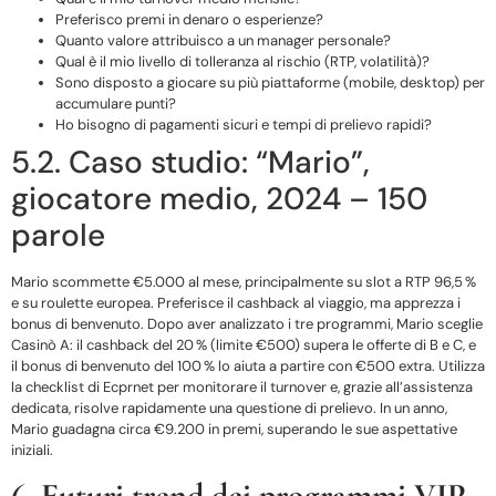
Preferisco premi in denaro o esperienze?
Quanto valore attribuisco a un manager personale?
Qual è il mio livello di tolleranza al rischio (RTP, volatilità)?
Sono disposto a giocare su più piattaforme (mobile, desktop) per
accumulare punti?
Ho bisogno di pagamenti sicuri e tempi di prelievo rapidi?
5.2. Caso studio: “Mario”,
giocatore medio, 2024 – 150
parole
Mario scommette €5.000 al mese, principalmente su slot a RTP 96,5 %
e su roulette europea. Preferisce il cashback al viaggio, ma apprezza i
bonus di benvenuto. Dopo aver analizzato i tre programmi, Mario sceglie
Casinò A: il cashback del 20 % (limite €500) supera le offerte di B e C, e
il bonus di benvenuto del 100 % lo aiuta a partire con €500 extra. Utilizza
la checklist di Ecprnet per monitorare il turnover e, grazie all’assistenza
dedicata, risolve rapidamente una questione di prelievo. In un anno,
Mario guadagna circa €9.200 in premi, superando le sue aspettative
iniziali.
6. Futuri trend dei programmi VIP