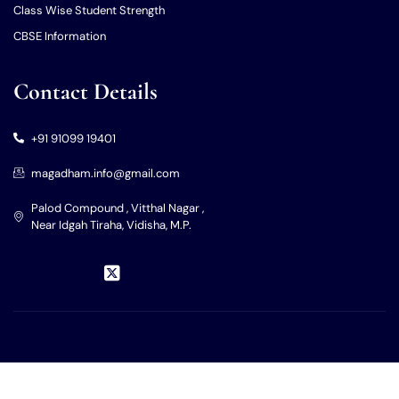
Class Wise Student Strength
CBSE Information
Contact Details
+91 91099 19401
magadham.info@gmail.com
Palod Compound , Vitthal Nagar ,
Near Idgah Tiraha, Vidisha, M.P.