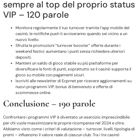
sempre al top del proprio status
VIP – 120 parole
Monitora regolarmente il tuo turnover tramite l’app mobile del
casinò; le notifiche push ti avviseranno quando sei vicino a un
nuovo livello.
Sfrutta le promozioni “turnover booster” offerte durante i
weekend festivi; aumentano i punti senza richiedere ulteriori
depositi.
Mantieni un saldo di gioco stabile su più piattaforme per
diversificare le fonti di punti, soprattutto se il casinò supporta il
gioco su mobile con pagamenti sicuri.
Iscriviti alle newsletter di Ecprnet per ricevere aggiornamenti su
nuovi programmi VIP, bonus di benvenuto e offerte di
scommesse online.
Conclusione – 190 parole
Confrontare i programmi VIP è diventato un esercizio imprescindibile
per chi vuole massimizzare le proprie ricompense nel 2024 e oltre.
Abbiamo visto come i criteri di valutazione – turnover, livelli, tipologia di
premi – influenzino il valore reale di ciascun club. Tra i tre casinò