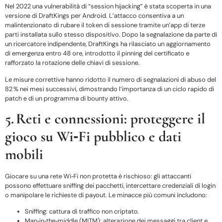
Nel 2022 una vulnerabilità di “session hijacking” è stata scoperta in una
versione di DraftKings per Android. L’attacco consentiva a un
malintenzionato di rubare il token di sessione tramite un’app di terze
parti installata sullo stesso dispositivo. Dopo la segnalazione da parte di
un ricercatore indipendente, DraftKings ha rilasciato un aggiornamento
di emergenza entro 48 ore, introdotto il pinning del certificato e
rafforzato la rotazione delle chiavi di sessione.
Le misure correttive hanno ridotto il numero di segnalazioni di abuso del
82 % nei mesi successivi, dimostrando l’importanza di un ciclo rapido di
patch e di un programma di bounty attivo.
5. Reti e connessioni: proteggere il
gioco su Wi‑Fi pubblico e dati
mobili
Giocare su una rete Wi‑Fi non protetta è rischioso: gli attaccanti
possono effettuare sniffing dei pacchetti, intercettare credenziali di login
o manipolare le richieste di payout. Le minacce più comuni includono:
Sniffing: cattura di traffico non criptato.
Man‑in‑the‑middle (MITM): alterazione dei messaggi tra client e