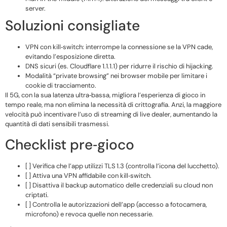
server.
Soluzioni consigliate
VPN con kill‑switch: interrompe la connessione se la VPN cade,
evitando l’esposizione diretta.
DNS sicuri (es. Cloudflare 1.1.1.1) per ridurre il rischio di hijacking.
Modalità “private browsing” nei browser mobile per limitare i
cookie di tracciamento.
Il 5G, con la sua latenza ultra‑bassa, migliora l’esperienza di gioco in
tempo reale, ma non elimina la necessità di crittografia. Anzi, la maggiore
velocità può incentivare l’uso di streaming di live dealer, aumentando la
quantità di dati sensibili trasmessi.
Checklist pre‑gioco
[ ] Verifica che l’app utilizzi TLS 1.3 (controlla l’icona del lucchetto).
[ ] Attiva una VPN affidabile con kill‑switch.
[ ] Disattiva il backup automatico delle credenziali su cloud non
criptati.
[ ] Controlla le autorizzazioni dell’app (accesso a fotocamera,
microfono) e revoca quelle non necessarie.