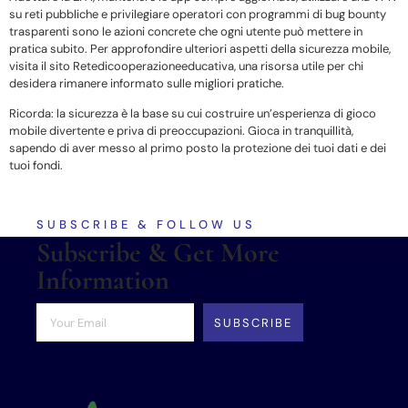
su reti pubbliche e privilegiare operatori con programmi di bug bounty
trasparenti sono le azioni concrete che ogni utente può mettere in
pratica subito. Per approfondire ulteriori aspetti della sicurezza mobile,
visita il sito Retedicooperazioneeducativa, una risorsa utile per chi
desidera rimanere informato sulle migliori pratiche.
Ricorda: la sicurezza è la base su cui costruire un’esperienza di gioco
mobile divertente e priva di preoccupazioni. Gioca in tranquillità,
sapendo di aver messo al primo posto la protezione dei tuoi dati e dei
tuoi fondi.
SUBSCRIBE & FOLLOW US
Subscribe & Get More
Information
SUBSCRIBE