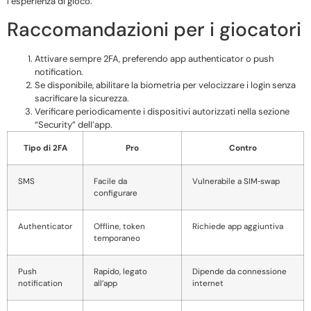
l’esperienza di gioco.
Raccomandazioni per i giocatori
Attivare sempre 2FA, preferendo app authenticator o push
notification.
Se disponibile, abilitare la biometria per velocizzare i login senza
sacrificare la sicurezza.
Verificare periodicamente i dispositivi autorizzati nella sezione
“Security” dell’app.
Tipo di 2FA
Pro
Contro
SMS
Facile da
Vulnerabile a SIM‑swap
configurare
Authenticator
Offline, token
Richiede app aggiuntiva
temporaneo
Push
Rapido, legato
Dipende da connessione
notification
all’app
internet