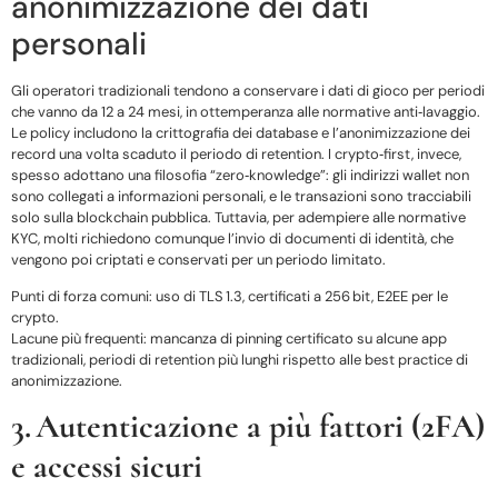
anonimizzazione dei dati
personali
Gli operatori tradizionali tendono a conservare i dati di gioco per periodi
che vanno da 12 a 24 mesi, in ottemperanza alle normative anti‑lavaggio.
Le policy includono la crittografia dei database e l’anonimizzazione dei
record una volta scaduto il periodo di retention. I crypto‑first, invece,
spesso adottano una filosofia “zero‑knowledge”: gli indirizzi wallet non
sono collegati a informazioni personali, e le transazioni sono tracciabili
solo sulla blockchain pubblica. Tuttavia, per adempiere alle normative
KYC, molti richiedono comunque l’invio di documenti di identità, che
vengono poi criptati e conservati per un periodo limitato.
Punti di forza comuni: uso di TLS 1.3, certificati a 256 bit, E2EE per le
crypto.
Lacune più frequenti: mancanza di pinning certificato su alcune app
tradizionali, periodi di retention più lunghi rispetto alle best practice di
anonimizzazione.
3. Autenticazione a più fattori (2FA)
e accessi sicuri