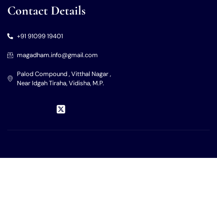
Contact Details
+91 91099 19401
magadham.info@gmail.com
Palod Compound , Vitthal Nagar ,
Near Idgah Tiraha, Vidisha, M.P.