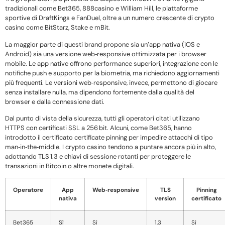
tradizionali come Bet365, 888casino e William Hill, le piattaforme
sportive di DraftKings e FanDuel, oltre a un numero crescente di crypto
casino come BitStarz, Stake e mBit.
La maggior parte di questi brand propone sia un’app nativa (iOS e
Android) sia una versione web‑responsive ottimizzata per i browser
mobile. Le app native offrono performance superiori, integrazione con le
notifiche push e supporto per la biometria, ma richiedono aggiornamenti
più frequenti. Le versioni web‑responsive, invece, permettono di giocare
senza installare nulla, ma dipendono fortemente dalla qualità del
browser e dalla connessione dati.
Dal punto di vista della sicurezza, tutti gli operatori citati utilizzano
HTTPS con certificati SSL a 256 bit. Alcuni, come Bet365, hanno
introdotto il certificato certificate pinning per impedire attacchi di tipo
man‑in‑the‑middle. I crypto casino tendono a puntare ancora più in alto,
adottando TLS 1.3 e chiavi di sessione rotanti per proteggere le
transazioni in Bitcoin o altre monete digitali.
Operatore
App
Web‑responsive
TLS
Pinning
nativa
version
certificato
Bet365
Sì
Sì
1.3
Sì