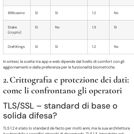
888casino
Sì
Sì
1.2
No
Stake
Sì
No
1.3
Sì
(crypto)
DraftKings
Sì
Sì
1.2
No
In sintesi, la scelta tra app e web dipende dal livello di comfort con gli
aggiornamenti e dalla preferenza per le funzionalità biometriche.
2. Crittografia e protezione dei dati:
come li confrontano gli operatori
TLS/SSL – standard di base o
solida difesa?
TLS 1.2 è stato lo standard de facto per molti anni, ma la sua architettura
è vulnerabile a specifici attacchi di downgrade. TLS 1.3, introdotto nel