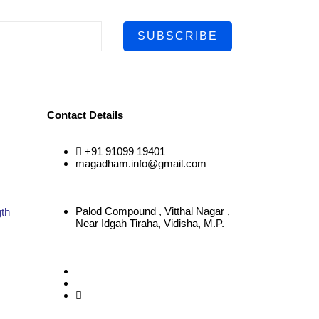
SUBSCRIBE
Contact Details
+91 91099 19401
magadham.info@gmail.com
Palod Compound , Vitthal Nagar ,
gth
Near Idgah Tiraha, Vidisha, M.P.