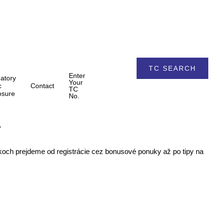
TC SEARCH
Enter
atory
Your
c
Contact
TC
osure
No.
y
koch prejdeme od registrácie cez bonusové ponuky až po tipy na