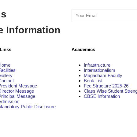
us
e Information
Links
Academics
Home
Infrastructure
acilities
Internationalism
Gallery
Magadham Faculty
Contact
Book List
President Message
Fee Structure 2025-26
Director Message
Class Wise Student Stren
Principal Message
CBSE Information
Admission
Mandatory Public Disclosure