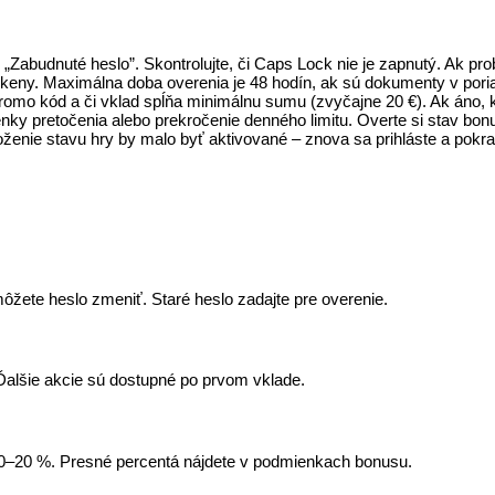
„Zabudnuté heslo”. Skontrolujte, či Caps Lock nie je zapnutý. Ak pro
é skeny. Maximálna doba overenia je 48 hodín, ak sú dokumenty v pori
promo kód a či vklad spĺňa minimálnu sumu (zvyčajne 20 €). Ak áno, ko
pretočenia alebo prekročenie denného limitu. Overte si stav bonus
ženie stavu hry by malo byť aktivované – znova sa prihláste a pokrač
 môžete heslo zmeniť. Staré heslo zadajte pre overenie.
. Ďalšie akcie sú dostupné po prvom vklade.
 10–20 %. Presné percentá nájdete v podmienkach bonusu.