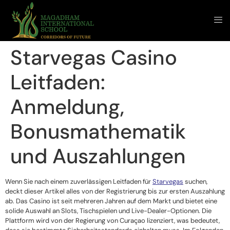
Starvegas Casino
Leitfaden:
Anmeldung,
Bonusmathematik
und Auszahlungen
Wenn Sie nach einem zuverlässigen Leitfaden für
Starvegas
suchen,
deckt dieser Artikel alles von der Registrierung bis zur ersten Auszahlung
ab. Das Casino ist seit mehreren Jahren auf dem Markt und bietet eine
solide Auswahl an Slots, Tischspielen und Live-Dealer-Optionen. Die
Plattform wird von der Regierung von Curaçao lizenziert, was bedeutet,