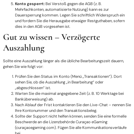
Konto gesperrt:
Bei Verstoß gegen die AGB (z. B.
Mehrfachkonten, automatisierte Nutzung) kann es zur
Dauersperrung kommen. Legen Sie schriftlich Widerspruch ein
und fordern Sie die Herausgabe etwaiger Restguthaben, sofern
dies in den AGB vorgesehen ist.
Gut zu wissen – Verzögerte
Auszahlung
Sollte eine Auszahlung länger als die übliche Bearbeitungszeit dauern,
gehen Sie wie folgt vor:
Prüfen Sie den Status im Konto (Menü „Transaktionen“). Dort
sehen Sie, ob die Auszahlung „in Bearbeitung“ oder
„abgeschlossen“ ist.
Warten Sie die maximal angegebene Zeit (z. B. 10 Werktage bei
Banküberweisung) ab.
Nach Ablauf der Frist kontaktieren Sie den Live-Chat – nennen Sie
Ihre Kontonummer und den Transaktionsbeleg.
Sollte der Support nicht helfen können, senden Sie eine formelle
Beschwerde an die Lizenzbehörde Curaçao eGaming
(curaçaoegaming.com). Fügen Sie alle Kommunikationsverläufe
bei.