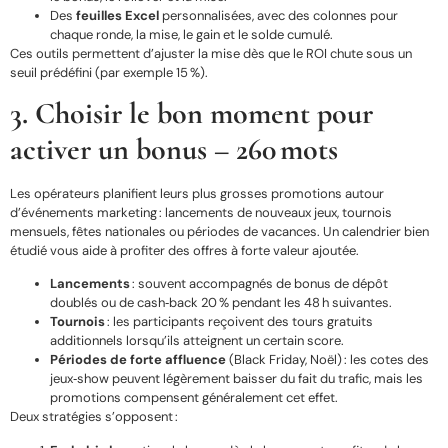
Des
feuilles Excel
personnalisées, avec des colonnes pour
chaque ronde, la mise, le gain et le solde cumulé.
Ces outils permettent d’ajuster la mise dès que le ROI chute sous un
seuil prédéfini (par exemple 15 %).
3. Choisir le bon moment pour
activer un bonus – 260 mots
Les opérateurs planifient leurs plus grosses promotions autour
d’événements marketing : lancements de nouveaux jeux, tournois
mensuels, fêtes nationales ou périodes de vacances. Un calendrier bien
étudié vous aide à profiter des offres à forte valeur ajoutée.
Lancements
: souvent accompagnés de bonus de dépôt
doublés ou de cash‑back 20 % pendant les 48 h suivantes.
Tournois
: les participants reçoivent des tours gratuits
additionnels lorsqu’ils atteignent un certain score.
Périodes de forte affluence
(Black Friday, Noël) : les cotes des
jeux‑show peuvent légèrement baisser du fait du trafic, mais les
promotions compensent généralement cet effet.
Deux stratégies s’opposent :