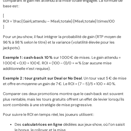
comparant le gain net attendu à la mise totale engagée. La formule de
base est :
[
ROI = \frac{Gain\;attendu – Mise\;totale}{Mise\;totale}\times100
]
Pour un jeu‑show, il faut intégrer la probabilité de gain (RTP moyen de
96 % à 98 % selon le titre) et la variance (volatilité élevée pour les
jackpots).
Exemple 1 : cash‑back 10 %
sur 1 000 € de mises. Le gain attendu =
1 000 € × 0,10 = 100 €. ROI = (100 – 0)/0 = ∞ % (car aucune mise
additionnelle n’est requise).
Exemple 2 : tour gratuit sur Deal or No Deal
. Un tour vaut 5 € de mise
et offre en moyenne un gain de 7 €. Le ROI = (7 – 5)/5 × 100 = 40 %.
Comparer ces deux promotions montre que le cash‑back est souvent
plus rentable, mais les tours gratuits offrent un effet de levier lorsqu’ils
sont combinés à une stratégie de mise progressive.
Pour suivre le ROI en temps réel, les joueurs utilisent :
Des
calculatrices en ligne
dédiées aux jeux‑show, où l’on saisit
le bonus, le rollover et la mise.