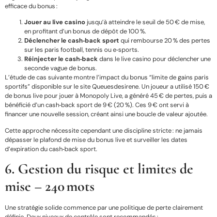
efficace du bonus :
Jouer au live casino
jusqu’à atteindre le seuil de 50 € de mise,
en profitant d’un bonus de dépôt de 100 %.
Déclencher le cash‑back sport
qui rembourse 20 % des pertes
sur les paris football, tennis ou e‑sports.
Réinjecter le cash‑back
dans le live casino pour déclencher une
seconde vague de bonus.
L’étude de cas suivante montre l’impact du bonus “limite de gains paris
sportifs” disponible sur le site Queuesdesirene. Un joueur a utilisé 150 €
de bonus live pour jouer à Monopoly Live, a généré 45 € de pertes, puis a
bénéficié d’un cash‑back sport de 9 € (20 %). Ces 9 € ont servi à
financer une nouvelle session, créant ainsi une boucle de valeur ajoutée.
Cette approche nécessite cependant une discipline stricte : ne jamais
dépasser le plafond de mise du bonus live et surveiller les dates
d’expiration du cash‑back sport.
6. Gestion du risque et limites de
mise – 240 mots
Une stratégie solide commence par une politique de perte clairement
définie. Deux niveaux de contrôle sont recommandés :