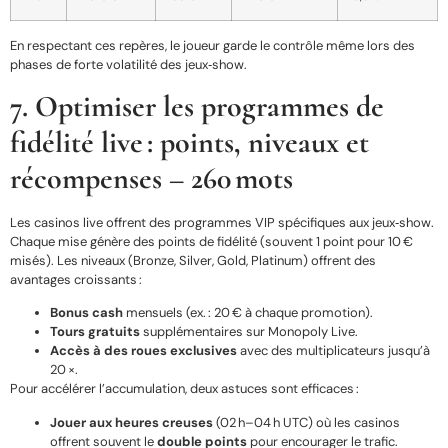
En respectant ces repères, le joueur garde le contrôle même lors des
phases de forte volatilité des jeux‑show.
7. Optimiser les programmes de
fidélité live : points, niveaux et
récompenses – 260 mots
Les casinos live offrent des programmes VIP spécifiques aux jeux‑show.
Chaque mise génère des points de fidélité (souvent 1 point pour 10 €
misés). Les niveaux (Bronze, Silver, Gold, Platinum) offrent des
avantages croissants :
Bonus cash
mensuels (ex. : 20 € à chaque promotion).
Tours gratuits
supplémentaires sur Monopoly Live.
Accès à des roues exclusives
avec des multiplicateurs jusqu’à
20 ×.
Pour accélérer l’accumulation, deux astuces sont efficaces :
Jouer aux heures creuses
(02 h–04 h UTC) où les casinos
offrent souvent le
double points
pour encourager le trafic.