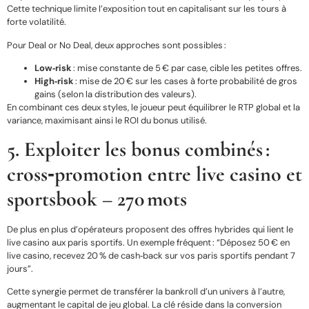
Cette technique limite l’exposition tout en capitalisant sur les tours à
forte volatilité.
Pour Deal or No Deal, deux approches sont possibles :
Low‑risk
: mise constante de 5 € par case, cible les petites offres.
High‑risk
: mise de 20 € sur les cases à forte probabilité de gros
gains (selon la distribution des valeurs).
En combinant ces deux styles, le joueur peut équilibrer le RTP global et la
variance, maximisant ainsi le ROI du bonus utilisé.
5. Exploiter les bonus combinés :
cross‑promotion entre live casino et
sportsbook – 270 mots
De plus en plus d’opérateurs proposent des offres hybrides qui lient le
live casino aux paris sportifs. Un exemple fréquent : “Déposez 50 € en
live casino, recevez 20 % de cash‑back sur vos paris sportifs pendant 7
jours”.
Cette synergie permet de transférer la bankroll d’un univers à l’autre,
augmentant le capital de jeu global. La clé réside dans la conversion