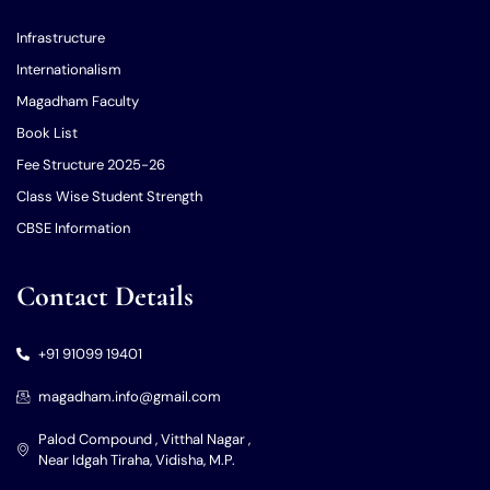
Infrastructure
Internationalism
Magadham Faculty
Book List
Fee Structure 2025-26
Class Wise Student Strength
CBSE Information
Contact Details
+91 91099 19401
magadham.info@gmail.com
Palod Compound , Vitthal Nagar ,
Near Idgah Tiraha, Vidisha, M.P.