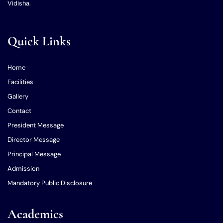
Vidisha.
Quick Links
Home
Facilities
Gallery
Contact
President Message
Director Message
Principal Message
Admission
Mandatory Public Disclosure
Academics